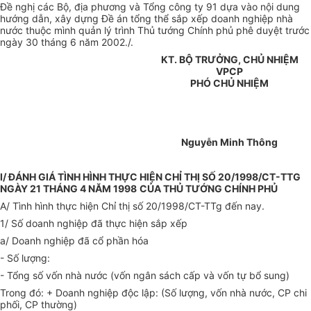
Đề nghị các Bộ, địa phương và Tổng công ty 91 dựa vào nội dung
hướng dẫn, xây dựng Đề án tổng thể sắp xếp doanh nghiệp nhà
nước thuộc mình quản lý trình Thủ tướng Chính phủ phê duyệt trước
ngày 30 tháng 6 năm 2002./.
KT. BỘ TRƯỞNG, CHỦ NHIỆM
VPCP
PHÓ CHỦ NHIỆM
Nguyễn Minh Thông
I/ ĐÁNH GIÁ TÌNH HÌNH THỰC HIỆN CHỈ THỊ SỐ 20/1998/CT-TTG
NGÀY 21 THÁNG 4 NĂM 1998
CỦA THỦ TƯỚNG CHÍNH PHỦ
A/ Tình hình thực hiện Chỉ thị số 20/1998/CT-TTg đến nay.
1/ Số doanh nghiệp đã thực hiện sắp xếp
a/ Doanh nghiệp đã cổ phần hóa
- Số lượng:
- Tổng số vốn nhà nước (vốn ngân sách cấp và vốn tự bổ sung)
Trong đó: + Doanh nghiệp độc lập: (Số lượng, vốn nhà nước, CP chi
phối, CP thường)