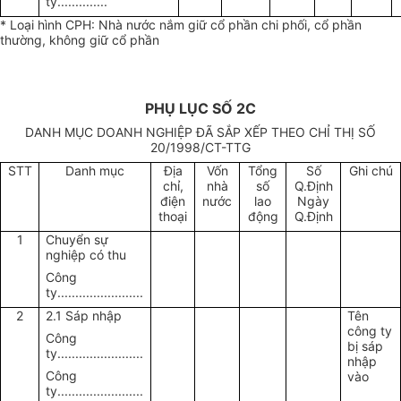
ty..............
* Loại hình CPH: Nhà nước nắm giữ cổ phần chi phối, cổ phần
thường, không giữ cổ phần
PHỤ LỤC SỐ 2C
DANH MỤC DOANH NGHIỆP ĐÃ SẮP XẾP THEO CHỈ THỊ SỐ
20/1998/CT-TTG
STT
Danh mục
Địa
Vốn
Tổng
Số
Ghi chú
chỉ,
nhà
số
Q.Định
điện
nước
lao
Ngày
thoại
động
Q.Định
1
Chuyển sự
nghiệp có thu
Công
ty........................
2
2.1 Sáp nhập
Tên
công ty
Công
bị sáp
ty........................
nhập
Công
vào
ty........................