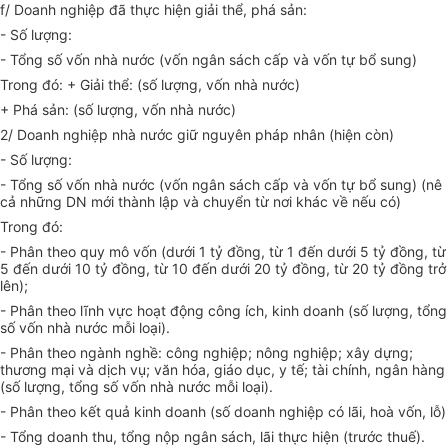
f/ Doanh nghiệp đã thực hiện giải thể, phá sản:
- Số lượng:
- Tổng số vốn nhà nước (vốn ngân sách cấp và vốn tự bổ sung)
Trong đó: + Giải thể: (số lượng, vốn nhà nước)
+ Phá sản: (số lượng, vốn nhà nước)
2/ Doanh nghiệp nhà nước giữ nguyên pháp nhân (hiện còn)
- Số lượng:
- Tổng số vốn nhà nước (vốn ngân sách cấp và vốn tự bổ sung) (nê
cả những DN mới thành lập và chuyển từ nơi khác về nếu có)
Trong đó:
- Phân theo quy mô vốn (dưới 1 tỷ đồng, từ 1 đến dưới 5 tỷ đồng, từ
5 đến dưới 10 tỷ đồng, từ 10 đến dưới 20 tỷ đồng, từ 20 tỷ đồng trở
lên);
- Phân theo lĩnh vực hoạt động công ích, kinh doanh (số lượng, tổng
số vốn nhà nước mỗi loại).
- Phân theo ngành nghề: công nghiệp; nông nghiệp; xây dựng;
thương mại và dịch vụ; văn hóa, giáo dục, y tế; tài chính, ngân hàng
(số lượng, tổng số vốn nhà nước mỗi loại).
- Phân theo kết quả kinh doanh (số doanh nghiệp có lãi, hoà vốn, lỗ)
- Tổng doanh thu, tổng nộp ngân sách, lãi thực hiện (trước thuế).