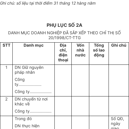
Ghi chú: số liệu tại thời điểm 31 tháng 12 hàng năm
PHỤ LỤC SỐ 2A
DANH MỤC DOANH NGHIỆP ĐÃ SẮP XẾP THEO CHỈ THỊ SỐ
20/1998/CT-TTG
STT
Danh mục
Địa
Vốn
Tổng
Ghi chú
chỉ,
nhà
số lao
điện
nước
động
thoại
1
DN Giữ nguyên
pháp nhân
Công
ty....................
Công ty...................
2
DN chuyển từ nơi
khác về
Công ty...................
Trong đó
Số QĐ,
ngày
DN thực hiện
giao