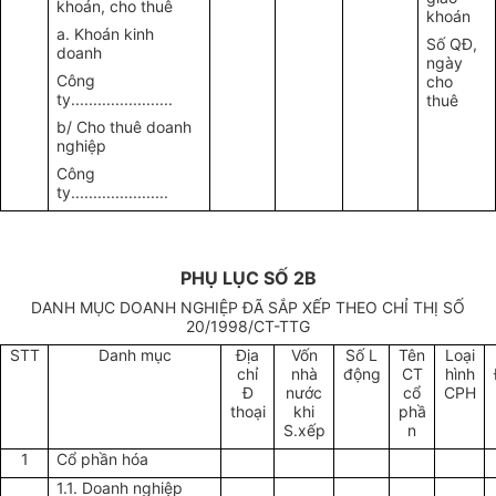
khoán, cho thuê
khoán
a. Khoán kinh
Số QĐ,
doanh
ngày
Công
cho
ty.......................
thuê
b/ Cho thuê doanh
nghiệp
Công
ty......................
PHỤ LỤC SỐ 2B
DANH MỤC DOANH NGHIỆP ĐÃ SẮP XẾP THEO CHỈ THỊ SỐ
20/1998/CT-TTG
STT
Danh mục
Địa
Vốn
Số L
Tên
Loại
chỉ
nhà
động
CT
hình
Đ
nước
cổ
CPH
thoại
khi
phầ
S.xếp
n
1
Cổ phần hóa
1.1. Doanh nghiệp