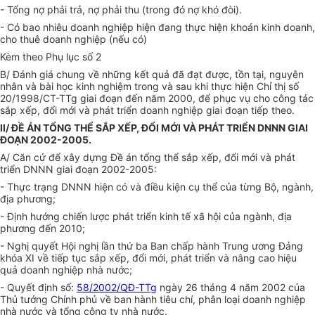
- Tổng nợ phải trả, nợ phải thu (trong đó nợ khó đòi).
- Có bao nhiêu doanh nghiệp hiện đang thực hiện khoán kinh doanh,
cho thuê doanh nghiệp (nếu có)
Kèm theo Phụ lục số 2
B/ Đánh giá chung về những kết quả đã đạt được, tồn tại, nguyên
nhân và bài học kinh nghiệm trong và sau khi thực hiện Chỉ thị số
20/1998/CT-TTg giai đoạn đến năm 2000, để phục vụ cho công tác
sắp xếp, đổi mới và phát triển doanh nghiệp giai đoạn tiếp theo.
II/ ĐỀ ÁN TỔNG THỂ SẮP XẾP, ĐỔI MỚI VÀ PHÁT TRIỂN DNNN GIAI
ĐOẠN 2002-2005.
A/ Căn cứ để xây dựng Đề án tổng thể sắp xếp, đổi mới và phát
triển DNNN giai đoạn 2002-2005:
- Thực trạng DNNN hiện có và điều kiện cụ thể của từng Bộ, ngành,
địa phương;
- Định hướng chiến lược phát triển kinh tế xã hội của ngành, địa
phương đến 2010;
- Nghị quyết Hội nghị lần thứ ba Ban chấp hành Trung ương Đảng
khóa XI về tiếp tục sắp xếp, đổi mới, phát triển và nâng cao hiệu
quả doanh nghiệp nhà nước;
- Quyết định số:
58/2002/QĐ-TTg
ngày 26 tháng 4 năm 2002 của
Thủ tướng Chính phủ về ban hành tiêu chí, phân loại doanh nghiệp
nhà nước và tổng công ty nhà nước.