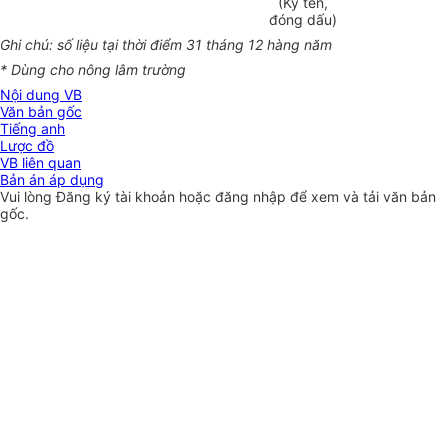
(Ký tên,
đóng dấu)
Ghi chú: số liệu tại thời điểm 31 tháng 12 hàng năm
* Dùng cho nông lâm trường
Nội dung VB
Văn bản gốc
Tiếng anh
Lược đồ
VB liên quan
Bản án áp dụng
Vui lòng
Đăng ký
tài khoản hoặc
đăng nhập
để xem và tải văn bản
gốc.