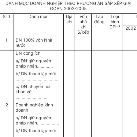
DANH MỤC DOANH NGHIỆP THEO PHƯƠNG ÁN SẮP XẾP GIAI
ĐOẠN 2002-2005
STT
Danh mục
Địa
Vốn
Lao
Loại
T
chỉ
nhà
động
hình
khi
CPH*
2002
S/xếp
I
DN 100% vốn Nhà
nước
DN công ích
a/ DN giữ nguyên
pháp nhân.............
b/ DN thành lập mới
...................................
c/ DN chuyển nơi
khác về....
..........................
2
Doanh nghiệp kinh
doanh
a/ DN giữ nguyên
pháp nhân..................
b/ DN thành lập mới
...................................