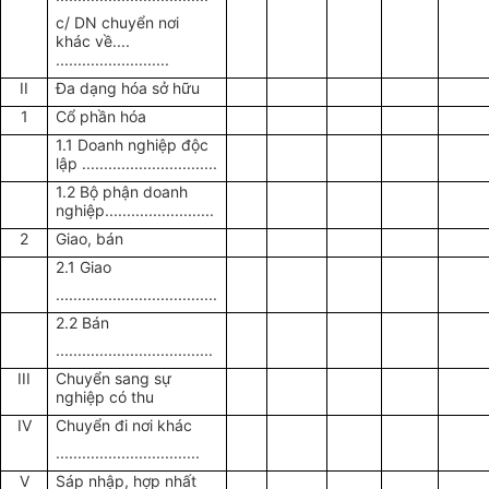
c/ DN chuyển nơi
khác về....
..........................
II
Đa dạng hóa sở hữu
1
Cổ phần hóa
1.1 Doanh nghiệp độc
lập ...............................
1.2 Bộ phận doanh
nghiệp.........................
2
Giao, bán
2.1 Giao
.....................................
2.2 Bán
....................................
III
Chuyển sang sự
nghiệp có thu
IV
Chuyển đi nơi khác
.................................
V
Sáp nhập, hợp nhất