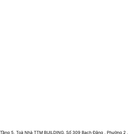
Tầng 5, Toà Nhà TTM BUILDING, Số 309 Bạch Đằng , Phường 2 ,