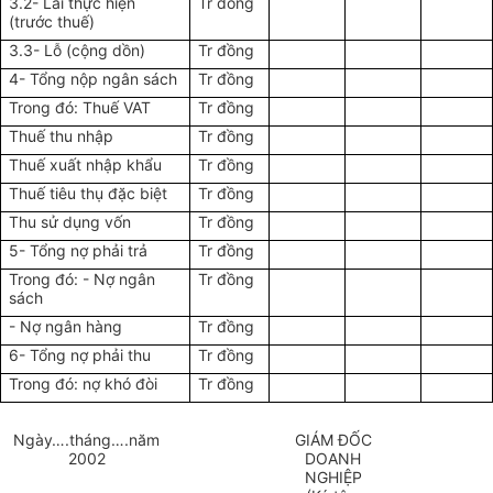
3.2- Lãi thực hiện
Tr đồng
(trước thuế)
3.3- Lỗ (cộng dồn)
Tr đồng
4- Tổng nộp ngân sách
Tr đồng
Trong đó: Thuế VAT
Tr đồng
Thuế thu nhập
Tr đồng
Thuế xuất nhập khẩu
Tr đồng
Thuế tiêu thụ đặc biệt
Tr đồng
Thu sử dụng vốn
Tr đồng
5- Tổng nợ phải trả
Tr đồng
Trong đó: - Nợ ngân
Tr đồng
sách
- Nợ ngân hàng
Tr đồng
6- Tổng nợ phải thu
Tr đồng
Trong đó: nợ khó đòi
Tr đồng
Ngày….tháng….năm
GIÁM ĐỐC
2002
DOANH
NGHIỆP