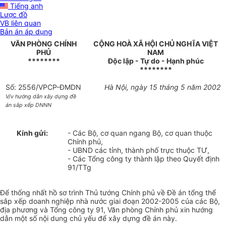
Tiếng anh
Lược đồ
VB liên quan
Bản án áp dụng
VĂN PHÒNG CHÍNH
CỘNG HOÀ XÃ HỘI CHỦ NGHĨA VIỆT
PHỦ
NAM
********
Độc lập - Tự do - Hạnh phúc
********
Số: 2556/VPCP-ĐMDN
Hà Nội, ngày 15 tháng 5 năm 2002
V/v hướng dẫn xây dựng đề
án sắp xếp DNNN
Kính gửi:
- Các Bộ, cơ quan ngang Bộ, cơ quan thuộc
Chính phủ,
- UBND các tỉnh, thành phố trực thuộc TƯ,
- Các Tổng công ty thành lập theo Quyết định
91/TTg
Để thống nhất hồ sơ trình Thủ tướng Chính phủ về Đề án tổng thể
sắp xếp doanh nghiệp nhà nước giai đoạn 2002-2005 của các Bộ,
địa phương và Tổng công ty 91, Văn phòng Chính phủ xin hướng
dẫn một số nội dung chủ yếu để xây dựng đề án này.