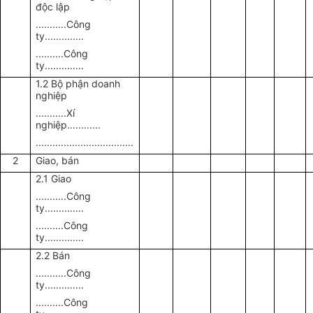
độc lập
...........Công
ty..............
..........Công
ty..............
1.2 Bộ phận doanh
nghiệp
...........Xí
nghiệp............
...................................
2
Giao, bán
2.1 Giao
...........Công
ty..............
..........Công
ty..............
2.2 Bán
...........Công
ty..............
..........Công