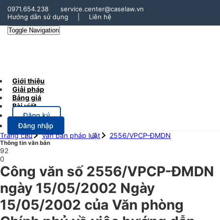
0971.654.238
service.center@caselaw.vn
Hướng dẫn sử dụng
|
Liên hệ
Toggle Navigation
Giới thiệu
Giải pháp
Bảng giá
Bài viết
Đăng ký
Đăng nhập
Trang chủ
Văn bản pháp luật
2556/VPCP-ĐMDN
Thông tin văn bản
92
0
Công văn số 2556/VPCP-ĐMDN
ngày 15/05/2002 Ngày
15/05/2002 của Văn phòng