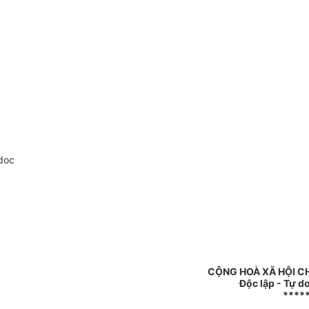
doc
CỘNG HOÀ XÃ HỘI C
Độc lập - Tự d
****