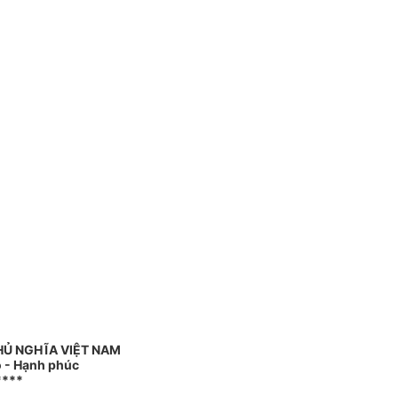
HỦ NGHĨA VIỆT NAM
o - Hạnh phúc
****