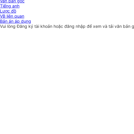
Văn bản gốc
Tiếng anh
Lược đồ
VB liên quan
Bản án áp dụng
Vui lòng
Đăng ký
tài khoản hoặc
đăng nhập
để xem và tải văn bản 