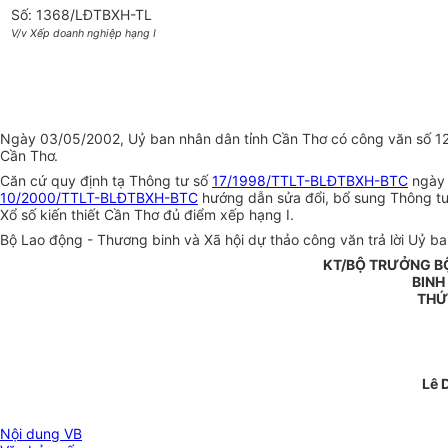
Số: 1368/LĐTBXH-TL
V/v Xếp doanh nghiệp hạng I
Ngày 03/05/2002, Uỷ ban nhân dân tỉnh Cần Thơ có công văn số 1242
Cần Thơ.
Căn cứ quy định tạ Thông tư số
17/1998/TTLT-BLĐTBXH-BTC
ngày 
10/2000/TTLT-BLĐTBXH-BTC
hướng dẫn sửa đổi, bổ sung Thông t
Xổ số kiến thiết Cần Thơ đủ điểm xếp hạng I.
Bộ Lao động - Thương binh và Xã hội dự thảo công văn trả lời Uỷ ban
KT/BỘ TRƯỞNG B
BINH
THỨ
Lê 
Nội dung VB