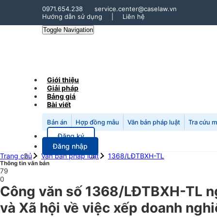
0971.654.238
service.center@caselaw.vn
Hướng dẫn sử dụng
|
Liên hệ
Toggle Navigation
Giới thiệu
Giải pháp
Bảng giá
Bài viết
Bản án
Hợp đồng mẫu
Văn bản pháp luật
Tra cứu 
Đăng ký
Đăng nhập
Trang chủ
Văn bản pháp luật
1368/LĐTBXH-TL
Thông tin văn bản
79
0
Công văn số 1368/LĐTBXH-TL n
và Xã hội về việc xếp doanh nghi