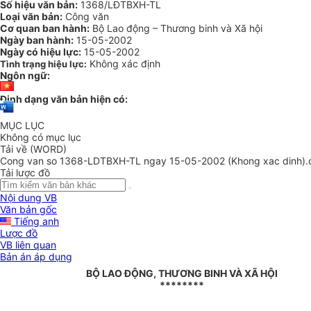
Số hiệu văn bản:
1368/LĐTBXH-TL
Loại văn bản:
Công văn
Cơ quan ban hành:
Bộ Lao động – Thương binh và Xã hội
Ngày ban hành:
15-05-2002
Ngày có hiệu lực:
15-05-2002
Không xác định
Tình trạng hiệu lực:
Ngôn ngữ:
Định dạng văn bản hiện có:
MỤC LỤC
Không có mục lục
Tải về (WORD)
Cong van so 1368-LDTBXH-TL ngay 15-05-2002 (Khong xac dinh).
Tải lược đồ
Nội dung VB
Văn bản gốc
Tiếng anh
Lược đồ
VB liên quan
Bản án áp dụng
BỘ LAO ĐỘNG, THƯƠNG BINH VÀ XÃ HỘI
********