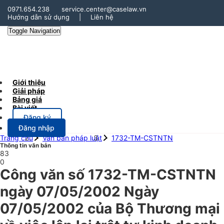
0971.654.238
service.center@caselaw.vn
Hướng dẫn sử dụng
|
Liên hệ
Toggle Navigation
Giới thiệu
Giải pháp
Bảng giá
Bài viết
Đăng ký
Đăng nhập
Trang chủ
Văn bản pháp luật
1732-TM-CSTNTN
Thông tin văn bản
83
0
Công văn số 1732-TM-CSTNTN
ngày 07/05/2002 Ngày
07/05/2002 của Bộ Thương mại