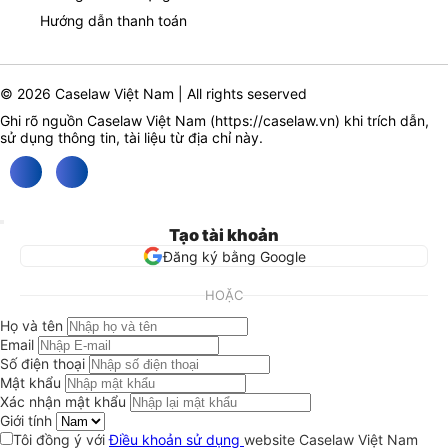
Hướng dẫn thanh toán
© 2026 Caselaw Việt Nam | All rights seserved
Ghi rõ nguồn Caselaw Việt Nam (
https://caselaw.vn
) khi trích dẫn,
sử dụng thông tin, tài liệu từ địa chỉ này.
Tạo tài khoản
Đăng ký bằng Google
HOẶC
Họ và tên
Email
Số điện thoại
Mật khẩu
Xác nhận mật khẩu
Giới tính
Tôi đồng ý với
Điều khoản sử dụng
website Caselaw Việt Nam