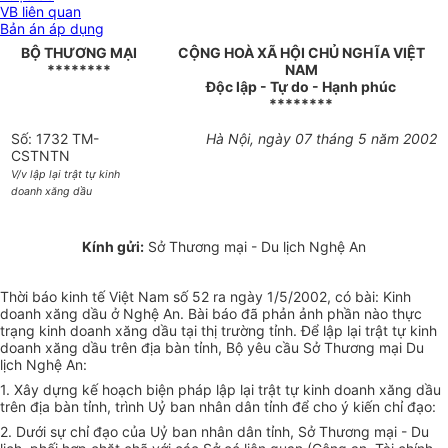
VB liên quan
Bản án áp dụng
BỘ THƯƠNG MẠI
CỘNG HOÀ XÃ HỘI CHỦ NGHĨA VIỆT
********
NAM
Độc lập - Tự do - Hạnh phúc
********
Số: 1732 TM-
Hà Nội, ngày 07 tháng 5 năm 2002
CSTNTN
V/v lập lại trật tự kinh
doanh xăng dầu
Kính gửi:
Sở Thương mại - Du lịch Nghệ An
Thời báo kinh tế Việt Nam số 52 ra ngày 1/5/2002, có bài: Kinh
doanh xăng dầu ở Nghệ An. Bài báo đã phản ảnh phần nào thực
trạng kinh doanh xăng dầu tại thị trường tỉnh. Để lập lại trật tự kinh
doanh xăng dầu trên địa bàn tỉnh, Bộ yêu cầu Sở Thương mại Du
lịch Nghệ An:
1. Xây dựng kế hoạch biện pháp lập lại trật tự kinh doanh xăng dầu
trên địa bàn tỉnh, trình Uỷ ban nhân dân tỉnh để cho ý kiến chỉ đạo:
2. Dưới sự chỉ đạo của Uỷ ban nhân dân tỉnh, Sở Thương mại - Du