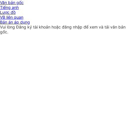
Văn bản gốc
Tiếng anh
Lược đồ
VB liên quan
Bản án áp dụng
Vui lòng
Đăng ký
tài khoản hoặc
đăng nhập
để xem và tải văn bản
gốc.