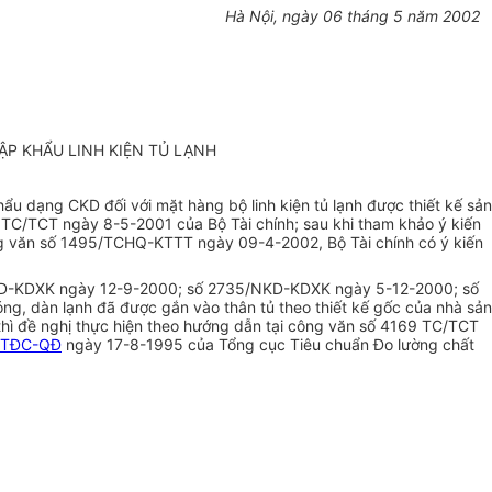
Hà Nội, ngày 06 tháng 5 năm 2002
ẬP KHẨU LINH KIỆN TỦ LẠNH
 dạng CKD đối với mặt hàng bộ linh kiện tủ lạnh được thiết kế sản
9 TC/TCT ngày 8-5-2001 của Bộ Tài chính; sau khi tham khảo ý kiến
ng văn số 1495/TCHQ-KTTT ngày 09-4-2002, Bộ Tài chính có ý kiến
8/NKD-KDXK ngày 12-9-2000; số 2735/NKD-KDXK ngày 5-12-2000; số
g, dàn lạnh đã được gắn vào thân tủ theo thiết kế gốc của nhà sản
h thì đề nghị thực hiện theo hướng dẫn tại công văn số 4169 TC/TCT
/TĐC-QĐ
ngày 17-8-1995 của Tổng cục Tiêu chuẩn Đo lường chất