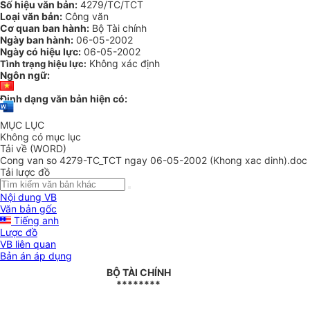
Số hiệu văn bản:
4279/TC/TCT
Loại văn bản:
Công văn
Cơ quan ban hành:
Bộ Tài chính
Ngày ban hành:
06-05-2002
Ngày có hiệu lực:
06-05-2002
Không xác định
Tình trạng hiệu lực:
Ngôn ngữ:
Định dạng văn bản hiện có:
MỤC LỤC
Không có mục lục
Tải về (WORD)
Cong van so 4279-TC_TCT ngay 06-05-2002 (Khong xac dinh).doc
Tải lược đồ
Nội dung VB
Văn bản gốc
Tiếng anh
Lược đồ
VB liên quan
Bản án áp dụng
BỘ TÀI CHÍNH
********