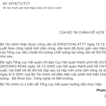
Số: 4279/TC/TCT
Về việc thuế suất thuế nhập khẩu linh kiện tủ lạnh
CỦA BỘ TÀI CHÍNH SỐ 4279
Bộ Tài chính nhận được công văn số 5593/TCHQ-KTTT ngày 12-12-200
xuất theo công nghệ mới (dàn nóng, dàn lạnh đã được gắn vào thân 
của Tổng cục tiêu chuẩn Đo lường chất lượng tại công văn số 65/
như sau:
Đề nghị Tổng cục Hải quan chỉ đạo Cục Hải quan thành phố Hồ Chí
2955/NKD-KDXK ngày 26-12-2000 của Hải quan thành phố Hồ Chí Minh;
xuất, mà thiết kế đó đòi hỏi nắp sau và nắp trên (che dàn nóng và 
ngày 8-5-2001 của Bộ Tài chính với điều kiện các phần linh kiện kh
lượng - Bộ Khoa học, Công nghệ và Môi trường.
Bộ Tài chính có ý kiến để Tổng cục Hải quan hướng dẫn thực hiện.
Phạm
(