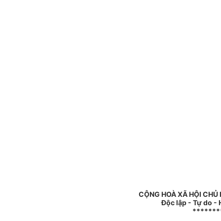
CỘNG HOÀ XÃ HỘI CHỦ 
Độc lập - Tự do -
*******