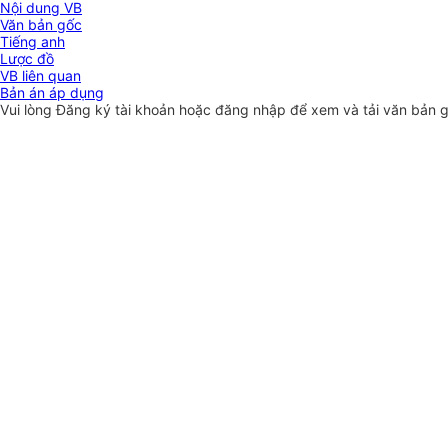
Nội dung VB
Văn bản gốc
Tiếng anh
Lược đồ
VB liên quan
Bản án áp dụng
Vui lòng
Đăng ký
tài khoản hoặc
đăng nhập
để xem và tải văn bản 