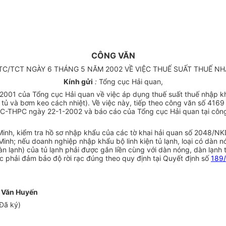
CÔNG VĂN
 TC/TCT NGÀY 6 THÁNG 5 NĂM 2002 VỀ VIỆC THUẾ SUẤT THUẾ NH
Kính gửi
:
Tổng cục Hải quan,
1 của Tổng cục Hải quan về việc áp dụng thuế suất thuế nhập khẩu
tủ và bơm keo cách nhiệt). Về việc này, tiếp theo công văn số 416
TĐC-THPC ngày 22-1-2002 và báo cáo của Tổng cục Hải quan tại cô
 Minh, kiểm tra hồ sơ nhập khẩu của các tờ khai hải quan số 204
 nếu doanh nghiệp nhập khẩu bộ linh kiện tủ lạnh, loại có dàn nón
dàn lạnh) của tủ lạnh phải được gắn liền cùng với dàn nóng, dàn lạn
ác phải đảm bảo độ rời rạc đúng theo quy định tại Quyết định số
189
 Văn Huyến
Đã ký)