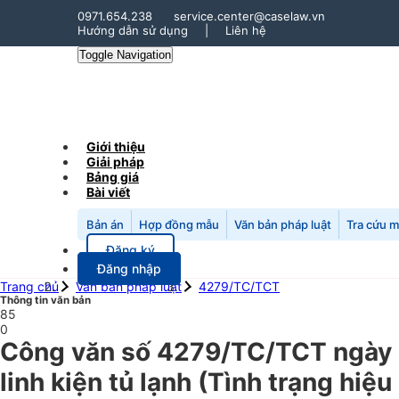
0971.654.238
service.center@caselaw.vn
Hướng dẫn sử dụng
|
Liên hệ
Toggle Navigation
Giới thiệu
Giải pháp
Bảng giá
Bài viết
Bản án
Hợp đồng mẫu
Văn bản pháp luật
Tra cứu 
Đăng ký
Đăng nhập
Trang chủ
Văn bản pháp luật
4279/TC/TCT
Thông tin văn bản
85
0
Công văn số 4279/TC/TCT ngày 0
linh kiện tủ lạnh (Tình trạng hiệ