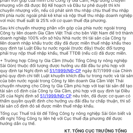
phần vốn góp của mình cho Công ty Gia Cầm, Hợp đồng chuyển
nhượng vốn đã được Bộ Kế hoạch và Đầu tư phê duyệt thì khi
chuyển nhượng vốn, nếu có phát sinh thu nhập chịu thuế thu nhập
thì phía nước ngoài phải kê khai và nộp thuế thu nhập doanh nghiệp
vơí mức thuế suất là 25% với cơ quan thuế địa phương.
Sau khi chuyển nhượng phần vốn góp của phía nước ngoài trong
Công ty liên doanh Gia Cầm Việt Thái cho bên Việt Nam để trở thành
doanh nghiệp 100% vốn sở hữu Nhà nước thì tài sản của Công ty
liên doanh nhập khẩu trước đây đã được miễn thuế nhập khẩu theo
quy định tại Luật Đầu tư nước ngoài (trước đây) thuộc đối tượng
phải truy nộp thuế nhập khẩu, thuế TTĐB (nếu có) đã được miễn.
+ Trường hợp Công ty Gia Cầm (thuộc Tổng Công ty nông nghiệp
Sài Gòn) thuộc đối tượng được hưởng ưu đãi đầu tư phù hợp với
quy định tại Nghị định số
51/1999/NĐ-CP
ngày 8/7/1999 của Chính
phủ quy định chi tiết Luật khuyến khích đầu tư trong nước và tài sản
của bên nước ngoài trong Công ty liên doanh Gia Cầm Việt Thái
chuyển nhượng cho Công ty Gia Cầm phù hợp với loại tài sản để tạo
tài sản cố định của Công ty Gia Cầm, phù hợp với quy định tại Điều
26 của Nghị định số
51/1999/NĐ-CP
nêu trên, đã được cơ quan có
thẩm quyền quyết định cho hưởng ưu đãi đầu tư chấp thuận, thì số
tài sản cố định đó sẽ được miễn thuế nhập khẩu.
Tổng cục Thuế trả lời để Tổng Công ty nông nghiệp Sài Gòn biết và
đề nghị Tổng Công ty liên hệ với Cục thuế địa phương để được
hướng dẫn cụ thể.
KT. TỔNG CỤC TRƯỞNG TỔNG