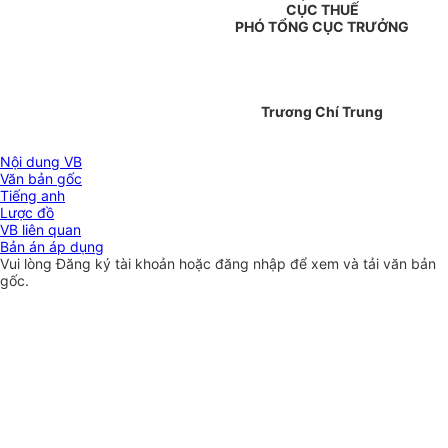
CỤC THUẾ
PHÓ TỔNG CỤC TRƯỞNG
Trương Chí Trung
Nội dung VB
Văn bản gốc
Tiếng anh
Lược đồ
VB liên quan
Bản án áp dụng
Vui lòng
Đăng ký
tài khoản hoặc
đăng nhập
để xem và tải văn bản
gốc.