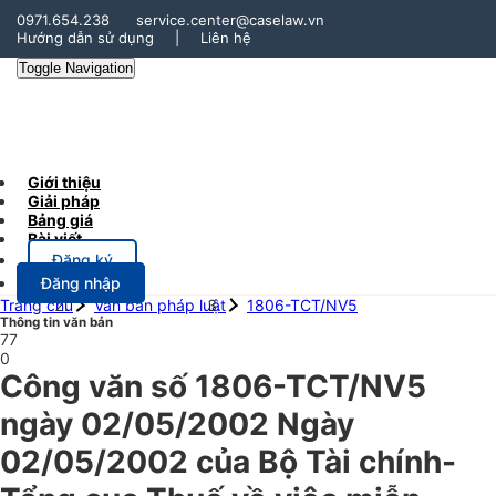
0971.654.238
service.center@caselaw.vn
Hướng dẫn sử dụng
|
Liên hệ
Toggle Navigation
Giới thiệu
Giải pháp
Bảng giá
Bài viết
Đăng ký
Đăng nhập
Trang chủ
Văn bản pháp luật
1806-TCT/NV5
Thông tin văn bản
77
0
Công văn số 1806-TCT/NV5
ngày 02/05/2002 Ngày
02/05/2002 của Bộ Tài chính-