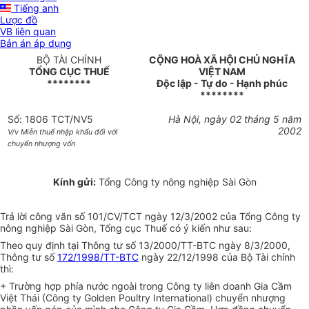
Tiếng anh
Lược đồ
VB liên quan
Bản án áp dụng
BỘ TÀI CHÍNH
CỘNG HOÀ XÃ HỘI CHỦ NGHĨA
TỔNG CỤC THUẾ
VIỆT NAM
********
Độc lập - Tự do - Hạnh phúc
********
Số: 1806 TCT/NV5
Hà Nội, ngày 02 tháng 5 năm
2002
V/v Miễn thuế nhập khẩu đối với
chuyển nhượng vốn
Kính gửi:
Tổng Công ty nông nghiệp Sài Gòn
Trả lời công văn số 101/CV/TCT ngày 12/3/2002 của Tổng Công ty
nông nghiệp Sài Gòn, Tổng cục Thuế có ý kiến như sau:
Theo quy định tại Thông tư số 13/2000/TT-BTC ngày 8/3/2000,
Thông tư số
172/1998/TT-BTC
ngày 22/12/1998 của Bộ Tài chính
thì:
+ Trường hợp phía nước ngoài trong Công ty liên doanh Gia Cầm
Việt Thái (Công ty Golden Poultry International) chuyển nhượng