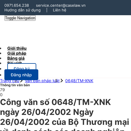
0971.654.238
service.center@caselaw.vn
Hướng dẫn sử dụng
|
Liên hệ
Toggle Navigation
Giới thiệu
Giải pháp
Bảng giá
Bài viết
Đăng ký
Đăng nhập
Trang chủ
Văn bản pháp luật
0648/TM-XNK
Thông tin văn bản
79
0
Công văn số 0648/TM-XNK
ngày 26/04/2002 Ngày
26/04/2002 của Bộ Thương mại