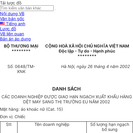
Tải lược đồ
Nội dung VB
Văn bản gốc
Tiếng anh
Lược đồ
VB liên quan
Bản án áp dụng
BỘ THƯƠNG MẠI
CỘNG HOÀ XÃ HỘI CHỦ NGHĨA VIỆT NAM
********
Độc lập - Tự do - Hạnh phúc
********
Số: 0648/TM-
Hà Nội, ngày 26 tháng 4 năm 2002
XNK
DANH SÁCH
CÁC DOANH NGHIỆP ĐƯỢC GIAO HẠN NGẠCH XUẤT KHẨU HÀNG
DỆT MAY SANG THỊ TRƯỜNG EU NĂM 2002
Mặt hàng: áo khoác nữ (Cat. 15)
Đơn vị: Chiếc
Stt
Tên doanh nghiệp
Số lượng hạn ngạch
bổ sung