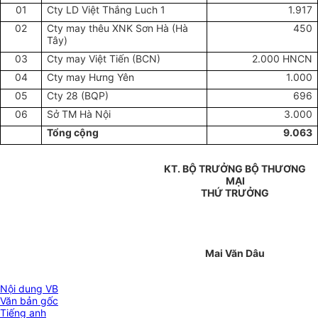
01
Cty LD Việt Thắng Luch 1
1.917
02
Cty may thêu XNK Sơn Hà (Hà
450
Tây)
03
Cty may Việt Tiến (BCN)
2.000 HNCN
04
Cty may Hưng Yên
1.000
05
Cty 28 (BQP)
696
06
Sở TM Hà Nội
3.000
Tổng cộng
9.063
KT. BỘ TRƯỞNG BỘ THƯƠNG
MẠI
THỨ TRƯỞNG
Mai Văn Dâu
Nội dung VB
Văn bản gốc
Tiếng anh