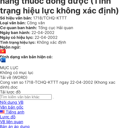
hàng thuốc đông dược (Tình
trạng hiệu lực không xác định)
Số hiệu văn bản:
1718/TCHQ-KTTT
Loại văn bản:
Công văn
Cơ quan ban hành:
Tổng cục Hải quan
Ngày ban hành:
22-04-2002
Ngày có hiệu lực:
22-04-2002
Không xác định
Tình trạng hiệu lực:
Ngôn ngữ:
Định dạng văn bản hiện có:
MỤC LỤC
Không có mục lục
Tải về (WORD)
Cong van so 1718-TCHQ-KTTT ngay 22-04-2002 (Khong xac
dinh).doc
Tải lược đồ
Nội dung VB
Văn bản gốc
Tiếng anh
Lược đồ
VB liên quan
Bản án áp dụng