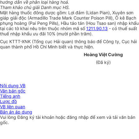
hướng dẫn về phân loại hàng hoá.
Tham khảo chú giải Danh mục HS.
Mặt hàng thuốc đông dược gồm: Lợi đảm (Lidan Pian), Xuyên sơn
giáp giải độc (Armadillo Trade Mark Counter Poison Pill), Ô kê Bạch
phụng hoàng (Pai Peng Pills), Hầu táo tán (Hou Tsao san) nhập khẩu
tại các tờ khai nêu trên thuộc nhóm mã số
1211.90.13
- có thuế suất
thuế nhập khẩu ưu đãi 10% (mười phần trăm).
Cục KTTT-XNK (Tổng cục Hải quan) thông báo để Công ty, Cục hải
quan thành phố Hồ Chí Minh biết và thực hiện.
Hoàng Việt Cường
(Đã ký)
Nội dung VB
Văn bản gốc
Tiếng anh
Lược đồ
VB liên quan
Bản án áp dụng
Vui lòng
Đăng ký
tài khoản hoặc
đăng nhập
để xem và tải văn bản
gốc.