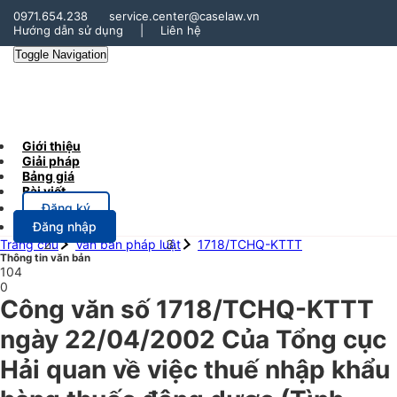
0971.654.238
service.center@caselaw.vn
Hướng dẫn sử dụng
|
Liên hệ
Toggle Navigation
Giới thiệu
Giải pháp
Bảng giá
Bài viết
Đăng ký
Đăng nhập
Trang chủ
Văn bản pháp luật
1718/TCHQ-KTTT
Thông tin văn bản
104
0
Công văn số 1718/TCHQ-KTTT
ngày 22/04/2002 Của Tổng cục
Hải quan về việc thuế nhập khẩu