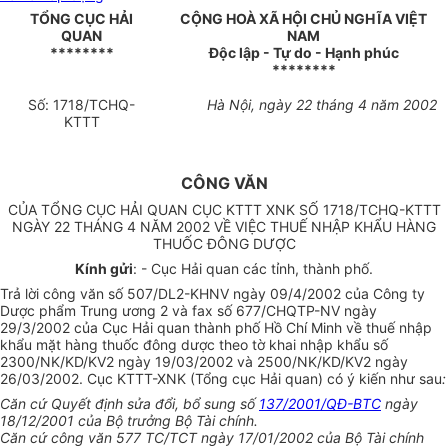
TỔNG CỤC HẢI
CỘNG HOÀ XÃ HỘI CHỦ NGHĨA VIỆT
QUAN
NAM
********
Độc lập - Tự do - Hạnh phúc
********
Số: 1718/TCHQ-
Hà Nội, ngày 22 tháng 4 năm 2002
KTTT
CÔNG VĂN
CỦA TỔNG CỤC HẢI QUAN CỤC KTTT XNK SỐ 1718/TCHQ-KTTT
NGÀY 22 THÁNG 4 NĂM 2002 VỀ VIỆC THUẾ NHẬP KHẨU HÀNG
THUỐC ĐÔNG DƯỢC
Kính gửi
: - Cục Hải quan các tỉnh, thành phố.
Trả lời công văn số 507/DL2-KHNV ngày 09/4/2002 của Công ty
Dược phẩm Trung ương 2 và fax số 677/CHQTP-NV ngày
29/3/2002 của Cục Hải quan thành phố Hồ Chí Minh về thuế nhập
khẩu mặt hàng thuốc đông dược theo tờ khai nhập khẩu số
2300/NK/KD/KV2 ngày 19/03/2002 và 2500/NK/KD/KV2 ngày
26/03/2002. Cục KTTT-XNK (Tổng cục Hải quan) có ý kiến như sau
:
Căn cứ Quyết định sửa đổi, bổ sung số
137/2001/QĐ-BTC
ngày
18/12/2001 của Bộ trưởng Bộ Tài chính.
Căn cứ công văn 577 TC/TCT ngày 17/01/2002 của Bộ Tài chính