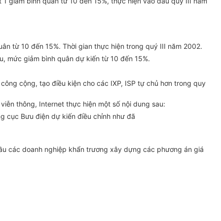
 1 giảm bình quân từ 10 đến 15%, thực hiện vào đầu quý III năm
ân từ 10 đến 15%. Thời gian thực hiện trong quý III năm 2002.
 sau, mức giảm bình quân dự kiến từ 10 đến 15%.
công cộng, tạo điều kiện cho các IXP, ISP tự chủ hơn trong quy
iễn thông, Internet thực hiện một số nội dung sau:
ng cục Bưu điện dự kiến điều chỉnh như đã
 cầu các doanh nghiệp khẩn trương xây dựng các phương án giá