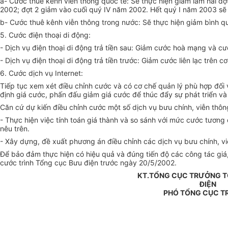
a- Cước thuê kênh viễn thông quốc tế: Sẽ thực hiện giảm làm hai đợ
2002; đợt 2 giảm vào cuối quý IV năm 2002. Hết quý I năm 2003 sẽ
b- Cước thuê kênh viễn thông trong nước: Sẽ thực hiện giảm bình qu
5. Cước điện thoại di động:
- Dịch vụ điện thoại di động trả tiền sau: Giảm cước hoà mạng và 
- Dịch vụ điện thoại di động trả tiền trước: Giảm cước liên lạc trên 
6. Cước dịch vụ Internet:
Tiếp tục xem xét điều chỉnh cước và có cơ chế quản lý phù hợp đối 
định giá cước, phấn đấu giảm giá cước để thúc đẩy sự phát triển và
Căn cứ dự kiến điều chỉnh cước một số dịch vụ bưu chính, viễn thôn
- Thực hiện việc tính toán giá thành và so sánh với mức cước tươn
nêu trên.
- Xây dựng, đề xuất phương án điều chỉnh các dịch vụ bưu chính, 
Để bảo đảm thực hiện có hiệu quả và đúng tiến độ các công tác gi
cước trình Tổng cục Bưu điện trước ngày 20/5/2002.
KT.TỔNG CỤC TRƯỞNG 
ĐIỆN
PHÓ TỔNG CỤC 