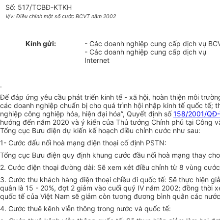
Số: 517/TCBĐ-KTKH
V/v: Điều chỉnh một số cước BCVT năm 2002
Kính gửi:
- Các doanh nghiệp cung cấp dịch vụ BC
- Các doanh nghiệp cung cấp dịch vụ
Internet
.
Để đáp ứng yêu cầu phát triển kinh tế - xã hội, hoàn thiện môi trườ
các doanh nghiệp chuẩn bị cho quá trình hội nhập kinh tế quốc tế; 
nghiệp công nghiệp hóa, hiện đại hóa”, Quyết định số
158/2001/QĐ
hướng đến năm 2020 và ý kiến của Thủ tướng Chính phủ tại Công v
Tổng cục Bưu điện dự kiến kế hoạch điều chỉnh cước như sau:
1- Cước đấu nối hoà mạng điện thoại cố định PSTN:
Tổng cục Bưu điện quy định khung cước đầu nối hoà mạng thay cho q
2. Cước điện thoại đường dài: Sẽ xem xét điều chỉnh từ 8 vùng cướ
3. Cước thu khách hàng điện thoại chiều đi quốc tế: Sẽ thực hiện g
quân là 15 - 20%, đợt 2 giảm vào cuối quý IV năm 2002; đồng thời x
quốc tế của Việt Nam sẽ giảm còn tương đương bình quân các nước
4. Cước thuê kênh viễn thông trong nước và quốc tế: