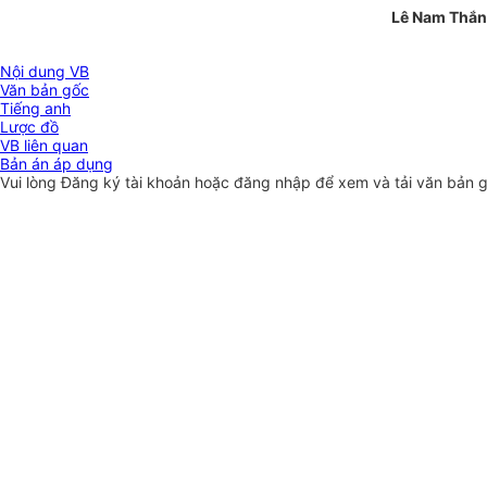
Lê Nam Thắ
Nội dung VB
Văn bản gốc
Tiếng anh
Lược đồ
VB liên quan
Bản án áp dụng
Vui lòng
Đăng ký
tài khoản hoặc
đăng nhập
để xem và tải văn bản 