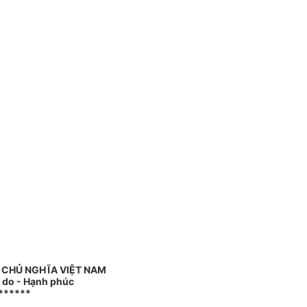
 CHỦ NGHĨA VIỆT NAM
ự do - Hạnh phúc
******