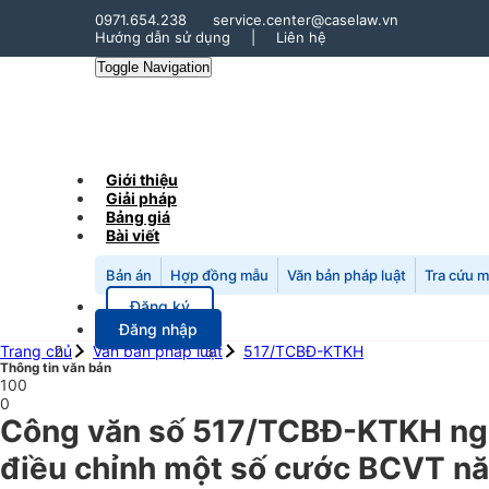
0971.654.238
service.center@caselaw.vn
Hướng dẫn sử dụng
|
Liên hệ
Toggle Navigation
Giới thiệu
Giải pháp
Bảng giá
Bài viết
Bản án
Hợp đồng mẫu
Văn bản pháp luật
Tra cứu 
Đăng ký
Đăng nhập
Trang chủ
Văn bản pháp luật
517/TCBĐ-KTKH
Thông tin văn bản
100
0
Công văn số 517/TCBĐ-KTKH ngà
điều chỉnh một số cước BCVT nă