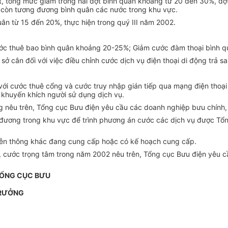
t, tổng mức giảm trong hai đợt bình quân khoảng từ 20 đến 30%, đợt
 còn tương đương bình quân các nước trong khu vực.
ân từ 15 đến 20%, thực hiện trong quý III năm 2002.
cước thuê bao bình quân khoảng 20-25%; Giảm cước đàm thoại bình qu
cơ sở cân đối với việc điều chỉnh cước dịch vụ điện thoại di động trả
với cước thuê cổng và cước truy nhập gián tiếp qua mạng điện thoại 
 khuyến khích người sử dụng dịch vụ.
g nêu trên, Tổng cục Bưu điện yêu cầu các doanh nghiệp bưu chính, v
g đương trong khu vực để trình phương án cước các dịch vụ được Tổ
viễn thông khác đang cung cấp hoặc có kế hoạch cung cấp.
á, cước trọng tâm trong năm 2002 nêu trên, Tổng cục Bưu điện yêu
TỔNG CỤC BƯU
TRƯỞNG