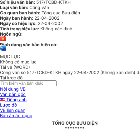
Số hiệu văn bản:
517/TCBĐ-KTKH
Loại văn bản:
Công văn
Cơ quan ban hành:
Tổng cục Bưu điện
Ngày ban hành:
22-04-2002
Ngày có hiệu lực:
22-04-2002
Không xác định
Tình trạng hiệu lực:
Ngôn ngữ:
Định dạng văn bản hiện có:
MỤC LỤC
Không có mục lục
Tải về (WORD)
Cong van so 517-TCBD-KTKH ngay 22-04-2002 (Khong xac dinh).d
Tải lược đồ
Nội dung VB
Văn bản gốc
Tiếng anh
Lược đồ
VB liên quan
Bản án áp dụng
TỔNG CỤC BƯU ĐIỆN
********