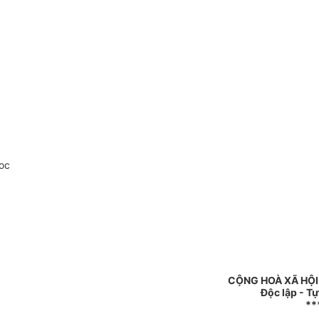
oc
CỘNG HOÀ XÃ HỘI
Độc lập - T
**