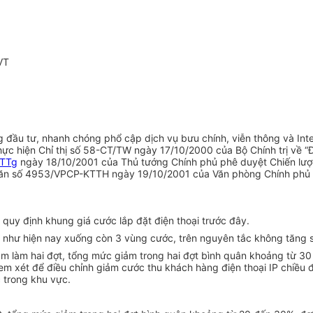
VT
ng đầu tư, nhanh chóng phổ cập dịch vụ bưu chính, viễn thông và Int
thực hiện Chỉ thị số 58-CT/TW ngày 17/10/2000 của Bộ Chính trị về 
-TTg
ngày 18/10/2001 của Thủ tướng Chính phủ phê duyệt Chiến lược
ăn số 4953/VPCP-KTTH ngày 19/10/2001 của Văn phòng Chính phủ về
uy định khung giá cước lắp đặt điện thoại trước đây.
c như hiện nay xuống còn 3 vùng cước, trên nguyên tắc không tăng s
iảm làm hai đợt, tổng mức giảm trong hai đợt bình quân khoảng từ 30
em xét để điều chỉnh giảm cước thu khách hàng điện thoại IP chiều 
 trong khu vực.