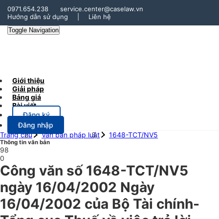
0971.654.238
service.center@caselaw.vn
Hướng dẫn sử dụng
|
Liên hệ
Toggle Navigation
Giới thiệu
Giải pháp
Bảng giá
Bài viết
Đăng ký
Đăng nhập
Trang chủ
Văn bản pháp luật
1648-TCT/NV5
Thông tin văn bản
98
0
Công văn số 1648-TCT/NV5
ngày 16/04/2002 Ngày
16/04/2002 của Bộ Tài chính-