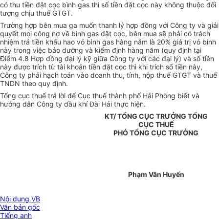
có thu tiền đặt cọc bình gas thì số tiền đặt cọc này không thuộc đối
tượng chịu thuế GTGT.
Trường hợp bên mua ga muốn thanh lý hợp đồng với Công ty và giải
quyết mọi công nợ về bình gas đặt cọc, bên mua sẽ phải có trách
nhiệm trả tiền khấu hao vỏ bình gas hàng năm là 20% giá trị vỏ bình
này trong việc bảo dưỡng và kiểm định hàng năm (quy định tại
Điểm 4.8 Hợp đồng đại lý kỹ giữa Công ty với các đại lý) và số tiền
này được trích từ tài khoản tiền đặt cọc thì khi trích số tiền này,
Công ty phải hạch toán vào doanh thu, tính, nộp thuế GTGT và thuế
TNDN theo quy định.
Tổng cục thuế trả lời để Cục thuế thành phố Hải Phòng biết và
hướng dẫn Công ty dầu khí Đài Hải thực hiện.
KT/ TỔNG CỤC TRƯỞNG TỔNG
CỤC THUẾ
PHÓ TỔNG CỤC TRƯỞNG
Phạm Văn Huyến
Nội dung VB
Văn bản gốc
Tiếng anh