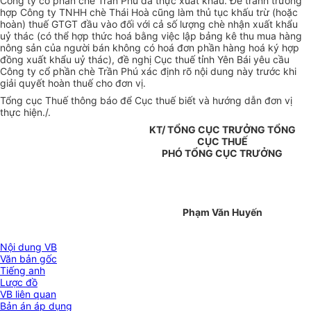
Công ty cổ phần chè Trần Phú đã thực xuất khẩu. Để tránh trường
hợp Công ty TNHH chè Thái Hoà cũng làm thủ tục khấu trừ (hoặc
hoàn) thuế GTGT đầu vào đối với cả số lượng chè nhận xuất khẩu
uỷ thác (có thể hợp thức hoá bằng việc lập bảng kê thu mua hàng
nông sản của người bán không có hoá đơn phần hàng hoá ký hợp
đồng xuất khẩu uỷ thác), đề nghị Cục thuế tỉnh Yên Bái yêu cầu
Công ty cổ phần chè Trần Phú xác định rõ nội dung này trước khi
giải quyết hoàn thuế cho đơn vị.
Tổng cục Thuế thông báo để Cục thuế biết và hướng dẫn đơn vị
thực hiện./.
KT/ TỔNG CỤC TRƯỞNG TỔNG
CỤC THUẾ
PHÓ TỔNG CỤC TRƯỞNG
Phạm Văn Huyến
Nội dung VB
Văn bản gốc
Tiếng anh
Lược đồ
VB liên quan
Bản án áp dụng