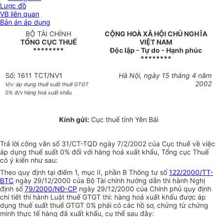
Lược đồ
VB liên quan
Bản án áp dụng
BỘ TÀI CHÍNH
CỘNG HOÀ XÃ HỘI CHỦ NGHĨA
TỔNG CỤC THUẾ
VIỆT NAM
********
Độc lập - Tự do - Hạnh phúc
********
Số: 1611 TCT/NV1
Hà Nội, ngày 15 tháng 4 năm
2002
V/v: áp dụng thuế suất thuế GTGT
0% đ/v hàng hoá xuất khẩu
Kính gửi:
Cục thuế tỉnh Yên Bái
Trả lời công văn số 31/CT-TQD ngày 7/2/2002 của Cục thuế về việc
áp dụng thuế suất 0% đối với hàng hoá xuất khẩu, Tổng cục Thuế
có ý kiến như sau:
Theo quy định tại điểm 1, mục II, phần B Thông tư số
122/2000/TT-
BTC
ngày 29/12/2000 của Bộ Tài chính hướng dẫn thi hành Nghị
định số
79/2000/NĐ-CP
ngày 29/12/2000 của Chính phủ quy định
chi tiết thi hành Luật thuế GTGT thì: hàng hoá xuất khẩu được áp
dụng thuế suất thuế GTGT 0% phải có các hồ sơ, chứng từ chứng
minh thực tế hàng đã xuất khẩu, cụ thể sau đây: