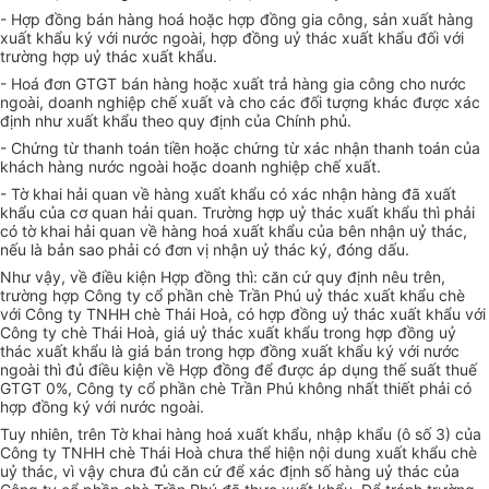
- Hợp đồng bán hàng hoá hoặc hợp đồng gia công, sản xuất hàng
xuất khẩu ký với nước ngoài, hợp đồng uỷ thác xuất khẩu đối với
trường hợp uỷ thác xuất khẩu.
- Hoá đơn GTGT bán hàng hoặc xuất trả hàng gia công cho nước
ngoài, doanh nghiệp chế xuất và cho các đối tượng khác được xác
định như xuất khẩu theo quy định của Chính phủ.
- Chứng từ thanh toán tiền hoặc chứng từ xác nhận thanh toán của
khách hàng nước ngoài hoặc doanh nghiệp chế xuất.
- Tờ khai hải quan về hàng xuất khẩu có xác nhận hàng đã xuất
khẩu của cơ quan hải quan. Trường hợp uỷ thác xuất khẩu thì phải
có tờ khai hải quan về hàng hoá xuất khẩu của bên nhận uỷ thác,
nếu là bản sao phải có đơn vị nhận uỷ thác ký, đóng dấu.
Như vậy, về điều kiện Hợp đồng thì: căn cứ quy định nêu trên,
trường hợp Công ty cổ phần chè Trần Phú uỷ thác xuất khẩu chè
với Công ty TNHH chè Thái Hoà, có hợp đồng uỷ thác xuất khẩu với
Công ty chè Thái Hoà, giá uỷ thác xuất khẩu trong hợp đồng uỷ
thác xuất khẩu là giá bán trong hợp đồng xuất khẩu ký với nước
ngoài thì đủ điều kiện về Hợp đồng để được áp dụng thế suất thuế
GTGT 0%, Công ty cổ phần chè Trần Phú không nhất thiết phải có
hợp đồng ký với nước ngoài.
Tuy nhiên, trên Tờ khai hàng hoá xuất khẩu, nhập khẩu (ô số 3) của
Công ty TNHH chè Thái Hoà chưa thể hiện nội dung xuất khẩu chè
uỷ thác, vì vậy chưa đủ căn cứ để xác định số hàng uỷ thác của