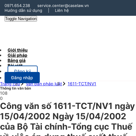
0971.654.238
service.center@caselaw.vn
Hướng dẫn sử dụng
|
Liên hệ
Toggle Navigation
Giới thiệu
Giải pháp
Bảng giá
Bài viết
Đăng ký
Đăng nhập
Trang chủ
Văn bản pháp luật
1611-TCT/NV1
Thông tin văn bản
108
0
Công văn số 1611-TCT/NV1 ngày
15/04/2002 Ngày 15/04/2002
của Bộ Tài chính-Tổng cục Thuế