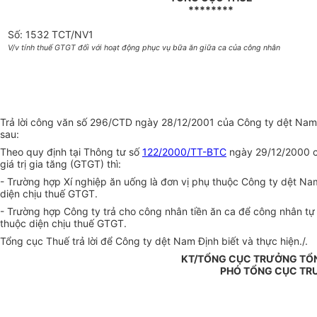
********
Số: 1532 TCT/NV1
V/v tính thuế GTGT đối với hoạt động phục vụ bữa ăn giữa ca của công nhân
Trả lời công văn số 296/CTD ngày 28/12/2001 của Công ty dệt Nam Đ
sau:
Theo quy định tại Thông tư số
122/2000/TT-BTC
ngày 29/12/2000 củ
giá trị gia tăng (GTGT) thì:
- Trường hợp Xí nghiệp ăn uống là đơn vị phụ thuộc Công ty dệt Na
diện chịu thuế GTGT.
- Trường hợp Công ty trả cho công nhân tiền ăn ca để công nhân tự đ
thuộc diện chịu thuế GTGT.
Tổng cục Thuế trả lời để Công ty dệt Nam Định biết và thực hiện./.
KT/TỔNG CỤC TRƯỞNG TỔ
PHÓ TỔNG CỤC TR