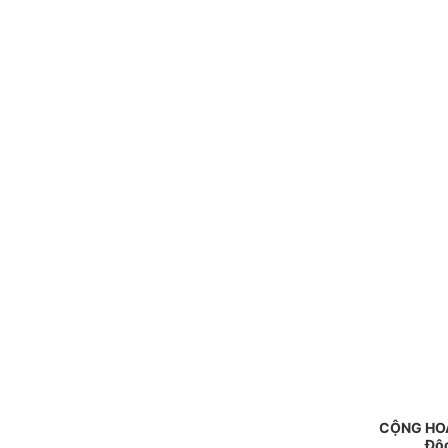
CỘNG HOÀ
Độc