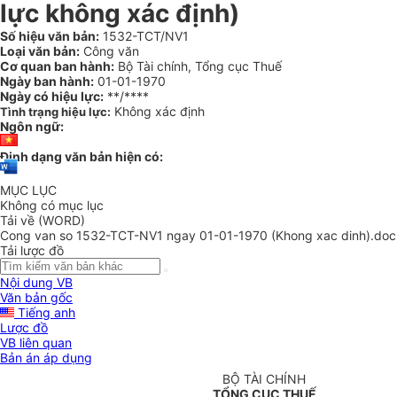
lực không xác định)
Số hiệu văn bản:
1532-TCT/NV1
Loại văn bản:
Công văn
Cơ quan ban hành:
Bộ Tài chính, Tổng cục Thuế
Ngày ban hành:
01-01-1970
Ngày có hiệu lực:
**/****
Không xác định
Tình trạng hiệu lực:
Ngôn ngữ:
Định dạng văn bản hiện có:
MỤC LỤC
Không có mục lục
Tải về (WORD)
Cong van so 1532-TCT-NV1 ngay 01-01-1970 (Khong xac dinh).doc
Tải lược đồ
Nội dung VB
Văn bản gốc
Tiếng anh
Lược đồ
VB liên quan
Bản án áp dụng
BỘ TÀI CHÍNH
TỔNG CỤC THUẾ