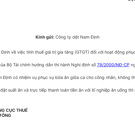
Kính gửi:
Công ty dệt Nam Định
ịnh về việc tính thuế giá trị gia tăng (GTGT) đối với hoạt động ph
a Bộ Tài chính hướng dẫn thi hành Nghị định số
79/2000/NĐ-CP
ng
m Định có nhiệm vụ phục vụ bữa ăn giữa ca cho công nhân, không th
ặt suất ăn và trực tiếp thanh toán tiền ăn với Xí nghiệp ăn uống thì
NG CỤC THUẾ
ƯỞNG