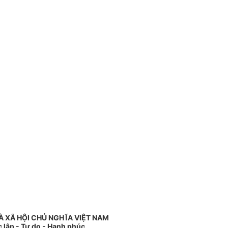
 XÃ HỘI CHỦ NGHĨA VIỆT NAM
 lập - Tự do - Hạnh phúc