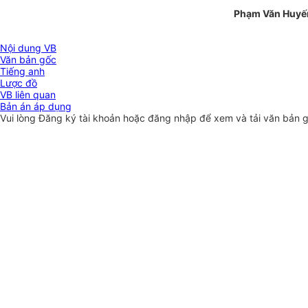
Phạm Văn Huyế
Nội dung VB
Văn bản gốc
Tiếng anh
Lược đồ
VB liên quan
Bản án áp dụng
Vui lòng
Đăng ký
tài khoản hoặc
đăng nhập
để xem và tải văn bản 