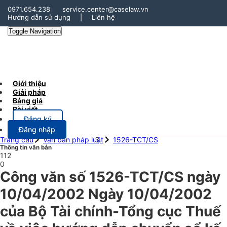
0971.654.238
service.center@caselaw.vn
Hướng dẫn sử dụng
|
Liên hệ
Toggle Navigation
Giới thiệu
Giải pháp
Bảng giá
Bài viết
Đăng ký
Đăng nhập
Trang chủ
Văn bản pháp luật
1526-TCT/CS
Thông tin văn bản
112
0
Công văn số 1526-TCT/CS ngày
10/04/2002 Ngày 10/04/2002
của Bộ Tài chính-Tổng cục Thuế