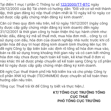
Tại điểm 1 mục I phần C Thông tư số
122/2000/TT-BTC
ngày
29/12/2000 của Bộ Tài chính có hướng dẫn: “Đối với cơ sở mới thành
lập, thời gian đăng ký nộp thuế chậm nhất là 10 ngày kể từ ngày cơ
sở được cấp giấy chứng nhận đăng ký kinh doanh”.
Căn cứ theo quy định nêu trên, kể từ ngày 19/12/2001 (ngày công
ty được cấp giấy chứng nhận đăng ký kinh doanh) đến ngày
31/12/2001 là thời gian công ty hoàn thiện thủ tục hành chính như:
khắc dấu, đăng ký mã số thuế mới, mua hóa đơn mới... công ty có
sử dụng con dấu, hóa đơn của doanh nghiệp nhà nước trước khi cổ
phần hóa để duy trì hoạt động kinh doanh bình thường liên tục thì
đề nghị Công ty lập biên bản xác định rõ tổng số hóa đơn mua vào,
bán ra đã sử dụng trong khoảng thời gian này và có cam kết những
hóa đơn này chưa được hạch toán kế toán, kê khai thuế ở đơn vị
nào khác thì sẽ được phép chuyển sổ kế toán sang Công ty cổ phần
kể từ ngày được cấp giấy chứng nhận đăng ký kinh doanh.
Đề nghị Cục thuế thành phố Hà Nội kiểm tra và cho phép Công ty
cổ phần XNK kỹ thuật (TECHNIMEX) được chuyển sổ kế toán theo
hướng dẫn nêu trên.
Tổng cục Thuế trả lời để Công ty biết và thực hiện./.
KT/ TỔNG CỤC TRƯỞNG TỔNG
CỤC THUẾ
PHÓ TỔNG CỤC TRƯỞNG