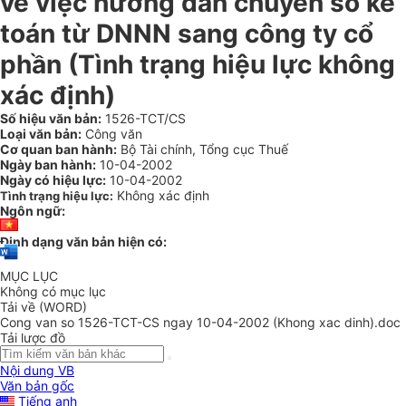
về việc hướng dẫn chuyển sổ kế
toán từ DNNN sang công ty cổ
phần (Tình trạng hiệu lực không
xác định)
Số hiệu văn bản:
1526-TCT/CS
Loại văn bản:
Công văn
Cơ quan ban hành:
Bộ Tài chính, Tổng cục Thuế
Ngày ban hành:
10-04-2002
Ngày có hiệu lực:
10-04-2002
Không xác định
Tình trạng hiệu lực:
Ngôn ngữ:
Định dạng văn bản hiện có:
MỤC LỤC
Không có mục lục
Tải về (WORD)
Cong van so 1526-TCT-CS ngay 10-04-2002 (Khong xac dinh).doc
Tải lược đồ
Nội dung VB
Văn bản gốc
Tiếng anh