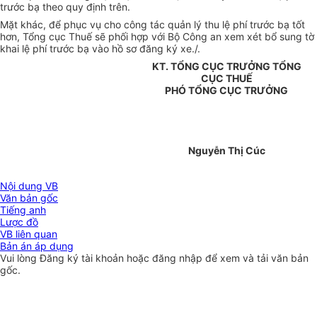
trước bạ theo quy định trên.
Mặt khác, để phục vụ cho công tác quản lý thu lệ phí trước bạ tốt
hơn, Tổng cục Thuế sẽ phối hợp với Bộ Công an xem xét bổ sung tờ
khai lệ phí trước bạ vào hồ sơ đăng ký xe./.
KT. TỔNG CỤC TRƯỞNG TỔNG
CỤC THUẾ
PHÓ TỔNG CỤC TRƯỞNG
Nguyễn Thị Cúc
Nội dung VB
Văn bản gốc
Tiếng anh
Lược đồ
VB liên quan
Bản án áp dụng
Vui lòng
Đăng ký
tài khoản hoặc
đăng nhập
để xem và tải văn bản
gốc.