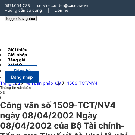
0971.654.238
service.center@caselaw.vn
Hướng dẫn sử dụng
|
Liên hệ
Toggle Navigation
Giới thiệu
Giải pháp
Bảng giá
Bài viết
Đăng ký
Đăng nhập
Trang chủ
Văn bản pháp luật
1509-TCT/NV4
Thông tin văn bản
89
0
Công văn số 1509-TCT/NV4
ngày 08/04/2002 Ngày
08/04/2002 của Bộ Tài chính-