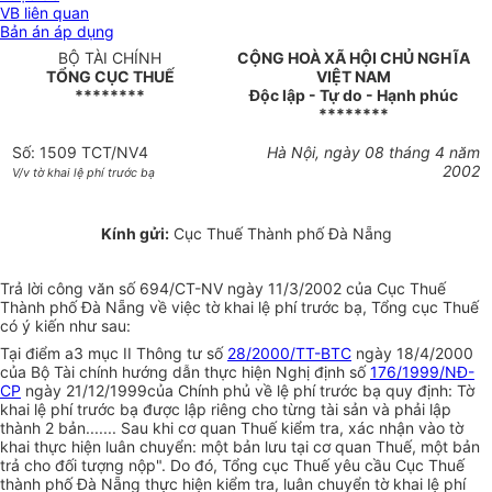
VB liên quan
Bản án áp dụng
BỘ TÀI CHÍNH
CỘNG HOÀ XÃ HỘI CHỦ NGHĨA
TỔNG CỤC THUẾ
VIỆT NAM
********
Độc lập - Tự do - Hạnh phúc
********
Số: 1509 TCT/NV4
Hà Nội, ngày 08 tháng 4 năm
2002
V/v tờ khai lệ phí trước bạ
Kính gửi:
Cục Thuế Thành phố Đà Nẵng
Trả lời công văn số 694/CT-NV ngày 11/3/2002 của Cục Thuế
Thành phố Đà Nẵng về việc tờ khai lệ phí trước bạ, Tổng cục Thuế
có ý kiến như sau:
Tại điểm a3 mục II Thông tư số
28/2000/TT-BTC
ngày 18/4/2000
của Bộ Tài chính hướng dẫn thực hiện Nghị định số
176/1999/NĐ-
CP
ngày 21/12/1999của Chính phủ về lệ phí trước bạ quy định: Tờ
khai lệ phí trước bạ được lập riêng cho từng tài sản và phải lập
thành 2 bản....... Sau khi cơ quan Thuế kiểm tra, xác nhận vào tờ
khai thực hiện luân chuyển: một bản lưu tại cơ quan Thuế, một bản
trả cho đối tượng nộp". Do đó, Tổng cục Thuế yêu cầu Cục Thuế
thành phố Đà Nẵng thực hiện kiểm tra, luân chuyển tờ khai lệ phí