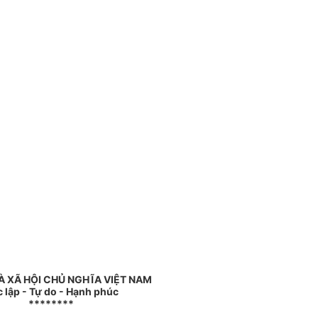
 XÃ HỘI CHỦ NGHĨA VIỆT NAM
 lập - Tự do - Hạnh phúc
********