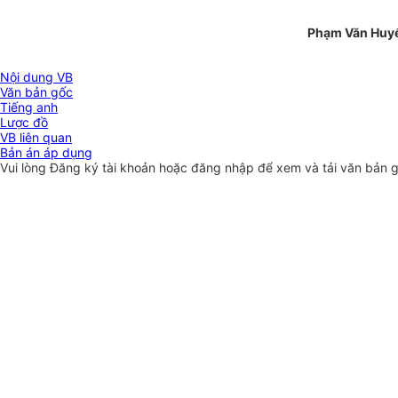
Phạm Văn Huy
Nội dung VB
Văn bản gốc
Tiếng anh
Lược đồ
VB liên quan
Bản án áp dụng
Vui lòng
Đăng ký
tài khoản hoặc
đăng nhập
để xem và tải văn bản 