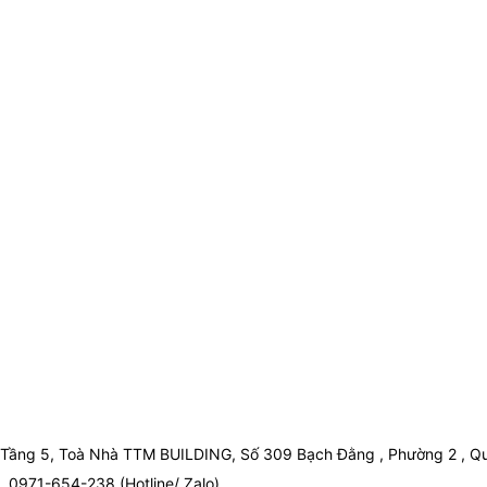
Tầng 5, Toà Nhà TTM BUILDING, Số 309 Bạch Đằng , Phường 2 , Qu
0971-654-238 (Hotline/ Zalo)