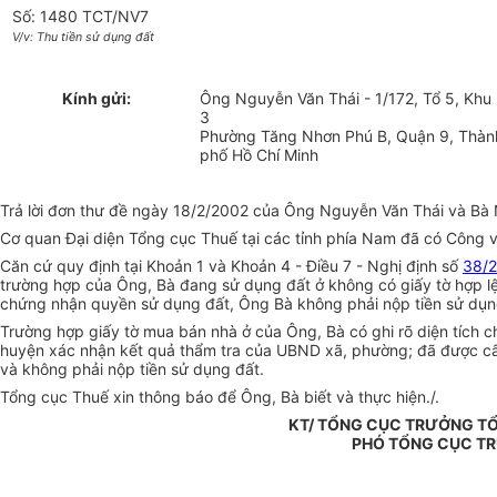
Số: 1480 TCT/NV7
V/v: Thu tiền sử dụng đất
Kính gửi:
Ông Nguyễn Văn Thái - 1/172, Tổ 5, Khu
3
Phường Tăng Nhơn Phú B, Quận 9, Thàn
phố Hồ Chí Minh
Trả lời đơn thư đề ngày 18/2/2002 của Ông Nguyễn Văn Thái và Bà N
Cơ quan Đại diện Tổng cục Thuế tại các tỉnh phía Nam đã có Công v
Căn cứ quy định tại Khoản 1 và Khoản 4 - Điều 7 - Nghị định số
38/
trường hợp của Ông, Bà đang sử dụng đất ở không có giấy tờ hợp l
chứng nhận quyền sử dụng đất, Ông Bà không phải nộp tiền sử dụng 
Trường hợp giấy tờ mua bán nhà ở của Ông, Bà có ghi rõ diện tích
huyện xác nhận kết quả thẩm tra của UBND xã, phường; đã được cấp 
và không phải nộp tiền sử dụng đất.
Tổng cục Thuế xin thông báo để Ông, Bà biết và thực hiện./.
KT/ TỔNG CỤC TRƯỞNG T
PHÓ TỔNG CỤC T