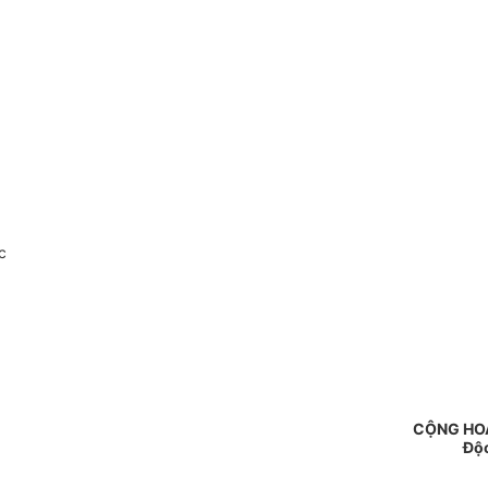
c
CỘNG HOÀ
Độc