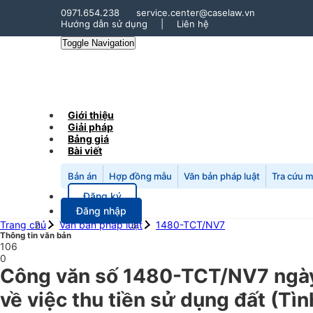
0971.654.238
service.center@caselaw.vn
Hướng dẫn sử dụng
|
Liên hệ
Toggle Navigation
Giới thiệu
Giải pháp
Bảng giá
Bài viết
Bản án
Hợp đồng mẫu
Văn bản pháp luật
Tra cứu 
Đăng ký
Đăng nhập
Trang chủ
Văn bản pháp luật
1480-TCT/NV7
Thông tin văn bản
106
0
Công văn số 1480-TCT/NV7 ngày
về việc thu tiền sử dụng đất (Tìn