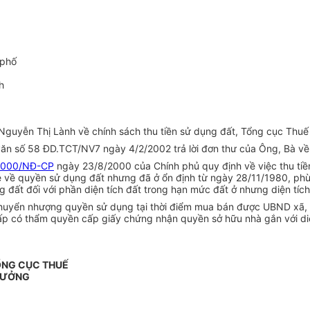
 phố
h
guyễn Thị Lành về chính sách thu tiền sử dụng đất, Tổng cục Thuế 
ăn số 58 ĐD.TCT/NV7 ngày 4/2/2002 trả lời đơn thư của Ông, Bà về 
2000/NĐ-CP
ngày 23/8/2000 của Chính phủ quy định về việc thu tiề
ệ về quyền sử dụng đất nhưng đã ở ổn định từ ngày 28/11/1980, phù
đất đối với phần diện tích đất trong hạn mức đất ở nhưng diện tíc
 chuyển nhượng quyền sử dụng tại thời điểm mua bán được UBND xã,
có thẩm quyền cấp giấy chứng nhận quyền sở hữu nhà gắn với diện t
ỔNG CỤC THUẾ
RƯỞNG