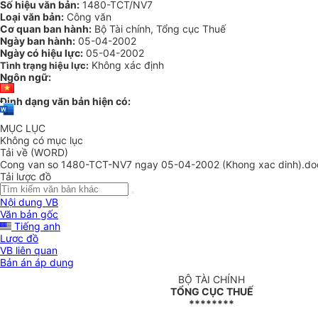
Số hiệu văn bản:
1480-TCT/NV7
Loại văn bản:
Công văn
Cơ quan ban hành:
Bộ Tài chính, Tổng cục Thuế
Ngày ban hành:
05-04-2002
Ngày có hiệu lực:
05-04-2002
Không xác định
Tình trạng hiệu lực:
Ngôn ngữ:
Định dạng văn bản hiện có:
MỤC LỤC
Không có mục lục
Tải về (WORD)
Cong van so 1480-TCT-NV7 ngay 05-04-2002 (Khong xac dinh).do
Tải lược đồ
Nội dung VB
Văn bản gốc
Tiếng anh
Lược đồ
VB liên quan
Bản án áp dụng
BỘ TÀI CHÍNH
TỔNG CỤC THUẾ
********