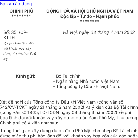
Bản án áp dụng
CHÍNH PHỦ
CỘNG HOÀ XÃ HỘI CHỦ NGHĨA VIỆT NAM
********
Độc lập - Tự do - Hạnh phúc
********
Số: 351/CP-
Hà Nội, ngày 03 tháng 4 năm 2002
KTTH
V/v phí bảo lãnh đối
với khoản vay xây
dựng dự án đạm Phú
Mỹ
Kính gửi:
- Bộ Tài chính,
- Ngân hàng Nhà nước Việt Nam,
- Tổng công ty Dầu khí Việt Nam.
Xét đề nghị của Tổng công ty Dầu khí Việt Nam (công văn số
742/CV-TCKT ngày 21 tháng 2 năm 2002) và ý kiến của Bộ Tài chính
(công văn số 1965/TC-TCĐN ngày 08 tháng 3 năm 2002) về phí
bảo lãnh đối với khoản vay xây dựng dự án đạm Phú Mỹ, Thủ tướng
Chính phủ có ý kiến như sau:
Trong thời gian xây dựng dự án đạm Phú Mỹ, cho phép Bộ Tài chính
được miễn thu phí bảo lãnh đối với khoản vay hợp vốn của các ngân