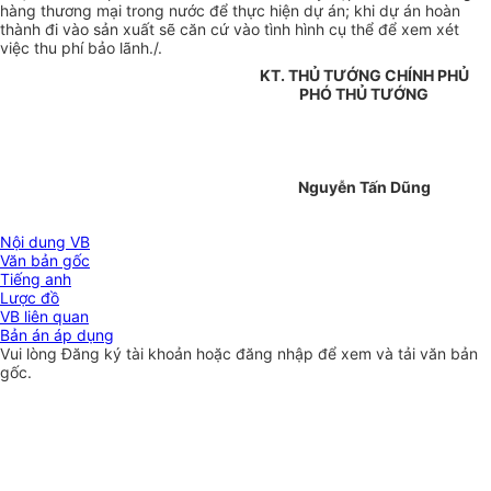
hàng thương mại trong nước để thực hiện dự án; khi dự án hoàn
thành đi vào sản xuất sẽ căn cứ vào tình hình cụ thể để xem xét
việc thu phí bảo lãnh./.
KT. THỦ TƯỚNG CHÍNH PHỦ
PHÓ THỦ TƯỚNG
Nguyễn Tấn Dũng
Nội dung VB
Văn bản gốc
Tiếng anh
Lược đồ
VB liên quan
Bản án áp dụng
Vui lòng
Đăng ký
tài khoản hoặc
đăng nhập
để xem và tải văn bản
gốc.