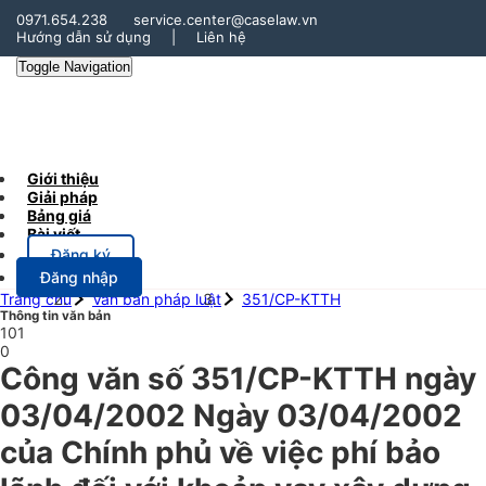
0971.654.238
service.center@caselaw.vn
Hướng dẫn sử dụng
|
Liên hệ
Toggle Navigation
Giới thiệu
Giải pháp
Bảng giá
Bài viết
Đăng ký
Đăng nhập
Trang chủ
Văn bản pháp luật
351/CP-KTTH
Thông tin văn bản
101
0
Công văn số 351/CP-KTTH ngày
03/04/2002 Ngày 03/04/2002
của Chính phủ về việc phí bảo