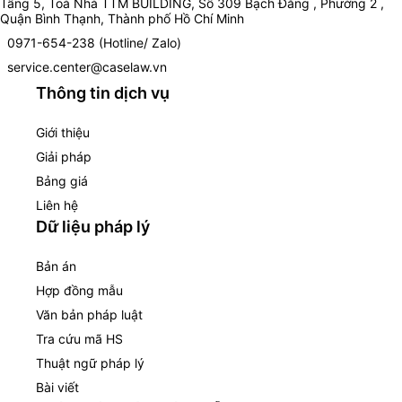
Tầng 5, Toà Nhà TTM BUILDING, Số 309 Bạch Đằng , Phường 2 ,
Quận Bình Thạnh, Thành phố Hồ Chí Minh
0971-654-238 (Hotline/ Zalo)
service.center@caselaw.vn
Thông tin dịch vụ
Giới thiệu
Giải pháp
Bảng giá
Liên hệ
Dữ liệu pháp lý
Bản án
Hợp đồng mẫu
Văn bản pháp luật
Tra cứu mã HS
Thuật ngữ pháp lý
Bài viết