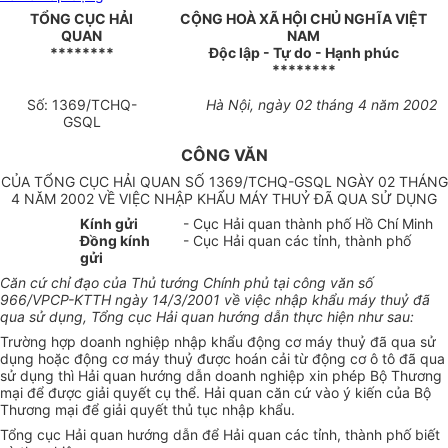
TỔNG CỤC HẢI
CỘNG HOÀ XÃ HỘI CHỦ NGHĨA VIỆT
QUAN
NAM
********
Độc lập - Tự do - Hạnh phúc
********
Số: 1369/TCHQ-
Hà Nội, ngày 02 tháng 4 năm 2002
GSQL
CÔNG VĂN
CỦA TỔNG CỤC HẢI QUAN SỐ 1369/TCHQ-GSQL NGÀY 02 THÁNG
4 NĂM 2002 VỀ VIỆC NHẬP KHẨU MÁY THUỶ ĐÃ QUA SỬ DỤNG
Kính gửi
- Cục Hải quan thành phố Hồ Chí Minh
Đồng kính
- Cục Hải quan các tỉnh, thành phố
gửi
Căn cứ chỉ đạo của Thủ tướng Chính phủ tại công văn số
966/VPCP-KTTH ngày 14/3/2001 về việc nhập khẩu máy thuỷ đã
qua sử dụng, Tổng cục Hải quan hướng dẫn thực hiện như sau:
Trường hợp doanh nghiệp nhập khẩu động cơ máy thuỷ đã qua sử
dụng hoặc động cơ máy thuỷ được hoán cải từ động cơ ô tô đã qua
sử dụng thì Hải quan hướng dẫn doanh nghiệp xin phép Bộ Thương
mại để được giải quyết cụ thể. Hải quan căn cứ vào ý kiến của Bộ
Thương mại để giải quyết thủ tục nhập khẩu.
Tổng cục Hải quan hướng dẫn để Hải quan các tỉnh, thành phố biết