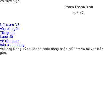
và thực hiện.
Phạm Thanh Bình
(Đã ký)
Nội dung VB
Văn bản gốc
Tiếng anh
Lược đồ
VB liên quan
Bản án áp dụng
Vui lòng
Đăng ký
tài khoản hoặc
đăng nhập
để xem và tải văn bản
gốc.