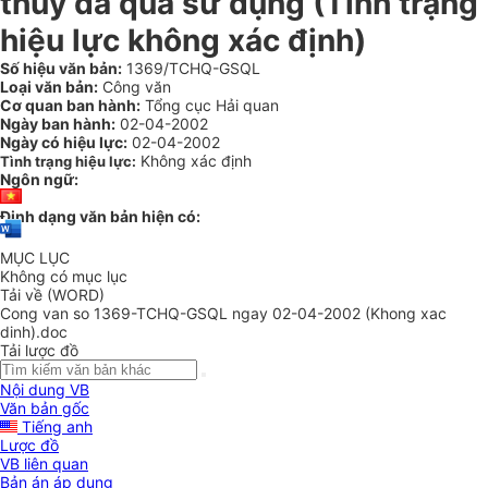
thuỷ đã qua sử dụng (Tình trạng
hiệu lực không xác định)
Số hiệu văn bản:
1369/TCHQ-GSQL
Loại văn bản:
Công văn
Cơ quan ban hành:
Tổng cục Hải quan
Ngày ban hành:
02-04-2002
Ngày có hiệu lực:
02-04-2002
Không xác định
Tình trạng hiệu lực:
Ngôn ngữ:
Định dạng văn bản hiện có:
MỤC LỤC
Không có mục lục
Tải về (WORD)
Cong van so 1369-TCHQ-GSQL ngay 02-04-2002 (Khong xac
dinh).doc
Tải lược đồ
Nội dung VB
Văn bản gốc
Tiếng anh
Lược đồ
VB liên quan
Bản án áp dụng