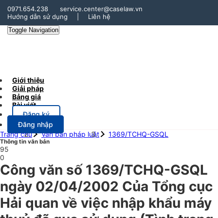
0971.654.238
service.center@caselaw.vn
Hướng dẫn sử dụng
|
Liên hệ
Toggle Navigation
Giới thiệu
Giải pháp
Bảng giá
Bài viết
Đăng ký
Đăng nhập
Trang chủ
Văn bản pháp luật
1369/TCHQ-GSQL
Thông tin văn bản
95
0
Công văn số 1369/TCHQ-GSQL
ngày 02/04/2002 Của Tổng cục
Hải quan về việc nhập khẩu máy