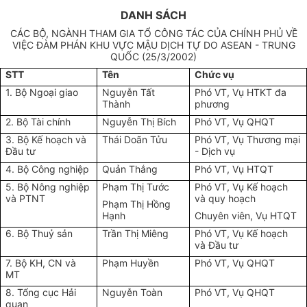
DANH SÁCH
CÁC BỘ, NGÀNH THAM GIA TỔ CÔNG TÁC CỦA CHÍNH PHỦ VỀ
VIỆC ĐÀM PHÁN KHU VỰC MẬU DỊCH TỰ DO ASEAN - TRUNG
QUỐC (25/3/2002)
STT
Tên
Chức vụ
1. Bộ Ngoại giao
Nguyễn Tất
Phó VT, Vụ HTKT đa
Thành
phương
2. Bộ Tài chính
Nguyễn Thị Bích
Phó VT, Vụ QHQT
3. Bộ Kế hoạch và
Thái Doãn Tửu
Phó VT, Vụ Thương mại
Đầu tư
- Dịch vụ
4. Bộ Công nghiệp
Quản Thắng
Phó VT, Vụ HTQT
5. Bộ Nông nghiệp
Phạm Thị Tước
Phó VT, Vụ Kế hoạch
và PTNT
và quy hoạch
Phạm Thị Hồng
Hạnh
Chuyên viên, Vụ HTQT
6. Bộ Thuỷ sản
Trần Thị Miêng
Phó VT, Vụ Kế hoạch
và Đầu tư
7. Bộ KH, CN và
Phạm Huyền
Phó VT, Vụ QHQT
MT
8. Tổng cục Hải
Nguyễn Toàn
Phó VT, Vụ QHQT
quan