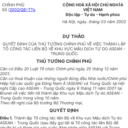
CHÍNH PHỦ
CỘNG HOÀ XÃ HỘI CHỦ NGHĨA
Số /
2002/QĐ-TTg
VIỆT NAM
Độc lập - Tự do - Hạnh phúc
Hà Nội, ngày..tháng 03 năm 2002
DỰ THẢO
QUYẾT ĐỊNH CỦA THỦ TƯỚNG CHÍNH PHỦ VỀ VIỆC THÀNH LẬP
TỔ CÔNG TÁC LIÊN BỘ VỀ KHU VỰC MẬU DỊCH TỰ DO ASEAN -
TRUNG QUỐC
THỦ TƯỚNG CHÍNH PHỦ
Căn cứ Điều 20 Luật Tổ chức Chính phủ ngày 25 tháng 12 năm
2001;
Căn cứ thoả thuận của những người đứng đầu Nhà nước/Chính phủ
Hiệp hội các quốc gia Đông Nam Á (ASEAN) và Trung Quốc tại Hội
nghị Cấp cao ASEAN - Trung Quốc ngày 6 tháng 11 năm 2001 tại
Brunei về việc tiến tới thành lập Khu vực Mậu dịch Tự do ASEAN -
Trung Quốc trong vòng 10 năm.
Theo đề nghị của Bộ trưởng Bộ Thương mại
,
QUYẾT ĐỊNH
Điều 1.
Thành lập Tổ công tác liên Bộ về Khu vực Mậu dịch Tự do
ASEAN - Trung Quốc (sau đây gọi tắt là Tổ công tác liên Bộ) để
chuẩn bị và tham gia các cuộc đàm phán giữa ASEAN với Trung