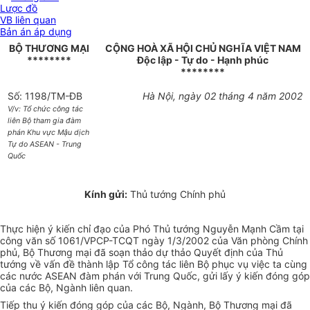
Lược đồ
VB liên quan
Bản án áp dụng
BỘ THƯƠNG MẠI
CỘNG HOÀ XÃ HỘI CHỦ NGHĨA VIỆT NAM
********
Độc lập - Tự do - Hạnh phúc
********
Số: 1198/TM-ĐB
Hà Nội, ngày 02 tháng 4 năm 2002
V/v: Tổ chức công tác
liên Bộ tham gia đàm
phán Khu vực Mậu dịch
Tự do ASEAN - Trung
Quốc
Kính gửi:
Thủ tướng Chính phủ
Thực hiện ý kiến chỉ đạo của Phó Thủ tướng Nguyễn Mạnh Cầm tại
công văn số 1061/VPCP-TCQT ngày 1/3/2002 của Văn phòng Chính
phủ, Bộ Thương mại đã soạn thảo dự thảo Quyết định của Thủ
tướng về vấn đề thành lập Tổ công tác liên Bộ phục vụ việc ta cùng
các nước ASEAN đàm phán với Trung Quốc, gửi lấy ý kiến đóng góp
của các Bộ, Ngành liên quan.
Tiếp thu ý kiến đóng góp của các Bộ, Ngành, Bộ Thương mại đã