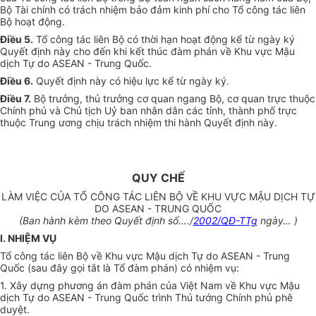
Bộ Tài chính có trách nhiệm bảo đảm kinh phí cho Tổ công tác liên
Bộ hoạt động.
Điều 5.
Tổ công tác liên Bộ có thời hạn hoạt động kể từ ngày ký
Quyết định này cho đến khi kết thúc đàm phán về Khu vực Mậu
dịch Tự do ASEAN - Trung Quốc.
Điều 6.
Quyết định này có hiệu lực kể từ ngày ký.
Điều 7.
Bộ trưởng, thủ trưởng cơ quan ngang Bộ, cơ quan trực thuộc
Chính phủ và Chủ tịch Uỷ ban nhân dân các tỉnh, thành phố trực
thuộc Trung ương chịu trách nhiệm thi hành Quyết định này.
QUY CHẾ
LÀM VIỆC CỦA TỔ CÔNG TÁC LIÊN BỘ VỀ KHU VỰC MẬU DỊCH TỰ
DO ASEAN - TRUNG QUỐC
(Ban hành kèm theo Quyết định số…./
2002/QĐ-TTg
ngày… )
I. NHIỆM VỤ
Tổ công tác liên Bộ về Khu vực Mậu dịch Tự do ASEAN - Trung
Quốc (sau đây gọi tắt là Tổ đàm phán) có nhiệm vụ:
1. Xây dựng phương án đàm phán của Việt Nam về Khu vực Mậu
dịch Tự do ASEAN - Trung Quốc trình Thủ tướng Chính phủ phê
duyệt.