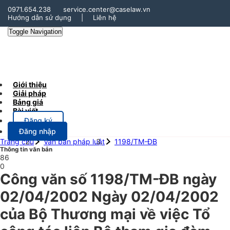
0971.654.238
service.center@caselaw.vn
Hướng dẫn sử dụng
|
Liên hệ
Toggle Navigation
Giới thiệu
Giải pháp
Bảng giá
Bài viết
Đăng ký
Đăng nhập
Trang chủ
Văn bản pháp luật
1198/TM-ĐB
Thông tin văn bản
86
0
Công văn số 1198/TM-ĐB ngày
02/04/2002 Ngày 02/04/2002
của Bộ Thương mại về việc Tổ