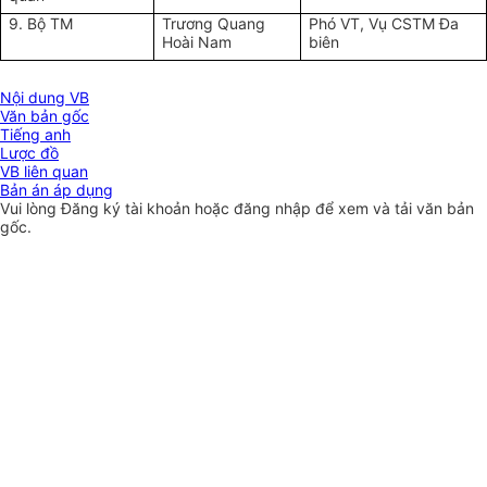
9. Bộ TM
Trương Quang
Phó VT, Vụ CSTM Đa
Hoài Nam
biên
Nội dung VB
Văn bản gốc
Tiếng anh
Lược đồ
VB liên quan
Bản án áp dụng
Vui lòng
Đăng ký
tài khoản hoặc
đăng nhập
để xem và tải văn bản
gốc.