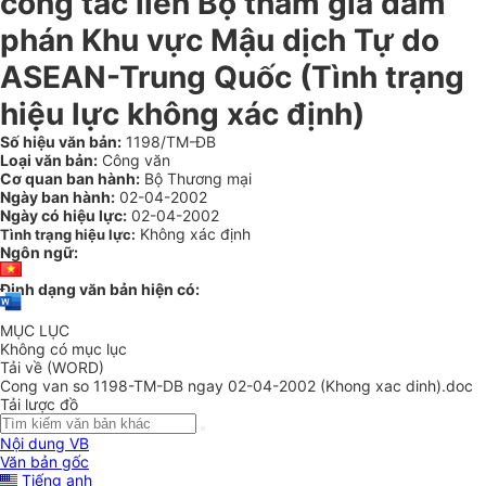
công tác liên Bộ tham gia đàm
phán Khu vực Mậu dịch Tự do
ASEAN-Trung Quốc (Tình trạng
hiệu lực không xác định)
Số hiệu văn bản:
1198/TM-ĐB
Loại văn bản:
Công văn
Cơ quan ban hành:
Bộ Thương mại
Ngày ban hành:
02-04-2002
Ngày có hiệu lực:
02-04-2002
Không xác định
Tình trạng hiệu lực:
Ngôn ngữ:
Định dạng văn bản hiện có:
MỤC LỤC
Không có mục lục
Tải về (WORD)
Cong van so 1198-TM-DB ngay 02-04-2002 (Khong xac dinh).doc
Tải lược đồ
Nội dung VB
Văn bản gốc
Tiếng anh