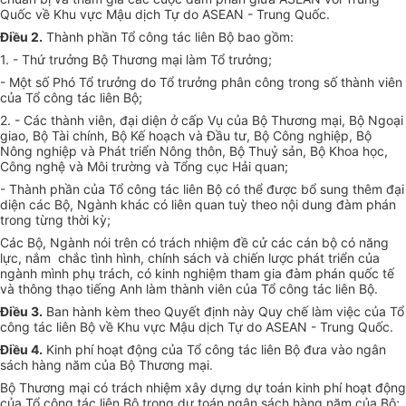
Quốc về Khu vực Mậu dịch Tự do ASEAN - Trung Quốc.
Điều 2.
Thành phần Tổ công tác liên Bộ bao gồm:
1. - Thứ trưởng Bộ Thương mại làm Tổ trưởng;
- Một số Phó Tổ trưởng do Tổ trưởng phân công trong số thành viên
của Tổ công tác liên Bộ;
2. - Các thành viên, đại diện ở cấp Vụ của Bộ Thương mại, Bộ Ngoại
giao, Bộ Tài chính, Bộ Kế hoạch và Đầu tư, Bộ Công nghiệp, Bộ
Nông nghiệp và Phát triển Nông thôn, Bộ Thuỷ sản, Bộ Khoa học,
Công nghệ và Môi trường và Tổng cục Hải quan;
- Thành phần của Tổ công tác liên Bộ có thể được bổ sung thêm đại
diện các Bộ, Ngành khác có liên quan tuỳ theo nội dung đàm phán
trong từng thời kỳ;
Các Bộ, Ngành nói trên có trách nhiệm đề cử các cán bộ có năng
lực, nắm chắc tình hình, chính sách và chiến lược phát triển của
ngành mình phụ trách, có kinh nghiệm tham gia đàm phán quốc tế
và thông thạo tiếng Anh làm thành viên của Tổ công tác liên Bộ.
Điều 3.
Ban hành kèm theo Quyết định này Quy chế làm việc của Tổ
công tác liên Bộ về Khu vực Mậu dịch Tự do ASEAN - Trung Quốc.
Điều 4.
Kinh phí hoạt động của Tổ công tác liên Bộ đưa vào ngân
sách hàng năm của Bộ Thương mại.
Bộ Thương mại có trách nhiệm xây dựng dự toán kinh phí hoạt động
của Tổ công tác liên Bộ trong dự toán ngân sách hàng năm của Bộ;