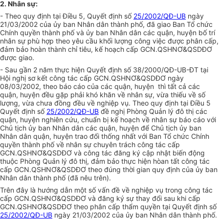
2. Nhân sự:
- Theo quy định tại Điều 5, Quyết định số
25/2002/QĐ-UB
ngày
21/03/2002 của ủy ban Nhân dân thành phố, đã giao Ban Tổ chức
Chính quyền thành phố và ủy ban Nhân dân các quận, huyện bố trí
nhân sự phù hợp theo yêu cầu khối lượng công việc được phân cấp,
đảm bảo hoàn thành chỉ tiêu, kế hoạch cấp GCN.QSHNƠ&QSDĐƠ
được giao.
- Sau gần 2 năm thực hiện Quyết định số 38/2000/QĐ-UB-ĐT tại
Hội nghị sơ kết công tác cấp GCN.QSHNƠ&QSDĐƠ ngày
08/03/2002, theo báo cáo của các quận, huyện thì tất cả các
quận, huyện đều gặp phải khó khăn về nhân sự, vừa thiếu về số
lượng, vừa chưa đồng đều về nghiệp vụ. Theo quy định tại Điều 5
Quyết định số
25/2002/QĐ-UB
đề nghị Phòng Quản lý đô thị các
quận, huyện nghiên cứu, chuẩn bị kế hoạch về nhân sự báo cáo với
Chủ tịch ủy ban Nhân dân các quận, huyện để Chủ tịch ủy ban
Nhân dân quận, huyện trao đổi thống nhất với Ban Tổ chức Chính
quyền thành phố về nhân sự chuyên trách công tác cấp
GCN.QSHNƠ&QSDĐƠ và công tác đăng ký cập nhật biến động
thuộc Phòng Quản lý đô thị, đảm bảo thực hiện hòan tất công tác
cấp GCN.QSHNƠ&QSDĐƠ theo đúng thời gian quy định của ủy ban
Nhân dân thành phố (đã nêu trên).
Trên đây là hướng dẫn một số vấn đề về nghiệp vụ trong công tác
cấp GCN.QSHNƠ&QSDĐƠ và đăng ký sự thay đổi sau khi cấp
GCN.QSHNƠ&QSDĐƠ theo phân cấp thẩm quyền tại Quyết định số
25/2002/QĐ-UB
ngày 21/03/2002 của ủy ban Nhân dân thành phố.