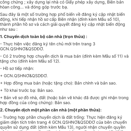
công chứng ; xây dựng lại nhà có Giấy phép xây dựng, Biên bản
hòan công... và đóng góp trước bạ.
Sau đây là một số trường hợp phổ biến về đăng ký cập nhật biến
động, khi tiếp nhận hồ sơ cấp Biên nhận (đính kèm Mẫu số 10),
thành phần hồ sơ và cách giải quyết đăng ký cập nhật biến động
như sau :
1. Chuyển dịch toàn bộ căn nhà (trọn thửa) :
- Thực hiện việc đăng ký tên chủ mới trên trang 3
GCN.QSHNƠ&QSDĐƠ.
- Có 2 trường hợp chuyển dịch là mua bán (đính kèm Mẫu số 11) và
tặng cho (đính kèm Mẫu số 12).
- Hồ sơ tiếp nhận:
+ GCN.QSHNƠ&QSDĐƠ.
+ Hợp đồng mua bán (hoặc tặng cho): Bản chính và bản sao.
+ Tờ khai trước bạ: Bản sao.
+ Bản vẽ sơ đồ nhà, đất (hoặc bản vẽ khác đã được ghi nhận trong
hợp đồng của công chứng): Bản sao.
2. Chuyển dịch một phần căn nhà (một phần thửa):
- Trường hợp phần chuyển dịch là đất trống: Thực hiện đăng ký
giảm diện tích trên trang 4 GCN.QSHNƠ&QSDĐƠ của bên chuyển
quyền sử dụng đất (đính kèm Mẫu 13), người nhận chuyển quyền