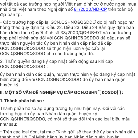
với tất cả các trường hợp người Việt nam định cư ở nước ngoài mua
nhà ở tại Việt nam theo Nghị định số
81/2000/NĐ-CP
trên toàn bộ
địa bàn tp.
- Các trường hợp cấp lại GCN.QSHNƠ&QSDĐƠ do bị mất hoặc hư
hỏng theo quy định tại Điều 22, Điều 23, Điều 24 Bản quy định ban
hành kèm theo Quyết định số 38/2000/QĐ-UB-ĐT và các trường
hợp phải chỉnh sửa đối với GCN.QSHNƠ&QSDĐƠ đã cấp, nay sẽ
thực hiện nguyên tắc ủy ban Nhân dân cấp nào đã cấp
GCN.QSHNƠ&QSDĐƠ sẽ thực hiện luôn việc cấp lại
GCN.QSHNƠ&QSDĐƠ cho các trường hợp đó.
2. Thẩm quyền đăng ký cập nhật biến động sau khi cấp
GCN.QSHNƠ&QSDĐƠ :
ủy ban nhân dân các quận, huyện thực hiện việc đăng ký cập nhật
biến động đối với GCN.QSHNƠ&QSDĐƠ do ủy ban nhân quận,
huyện ký.
II. MỘT SỐ VẤN ĐỀ NGHIỆP VỤ CẤP GCN.QSHN门&QSDĐ门 :
1. Thành phần hồ sơ :
Thành phần hồ sơ áp dụng tương tự như hiện nay. Đối với các
trường hợp do ủy ban Nhân dân quận, huyện ký
GCN.QSHNƠ&QSDĐƠ, có một số thay đổi trên các loại biểu mẫu
như sau:
- Trên các loại đơn, tại mục “Kính gởi” sẽ thay thế ủy ban Nhân dân
thành phố Hồ Chí Minh bằng ủy ban Nhân dân quận, huyện