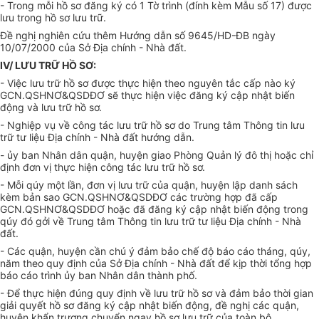
- Trong mỗi hồ sơ đăng ký có 1 Tờ trình (đính kèm Mẫu số 17) được
lưu trong hồ sơ lưu trữ.
Đề nghị nghiên cứu thêm Hướng dẫn số 9645/HD-ĐB ngày
10/07/2000 của Sở Địa chính - Nhà đất.
IV/ LƯU TRỮ HỒ SƠ:
- Việc lưu trữ hồ sơ được thực hiện theo nguyên tắc cấp nào ký
GCN.QSHNƠ&QSDĐƠ sẽ thực hiện việc đăng ký cập nhật biến
động và lưu trữ hồ sơ.
- Nghiệp vụ về công tác lưu trữ hồ sơ do Trung tâm Thông tin lưu
trữ tư liệu Địa chính - Nhà đất hướng dẫn.
- ủy ban Nhân dân quận, huyện giao Phòng Quản lý đô thị hoặc chỉ
định đơn vị thực hiện công tác lưu trữ hồ sơ.
- Mỗi qúy một lần, đơn vị lưu trữ của quận, huyện lập danh sách
kèm bản sao GCN.QSHNƠ&QSDĐƠ các trường hợp đã cấp
GCN.QSHNƠ&QSDĐƠ hoặc đã đăng ký cập nhật biến động trong
qúy đó gởi về Trung tâm Thông tin lưu trữ tư liệu Địa chính - Nhà
đất.
- Các quận, huyện cần chú ý đảm bảo chế độ báo cáo tháng, qúy,
năm theo quy định của Sở Địa chính - Nhà đất để kịp thời tổng hợp
báo cáo trình ủy ban Nhân dân thành phố.
- Để thực hiện đúng quy định về lưu trữ hồ sơ và đảm bảo thời gian
giải quyết hồ sơ đăng ký cập nhật biến động, đề nghị các quận,
huyện khẩn trương chuyển ngay hồ sơ lưu trữ của toàn bộ