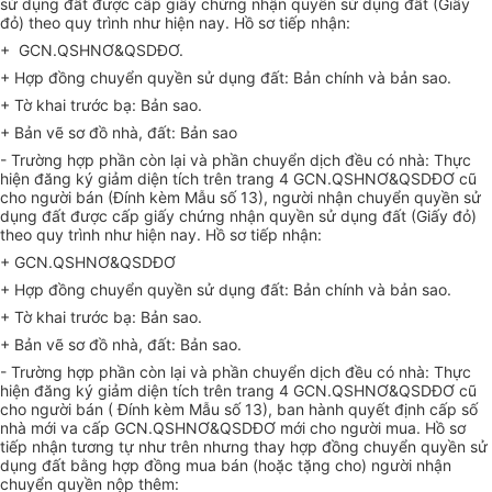
sử dụng đất được cấp giấy chứng nhận quyền sử dụng đất (Giấy
đỏ) theo quy trình như hiện nay. Hồ sơ tiếp nhận:
+ GCN.QSHNƠ&QSDĐƠ.
+ Hợp đồng chuyển quyền sử dụng đất: Bản chính và bản sao.
+ Tờ khai trước bạ: Bản sao.
+ Bản vẽ sơ đồ nhà, đất: Bản sao
- Trường hợp phần còn lại và phần chuyển dịch đều có nhà: Thực
hiện đăng ký giảm diện tích trên trang 4 GCN.QSHNƠ&QSDĐƠ cũ
cho người bán (Đính kèm Mẫu số 13), người nhận chuyển quyền sử
dụng đất được cấp giấy chứng nhận quyền sử dụng đất (Giấy đỏ)
theo quy trình như hiện nay. Hồ sơ tiếp nhận:
+ GCN.QSHNƠ&QSDĐƠ
+ Hợp đồng chuyển quyền sử dụng đất: Bản chính và bản sao.
+ Tờ khai trước bạ: Bản sao.
+ Bản vẽ sơ đồ nhà, đất: Bản sao.
- Trường hợp phần còn lại và phần chuyển dịch đều có nhà: Thực
hiện đăng ký giảm diện tích trên trang 4 GCN.QSHNƠ&QSDĐƠ cũ
cho người bán ( Đính kèm Mẫu số 13), ban hành quyết định cấp số
nhà mới va cấp GCN.QSHNƠ&QSDĐƠ mới cho người mua. Hồ sơ
tiếp nhận tương tự như trên nhưng thay hợp đồng chuyển quyền sử
dụng đất bằng hợp đồng mua bán (hoặc tặng cho) người nhận
chuyển quyền nộp thêm: