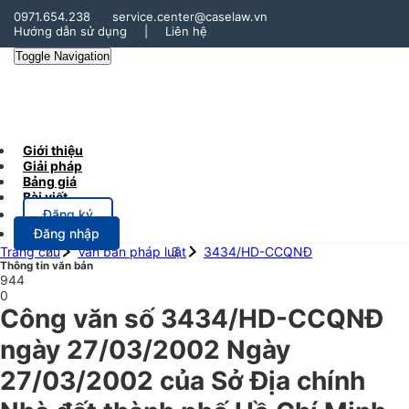
0971.654.238
service.center@caselaw.vn
Hướng dẫn sử dụng
|
Liên hệ
Toggle Navigation
Giới thiệu
Giải pháp
Bảng giá
Bài viết
Đăng ký
Đăng nhập
Trang chủ
Văn bản pháp luật
3434/HD-CCQNĐ
Thông tin văn bản
944
0
Công văn số 3434/HD-CCQNĐ
ngày 27/03/2002 Ngày
27/03/2002 của Sở Địa chính