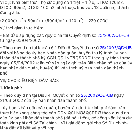
Ví dụ: Nhà biệt thự 1 hộ sử dụng có 1 trệt + 1 lầu, DTKV: 120m2,
DTXD: 80m2, DTSD: 160m2, nhà thuộc khu vực 12 quận nội thành,
đơn giá là:
2
2
2
2
(2.000đ/m
x 80m
) + (500đ/m
x 120m
) = 220.000đ
vi/ thời gian thực hiện:
- Bắt đầu áp dụng các quy định tại Quyết định số
25/2002/QĐ-UB
từ ngày 05/04/2002.
- Theo quy định tại khoản 6.1 Điều 6 Quyết định số
25/2002/QĐ-UB
đối với hồ sơ do ủy ban Nhân dân quận, huyện thụ lý trình ủy ban
Nhân dân thành phố ký GCN.QSHNƠ&QSDĐƠ theo quy trình trước
ngày 05/04/2002 (căn cứ vào ngày ghi trên Biên nhận hồ sơ của ủy
ban nhân dân quận, huyện) thì vẫn trình uỷ ban nhân dân thành
phố.
VII/ CÁC ĐIỀU KIỆN ĐẢM BẢO:
1. Kinh phí:
- Theo quy định tại Điều 4, Quyết định số
25/2002/QĐ-UB
ngày
21/03/2002 của ủy ban nhân dân thành phố.
- ủy ban Nhân dân các quận, huyện lập dự trù kinh phí đảm bảo
thực hiện xong công tác cấp GCN.QSHNƠ&QSDĐƠ theo quy định
của ủy ban Nhân dân thành phố (đã nêu trên), có công văn kèm dự
toán kinh phí gởi Sở Tài chính - Vật giá đồng gởi cho Sở Địa chính-
Nhà đất để biết và phối hợp.