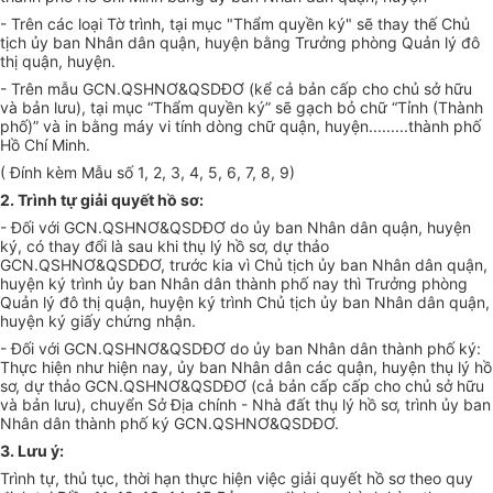
- Trên các loại Tờ trình, tại mục "Thẩm quyền ký" sẽ thay thế Chủ
tịch ủy ban Nhân dân quận, huyện bằng Trưởng phòng Quản lý đô
thị quận, huyện.
- Trên mẫu GCN.QSHNƠ&QSDĐƠ (kể cả bản cấp cho chủ sở hữu
và bản lưu), tại mục “Thẩm quyền ký” sẽ gạch bỏ chữ “Tỉnh (Thành
phố)” và in bằng máy vi tính dòng chữ quận, huyện.........thành phố
Hồ Chí Minh.
( Đính kèm Mẫu số 1, 2, 3, 4, 5, 6, 7, 8, 9)
2. Trình tự giải quyết hồ sơ:
- Đối với GCN.QSHNƠ&QSDĐƠ do ủy ban Nhân dân quận, huyện
ký, có thay đổi là sau khi thụ lý hồ sơ, dự thảo
GCN.QSHNƠ&QSDĐƠ, trước kia vì Chủ tịch ủy ban Nhân dân quận,
huyện ký trình ủy ban Nhân dân thành phố nay thì Trưởng phòng
Quản lý đô thị quận, huyện ký trình Chủ tịch ủy ban Nhân dân quận,
huyện ký giấy chứng nhận.
- Đối với GCN.QSHNƠ&QSDĐƠ do ủy ban Nhân dân thành phố ký:
Thực hiện như hiện nay, ủy ban Nhân dân các quận, huyện thụ lý hồ
sơ, dự thảo GCN.QSHNƠ&QSDĐƠ (cả bản cấp cấp cho chủ sở hữu
và bản lưu), chuyển Sở Địa chính - Nhà đất thụ lý hồ sơ, trình ủy ban
Nhân dân thành phố ký GCN.QSHNƠ&QSDĐƠ.
3. Lưu ý:
Trình tự, thủ tục, thời hạn thực hiện việc giải quyết hồ sơ theo quy