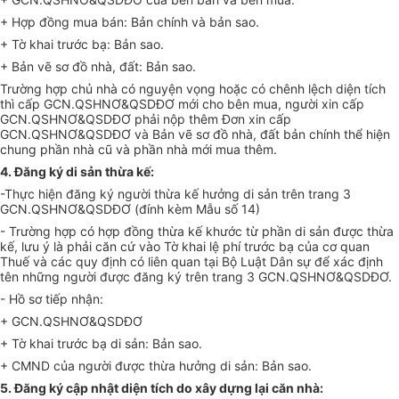
+ Hợp đồng mua bán: Bản chính và bản sao.
+ Tờ khai trước bạ: Bản sao.
+ Bản vẽ sơ đồ nhà, đất: Bản sao.
Trường hợp chủ nhà có nguyện vọng hoặc có chênh lệch diện tích
thì cấp GCN.QSHNƠ&QSDĐƠ mới cho bên mua, người xin cấp
GCN.QSHNƠ&QSDĐƠ phải nộp thêm Đơn xin cấp
GCN.QSHNƠ&QSDĐƠ và Bản vẽ sơ đồ nhà, đất bản chính thể hiện
chung phần nhà cũ và phần nhà mới mua thêm.
4. Đăng ký di sản thừa kế:
-Thực hiện đăng ký người thừa kế hưởng di sản trên trang 3
GCN.QSHNƠ&QSDĐƠ (đính kèm Mẫu số 14)
- Trường hợp có hợp đồng thừa kế khước từ phần di sản được thừa
kế, lưu ý là phải căn cứ vào Tờ khai lệ phí trước bạ của cơ quan
Thuế và các quy định có liên quan tại Bộ Luật Dân sự để xác định
tên những người được đăng ký trên trang 3 GCN.QSHNƠ&QSDĐƠ.
- Hồ sơ tiếp nhận:
+ GCN.QSHNƠ&QSDĐƠ
+ Tờ khai trước bạ di sản: Bản sao.
+ CMND của người được thừa hưởng di sản: Bản sao.
5. Đăng ký cập nhật diện tích do xây dựng lại căn nhà: