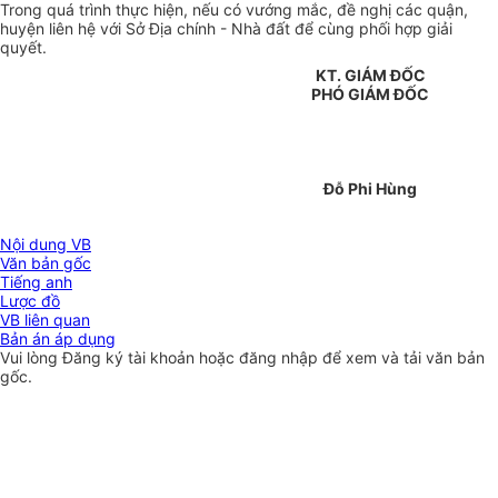
Trong quá trình thực hiện, nếu có vướng mắc, đề nghị các quận,
huyện liên hệ với Sở Địa chính - Nhà đất để cùng phối hợp giải
quyết.
KT. GIÁM ĐỐC
PHÓ GIÁM ĐỐC
Đỗ Phi Hùng
Nội dung VB
Văn bản gốc
Tiếng anh
Lược đồ
VB liên quan
Bản án áp dụng
Vui lòng
Đăng ký
tài khoản hoặc
đăng nhập
để xem và tải văn bản
gốc.