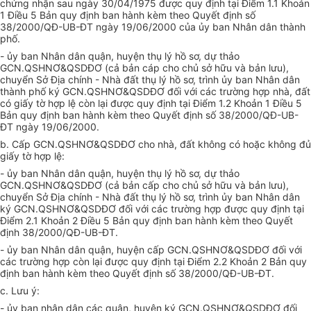
chứng nhận sau ngày 30/04/1975 được quy định tại Điểm 1.1 Khoản
1 Điều 5 Bản quy định ban hành kèm theo Quyết định số
38/2000/QĐ-UB-ĐT ngày 19/06/2000 của ủy ban Nhân dân thành
phố.
- ủy ban Nhân dân quận, huyện thụ lý hồ sơ, dự thảo
GCN.QSHNƠ&QSDĐƠ (cả bản cáp cho chủ sở hữu và bản lưu),
chuyển Sở Địa chính - Nhà đất thụ lý hồ sơ, trình ủy ban Nhân dân
thành phố ký GCN.QSHNƠ&QSDĐƠ đối với các trường hợp nhà, đất
có giấy tờ hợp lệ còn lại được quy định tại Điểm 1.2 Khoản 1 Điều 5
Bản quy định ban hành kèm theo Quyết định số 38/2000/QĐ-UB-
ĐT ngày 19/06/2000.
b. Cấp GCN.QSHNƠ&QSDĐƠ cho nhà, đất không có hoặc không đủ
giấy tờ hợp lệ:
- ủy ban Nhân dân quận, huyện thụ lý hồ sơ, dự thảo
GCN.QSHNƠ&QSDĐƠ (cả bản cấp cho chủ sở hữu và bản lưu),
chuyển Sở Địa chính - Nhà đất thụ lý hồ sơ, trình ủy ban Nhân dân
ký GCN.QSHNƠ&QSDĐƠ đối với các trường hợp được quy định tại
Điểm 2.1 Khoản 2 Điều 5 Bản quy định ban hành kèm theo Quyết
định 38/2000/QĐ-UB-ĐT.
- ủy ban Nhân dân quận, huyện cấp GCN.QSHNƠ&QSDĐƠ đối với
các trường hợp còn lại được quy định tại Điểm 2.2 Khoản 2 Bản quy
định ban hành kèm theo Quyết định số 38/2000/QĐ-UB-ĐT.
c. Lưu ý:
- ủy ban nhân dân các quân, huyện ký GCN.QSHNƠ&QSDĐƠ đối