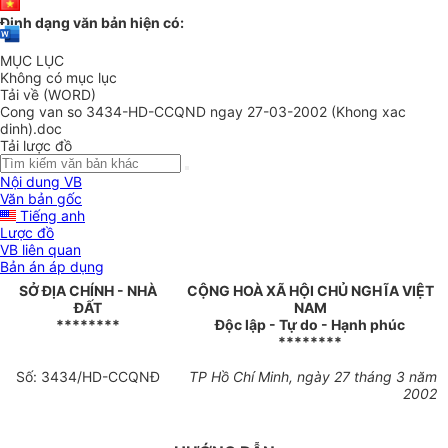
Định dạng văn bản hiện có:
MỤC LỤC
Không có mục lục
Tải về (WORD)
Cong van so 3434-HD-CCQND ngay 27-03-2002 (Khong xac
dinh).doc
Tải lược đồ
Nội dung VB
Văn bản gốc
Tiếng anh
Lược đồ
VB liên quan
Bản án áp dụng
SỞ ĐỊA CHÍNH - NHÀ
CỘNG HOÀ XÃ HỘI CHỦ NGHĨA VIỆT
ĐẤT
NAM
********
Độc lập - Tự do - Hạnh phúc
********
Số: 3434/HD-CCQNĐ
TP Hồ Chí Minh, ngày 27 tháng 3 năm
2002