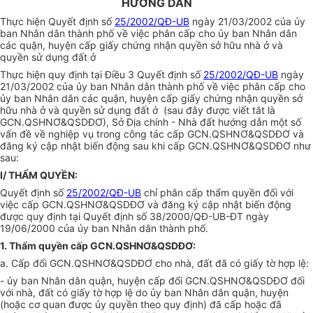
HƯỚNG DẪN
Thực hiện Quyết định số
25/2002/QĐ-UB
ngày 21/03/2002 của ủy
ban Nhân dân thành phố về việc phân cấp cho ủy ban Nhân dân
các quận, huyện cấp giấy chứng nhận quyền sở hữu nhà ở và
quyền sử dụng đất ở
Thực hiện quy định tại Điều 3 Quyết định số
25/2002/QĐ-UB
ngày
21/03/2002 của ủy ban Nhân dân thành phố về việc phân cấp cho
ủy ban Nhân dân các quận, huyện cấp giấy chứng nhận quyền sở
hữu nhà ở và quyền sử dụng đất ở (sau đây được viết tắt là
GCN.QSHNƠ&QSDĐƠ), Sở Địa chính - Nhà đất hướng dẫn một số
vấn đề về nghiệp vụ trong công tác cấp GCN.QSHNƠ&QSDĐƠ và
đăng ký cập nhật biến động sau khi cấp GCN.QSHNƠ&QSDĐƠ như
sau:
I/ THẨM QUYỀN:
Quyết định số
25/2002/QĐ-UB
chỉ phân cấp thẩm quyền đối với
việc cấp GCN.QSHNƠ&QSDĐƠ và đăng ký cập nhật biến động
được quy định tại Quyết định số 38/2000/QĐ-UB-ĐT ngày
19/06/2000 của ủy ban Nhân dân thành phố.
1. Thẩm quyền cấp GCN.QSHNƠ&QSDĐƠ:
a. Cấp đổi GCN.QSHNƠ&QSDĐƠ cho nhà, đất đã có giấy tờ hợp lệ:
- ủy ban Nhân dân quận, huyện cấp đổi GCN.QSHNƠ&QSDĐƠ đối
với nhà, đất có giấy tờ hợp lệ do ủy ban Nhân dân quận, huyện
(hoặc cơ quan được ủy quyền theo quy định) đã cấp hoặc đã