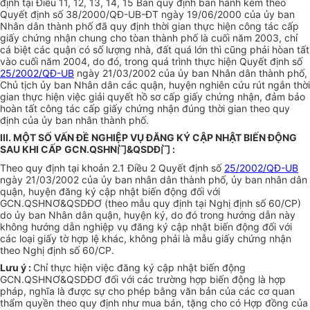
định tại Điều 11, 12, 13, 14, 15 Bản quy định ban hành kèm theo
Quyết định số 38/2000/QĐ-UB-ĐT ngày 19/06/2000 của ủy ban
Nhân dân thành phố đã quy định thời gian thực hiện công tác cấp
giấy chứng nhận chung cho tòan thành phố là cuối năm 2003, chỉ
cá biệt các quận có số lượng nhà, đất quá lớn thì cũng phải hòan tất
vào cuối năm 2004, do đó, trong quá trình thực hiện Quyết định số
25/2002/QĐ-UB
ngày 21/03/2002 của ủy ban Nhân dân thành phố,
Chủ tịch ủy ban Nhân dân các quận, huyện nghiên cứu rút ngắn thời
gian thực hiện việc giải quyết hồ sơ cấp giấy chứng nhận, đảm bảo
hoàn tất công tác cấp giấy chứng nhận đúng thời gian theo quy
định của ủy ban nhân thành phố.
III. MỘT SỐ VẤN ĐỀ NGHIỆP VỤ ĐĂNG KÝ CẬP NHẬT BIẾN ĐỘNG
SAU KHI CẤP
GCN.QSHN门&QSDĐ门 :
Theo quy định tại khoản 2.1 Điều 2 Quyết định số
25/2002/QĐ-UB
ngày 21/03/2002 của ủy ban nhân dân thành phố, ủy ban nhân dân
quận, huyện đăng ký cập nhật biến động đối với
GCN.QSHNƠ&QSDĐƠ (theo mẫu quy định tại Nghị định số 60/CP)
do ủy ban Nhân dân quận, huyện ký, do đó trong hướng dẫn này
không hướng dẫn nghiệp vụ đăng ký cập nhật biến động đối với
các loại giấy tờ hợp lệ khác, không phải là mẫu giấy chứng nhận
theo Nghị định số 60/CP.
Lưu ý :
Chỉ thực hiện việc đăng ký cập nhật biến động
GCN.QSHNƠ&QSDĐƠ đối với các trường hợp biến động là hợp
pháp, nghĩa là được sự cho phép bằng văn bản của các cơ quan
thẩm quyền theo quy định như mua bán, tặng cho có Hợp đồng của