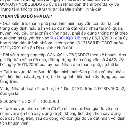
GCN.QSHNƠ&QSDĐƠ do ủy ban Nhân dân thành phố đã ký về
Trung tâm Thông tin lưu trữ tư liệu Địa chính - Nhà đất.
V/ BẢN VẼ SƠ ĐỒ NHÀ ĐẤT:
- Qua kiểm tra, thành phố phát hiện hiện nay vẫn còn tồn tại tình
trạng quy định mẫu Bản vẽ sơ đồ nhà đất khác nhau tại mỗi quận,
huyện, yêu cầu phải chấn chỉnh ngay, phải áp dụng thống nhất theo
quy định tại Quyết định số
91/2001/QĐ-UB
ngày 05/10/2001 của ủy
ban Nhân dân thành phố và Hướng dẫn số 13158/HD-GDĐT ngày
22/11/2001 của Sở Địa chính - Nhà đất.
- Đối với trường hợp cấp GCN.QSHNƠ&QSDĐƠ theo kế hoạch, đơn
giá lập bản vẽ sơ đồ nhà, đất áp dụng theo công văn số 4432/UB-
ĐT ngày 16/11/2000 của ủy ban Nhân dân thành phố, cụ thể là:
+ Tại khu vực đã có Bản đồ địa chính mới: Đơn giá đo vẽ nhà nhân
với diện tích xây dựng (trệt), không tính diện tích xây dựng của các
tầng trên.
Ví dụ: Nhà phố cấp 2 có 1 trệt + 1 lầu, DTXD: 50m2, DTSD: 100m2,
đơn giá là:
2
2
2.000đ/m
x 50m
= 100.000đ
+ Tại khu vực chưa có Bản đồ địa chính mới: Đơn giá đo vẽ nhà
nhân với diện tích xây dựng (trệt), không tính diện tích xây dựng
của các tầng trên, sau đó cộng với đơn giá đo vẽ đất nhân với diện
tích khuôn viên.