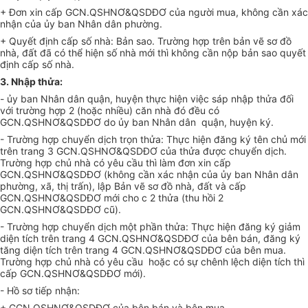
+ Đơn xin cấp GCN.QSHNƠ&QSDĐƠ của người mua, không cần xác
nhận của ủy ban Nhân dân phường.
+ Quyết định cấp số nhà: Bản sao. Trường hợp trên bản vẽ sơ đồ
nhà, đất đã có thể hiện số nhà mới thì không cần nộp bản sao quyết
định cấp số nhà.
3. Nhập thửa:
- ủy ban Nhân dân quận, huyện thực hiện việc sáp nhập thửa đối
với trường hợp 2 (hoặc nhiều) căn nhà đó đều có
GCN.QSHNƠ&QSDĐƠ do ủy ban Nhân dân quận, huyện ký.
- Trường hợp chuyển dịch trọn thửa: Thực hiện đăng ký tên chủ mới
trên trang 3 GCN.QSHNƠ&QSDĐƠ của thửa được chuyển dịch.
Trường hợp chủ nhà có yêu cầu thì làm đơn xin cấp
GCN.QSHNƠ&QSDĐƠ (không cần xác nhận của ủy ban Nhân dân
phường, xã, thị trấn), lập Bản vẽ sơ đồ nhà, đất và cấp
GCN.QSHNƠ&QSDĐƠ mới cho c 2 thửa (thu hồi 2
GCN.QSHNƠ&QSDĐƠ cũ).
- Trường hợp chuyển dịch một phần thửa: Thực hiện đăng ký giảm
diện tích trên trang 4 GCN.QSHNƠ&QSDĐƠ của bên bán, đăng ký
tăng diện tích trên trang 4 GCN.QSHNƠ&QSDĐƠ của bên mua.
Trường hợp chủ nhà có yêu cầu hoặc có sự chênh lệch diện tích thì
cấp GCN.QSHNƠ&QSDĐƠ mới).
- Hồ sơ tiếp nhận:
+ GCN.QSHNƠ&QSDĐƠ của bên bán và bên mua.