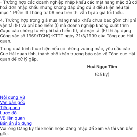
- Trường hợp các doanh nghiệp nhập khẩu các mặt hàng mặc dù có
hoá đơn nhập khẩu nhưng không đáp ứng đủ 3 điều kiện nêu tại
mục 1 Phần III Thông tư 08 nêu trên thì vẫn bị áp giá tối thiểu.
4. Trường hợp trong giá mua hàng nhập khẩu chưa bao gồm chi phí
vận tải (F) và phí bảo hiểm (I) mà doanh nghiệp không xuất trình
được các chứng từ về phí bảo hiểm (I), phí vận tải (F) thì áp dụng
Công văn số 1369/TCHQ-KTTT ngày 31/3/1999 của Tổng cục Hải
quan.
Trong quá trình thực hiện nếu có những vướng mắc, yêu cầu các
Cục Hải quan tỉnh, thành phố khẩn trương báo cáo về Tổng cục Hải
quan để xử lý gấp.
Hoả Ngọc Tâm
(Đã ký)
Nội dung VB
Văn bản gốc
Tiếng anh
Lược đồ
VB liên quan
Bản án áp dụng
Vui lòng
Đăng ký
tài khoản hoặc
đăng nhập
để xem và tải văn bản
gốc.