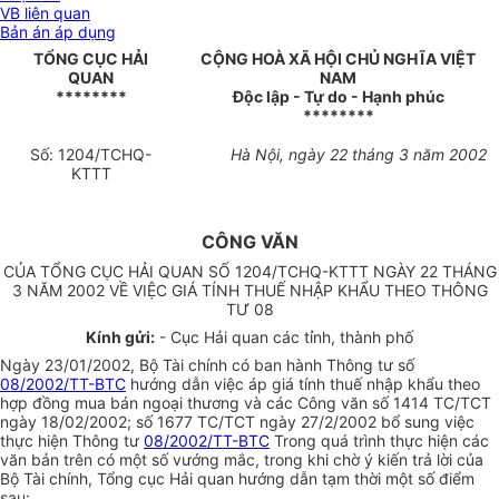
VB liên quan
Bản án áp dụng
TỔNG CỤC HẢI
CỘNG HOÀ XÃ HỘI CHỦ NGHĨA VIỆT
QUAN
NAM
********
Độc lập - Tự do - Hạnh phúc
********
Số: 1204/TCHQ-
Hà Nội, ngày 22 tháng 3 năm 2002
KTTT
CÔNG VĂN
CỦA TỔNG CỤC HẢI QUAN SỐ 1204/TCHQ-KTTT NGÀY 22 THÁNG
3 NĂM 2002 VỀ VIỆC GIÁ TÍNH THUẾ NHẬP KHẨU THEO THÔNG
TƯ 08
Kính gửi:
- Cục Hải quan các tỉnh, thành phố
Ngày 23/01/2002, Bộ Tài chính có ban hành Thông tư số
08/2002/TT-BTC
hướng dẫn việc áp giá tính thuế nhập khẩu theo
hợp đồng mua bán ngoại thương và các Công văn số 1414 TC/TCT
ngày 18/02/2002; số 1677 TC/TCT ngày 27/2/2002 bổ sung việc
thực hiện Thông tư
08/2002/TT-BTC
Trong quá trình thực hiện các
văn bản trên có một số vướng mắc, trong khi chờ ý kiến trả lời của
Bộ Tài chính, Tổng cục Hải quan hướng dẫn tạm thời một số điểm
sau: