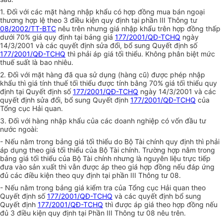
1. Đối với các mặt hàng nhập khẩu có hợp đồng mua bán ngoại
thương hợp lệ theo 3 điều kiện quy định tại phần III Thông tư
08/2002/TT-BTC
nêu trên nhưng giá nhập khẩu trên hợp đồng thấp
dưới 70% giá quy định tại bảng giá
177/2001/QĐ-TCHQ
ngày
14/3/2001 và các quyết định sửa đổi, bổ sung Quyết định số
177/2001/QĐ-TCHQ
thì phải áp giá tối thiểu. Không phân biệt mức
thuế suất là bao nhiêu.
2. Đối với mặt hàng đã qua sử dụng (hàng cũ) được phép nhập
khẩu thì giá tính thuế tối thiểu được tính bằng 70% giá tối thiểu quy
định tại Quyết định số
177/2001/QĐ-TCHQ
ngày 14/3/2001 và các
quyết định sửa đổi, bổ sung Quyết định
177/2001/QĐ-TCHQ
của
Tổng cục Hải quan.
3. Đối với hàng nhập khẩu của các doanh nghiệp có vốn đầu tư
nước ngoài:
- Nếu nằm trong bảng giá tối thiểu do Bộ Tài chính quy định thì phải
áp dụng theo giá tối thiểu của Bộ Tài chính. Trường hợp nằm trong
bảng giá tối thiểu của Bộ Tài chính nhưng là nguyên liệu trực tiếp
đưa vào sản xuất thì vẫn được áp theo giá hợp đồng nếu đáp ứng
đủ các điều kiện theo quy định tại phần III Thông tư 08.
- Nếu nằm trong bảng giá kiểm tra của Tổng cục Hải quan theo
Quyết định số
177/2001/QĐ-TCHQ
và các quyết định bổ sung
Quyết định
177/2001/QĐ-TCHQ
thì được áp giá theo hợp đồng nếu
đủ 3 điều kiện quy định tại Phần III Thông tư 08 nêu trên.