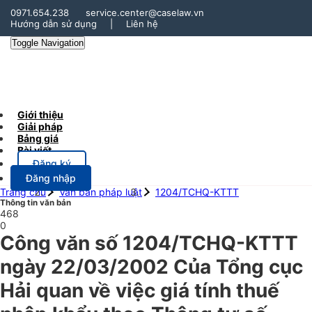
0971.654.238
service.center@caselaw.vn
Hướng dẫn sử dụng
|
Liên hệ
Toggle Navigation
Giới thiệu
Giải pháp
Bảng giá
Bài viết
Đăng ký
Đăng nhập
Trang chủ
Văn bản pháp luật
1204/TCHQ-KTTT
Thông tin văn bản
468
0
Công văn số 1204/TCHQ-KTTT
ngày 22/03/2002 Của Tổng cục
Hải quan về việc giá tính thuế