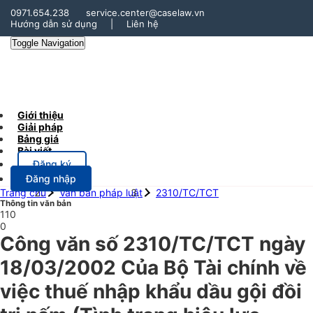
0971.654.238
service.center@caselaw.vn
Hướng dẫn sử dụng
|
Liên hệ
Toggle Navigation
Giới thiệu
Giải pháp
Bảng giá
Bài viết
Đăng ký
Đăng nhập
Trang chủ
Văn bản pháp luật
2310/TC/TCT
Thông tin văn bản
110
0
Công văn số 2310/TC/TCT ngày
18/03/2002 Của Bộ Tài chính về
việc thuế nhập khẩu dầu gội đồi