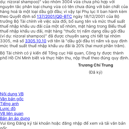
dụ: nizoral shampoo)" vào nhóm 3004 vừa chưa phù hợp với
nguyên tắc phân loại chung vừa có tên chưa đúng với bản chất của
hàng hoá là một loại dầu gội đầu; vì vậy tại Phụ lục II ban hành kèm
theo Quyết định số
137/2001/QĐ-BTC
ngày 18/12/2001 của Bộ
trưởng Bộ Tài chính về việc sửa đổi, bổ sung tên và mức thuế suất
thuế nhập khẩu ưu đãi của một số nhóm, mặt hàng trong Biểu thuế
thuế nhập khẩu ưu đãi, mặt hàng "thuốc trị nấm dạng dầu gội đầu
(ví dụ: nizoral shampoo)" đã được chuyển sang chi tiết tại nhóm
3305, mã số
3305.10.10
với tên là "dầu gội đầu trị nấm và quy định
mức thuế suất thuế nhập khẩu ưu đãi là 20% (hai mươi phần trăm).
Bộ Tài chính có ý kiến để Tổng cục Hải quan, Công ty được thành
phố Hồ Chí Minh biết và thực hiện thu, nộp thuế theo đúng quy định.
Trương Chí Trung
(Đã ký)
Nội dung VB
Văn bản gốc
Tiếng anh
Lược đồ
VB liên quan
Bản án áp dụng
Vui lòng
Đăng ký
tài khoản hoặc
đăng nhập
để xem và tải văn bản
gốc.