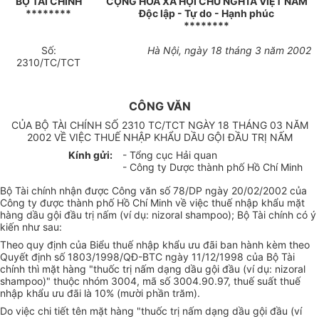
BỘ TÀI CHÍNH
CỘNG HOÀ XÃ HỘI CHỦ NGHĨA VIỆT NAM
********
Độc lập - Tự do - Hạnh phúc
********
Số:
Hà Nội, ngày 18 tháng 3 năm 2002
2310/TC/TCT
CÔNG VĂN
CỦA BỘ TÀI CHÍNH SỐ 2310 TC/TCT NGÀY 18 THÁNG 03 NĂM
2002 VỀ VIỆC THUẾ NHẬP KHẨU DẦU GỘI ĐẦU TRỊ NẤM
Kính gửi:
- Tổng cục Hải quan
- Công ty Dược thành phố Hồ Chí Minh
Bộ Tài chính nhận được Công văn số 78/DP ngày 20/02/2002 của
Công ty được thành phố Hồ Chí Minh về việc thuế nhập khẩu mặt
hàng dầu gội đầu trị nấm (ví dụ: nizoral shampoo); Bộ Tài chính có ý
kiến như sau:
Theo quy định của Biểu thuế nhập khẩu ưu đãi ban hành kèm theo
Quyết định số 1803/1998/QĐ-BTC ngày 11/12/1998 của Bộ Tài
chính thì mặt hàng "thuốc trị nấm dạng dầu gội đầu (ví dụ: nizoral
shampoo)" thuộc nhóm 3004, mã số 3004.90.97, thuế suất thuế
nhập khẩu ưu đãi là 10% (mười phần trăm).
Do việc chi tiết tên mặt hàng "thuốc trị nấm dạng dầu gội đầu (ví