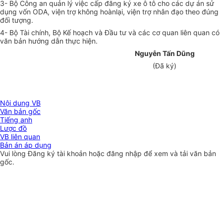
3- Bộ Công an quản lý việc cấp đăng ký xe ô tô cho các dự án sử
dụng vốn ODA, viện trợ không hoànlại, viện trợ nhân đạo theo đúng
đối tượng.
4- Bộ Tài chính, Bộ Kế hoạch và Đầu tư và các cơ quan liên quan có
văn bản hướng dẫn thực hiện.
Nguyễn Tấn Dũng
(Đã ký)
Nội dung VB
Văn bản gốc
Tiếng anh
Lược đồ
VB liên quan
Bản án áp dụng
Vui lòng
Đăng ký
tài khoản hoặc
đăng nhập
để xem và tải văn bản
gốc.