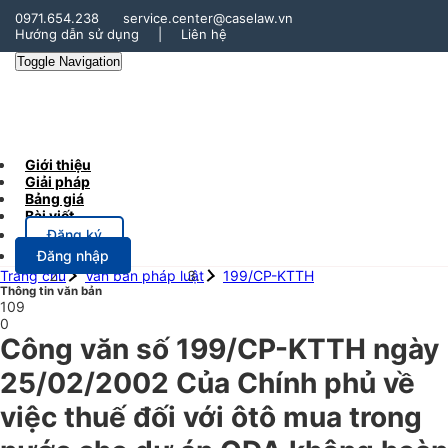
0971.654.238
service.center@caselaw.vn
Hướng dẫn sử dụng
|
Liên hệ
Toggle Navigation
Giới thiệu
Giải pháp
Bảng giá
Bài viết
Đăng ký
Đăng nhập
Trang chủ
Văn bản pháp luật
199/CP-KTTH
Thông tin văn bản
109
0
Công văn số 199/CP-KTTH ngày
25/02/2002 Của Chính phủ về
việc thuế đối với ôtô mua trong