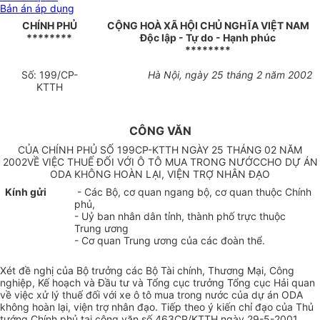
Bản án áp dụng
CHÍNH PHỦ
CỘNG HOÀ XÃ HỘI CHỦ NGHĨA VIỆT NAM
********
Độc lập - Tự do - Hạnh phúc
********
Số: 199/CP-
Hà Nội, ngày 25 tháng 2 năm 2002
KTTH
CÔNG VĂN
CỦA CHÍNH PHỦ SỐ 199CP-KTTH NGÀY 25 THÁNG 02 NĂM
2002VỀ VIỆC THUẾ ĐỐI VỚI Ô TÔ MUA TRONG NƯỚCCHO DỰ ÁN
ODA KHÔNG HOÀN LẠI, VIỆN TRỢ NHÂN ĐẠO
Kính gửi
- Các Bộ, cơ quan ngang bộ, cơ quan thuộc Chính
phủ,
- Uỷ ban nhân dân tỉnh, thành phố trực thuộc
Trung ương
- Cơ quan Trung ương của các đoàn thể.
Xét đề nghị của Bộ trưởng các Bộ Tài chính, Thương Mại, Công
nghiệp, Kế hoạch và Đầu tư và Tổng cục trưởng Tổng cục Hải quan
về việc xử lý thuế đối với xe ô tô mua trong nước của dự án ODA
không hoàn lại, viện trợ nhân đạo. Tiếp theo ý kiến chỉ đạo của Thủ
tướng Chính phủ tại công văn số 463CP/KTTH ngày 29-5-2001,