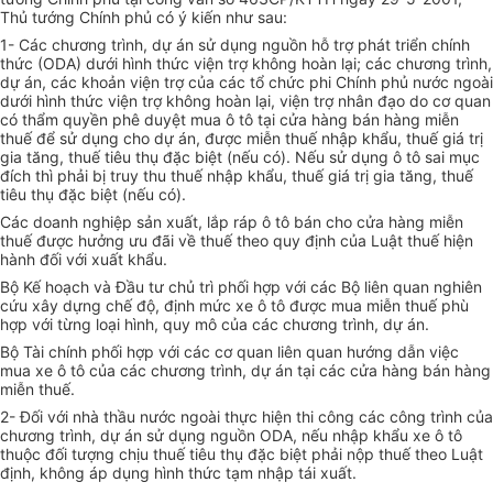
Thủ tướng Chính phủ có ý kiến như sau:
1- Các chương trình, dự án sử dụng nguồn hỗ trợ phát triển chính
thức (ODA) dưới hình thức viện trợ không hoàn lại; các chương trình,
dự án, các khoản viện trợ của các tổ chức phi Chính phủ nước ngoài
dưới hình thức viện trợ không hoàn lại, viện trợ nhân đạo do cơ quan
có thẩm quyền phê duyệt mua ô tô tại cửa hàng bán hàng miễn
thuế để sử dụng cho dự án, được miễn thuế nhập khẩu, thuế giá trị
gia tăng, thuế tiêu thụ đặc biệt (nếu có). Nếu sử dụng ô tô sai mục
đích thì phải bị truy thu thuế nhập khẩu, thuế giá trị gia tăng, thuế
tiêu thụ đặc biệt (nếu có).
Các doanh nghiệp sản xuất, lắp ráp ô tô bán cho cửa hàng miễn
thuế được hưởng ưu đãi về thuế theo quy định của Luật thuế hiện
hành đối với xuất khẩu.
Bộ Kế hoạch và Đầu tư chủ trì phối hợp với các Bộ liên quan nghiên
cứu xây dựng chế độ, định mức xe ô tô được mua miễn thuế phù
hợp với từng loại hình, quy mô của các chương trình, dự án.
Bộ Tài chính phối hợp với các cơ quan liên quan hướng dẫn việc
mua xe ô tô của các chương trình, dự án tại các cửa hàng bán hàng
miễn thuế.
2- Đối với nhà thầu nước ngoài thực hiện thi công các công trình của
chương trình, dự án sử dụng nguồn ODA, nếu nhập khẩu xe ô tô
thuộc đối tượng chịu thuế tiêu thụ đặc biệt phải nộp thuế theo Luật
định, không áp dụng hình thức tạm nhập tái xuất.