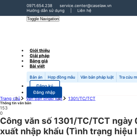
0971.654.238
service.center@caselaw.vn
Hướng dẫn sử dụng
|
Liên hệ
Toggle Navigation
Giới thiệu
Giải pháp
Bảng giá
Bài viết
Bản án
Hợp đồng mẫu
Văn bản pháp luật
Tra cứu 
Đăng ký
Đăng nhập
Trang chủ
Văn bản pháp luật
1301/TC/TCT
Thông tin văn bản
153
0
Công văn số 1301/TC/TCT ngày 07
xuất nhập khẩu (Tình trạng hiệu 