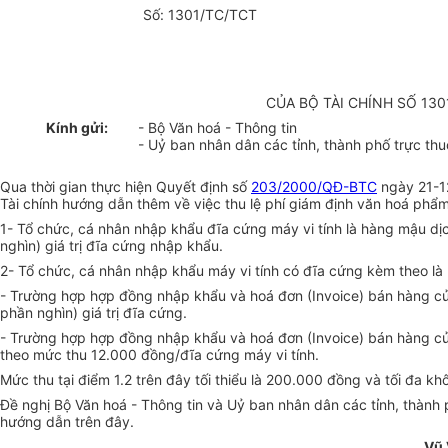
Số: 1301/TC/TCT
CỦA BỘ TÀI CHÍNH SỐ 13
Kính gửi:
- Bộ Văn hoá - Thông tin
- Uỷ ban nhân dân các tỉnh, thành phố trực th
Qua thời gian thực hiện Quyết định số
203/2000/QĐ-BTC
ngày 21-12
Tài chính hướng dẫn thêm về việc thu lệ phí giám định văn hoá phẩ
1- Tổ chức, cá nhân nhập khẩu đĩa cứng máy vi tính là hàng mậu dịc
nghìn) giá trị đĩa cứng nhập khẩu.
2- Tổ chức, cá nhân nhập khẩu máy vi tính có đĩa cứng kèm theo là
- Trường hợp hợp đồng nhập khẩu và hoá đơn (Invoice) bán hàng của n
phần nghìn) giá trị đĩa cứng.
- Trường hợp hợp đồng nhập khẩu và hoá đơn (Invoice) bán hàng của n
theo mức thu 12.000 đồng/đĩa cứng máy vi tính.
Mức thu tại điểm 1.2 trên đây tối thiểu là 200.000 đồng và tối đa 
Đề nghị Bộ Văn hoá - Thông tin và Uỷ ban nhân dân các tỉnh, thành 
hướng dẫn trên đây.
Vũ 