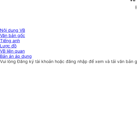
(
Nội dung VB
Văn bản gốc
Tiếng anh
Lược đồ
VB liên quan
Bản án áp dụng
Vui lòng
Đăng ký
tài khoản hoặc
đăng nhập
để xem và tải văn bản 