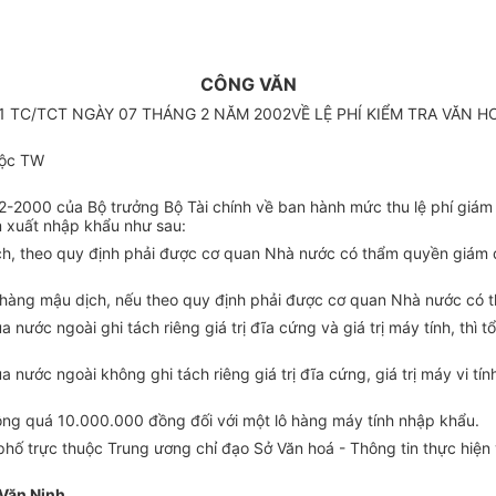
CÔNG VĂN
01 TC/TCT NGÀY 07 THÁNG 2 NĂM 2002VỀ LỆ PHÍ KIỂM TRA VĂN 
uộc TW
-2000 của Bộ trưởng Bộ Tài chính về ban hành mức thu lệ phí giám
m xuất nhập khẩu như sau:
h, theo quy định phải được cơ quan Nhà nước có thẩm quyền giám địn
 hàng mậu dịch, nếu theo quy định phải được cơ quan Nhà nước có t
ước ngoài ghi tách riêng giá trị đĩa cứng và giá trị máy tính, thì t
ước ngoài không ghi tách riêng giá trị đĩa cứng, giá trị máy vi tín
không quá 10.000.000 đồng đối với một lô hàng máy tính nhập khẩu.
phố trực thuộc Trung ương chỉ đạo Sở Văn hoá - Thông tin thực hiện 
Văn Ninh