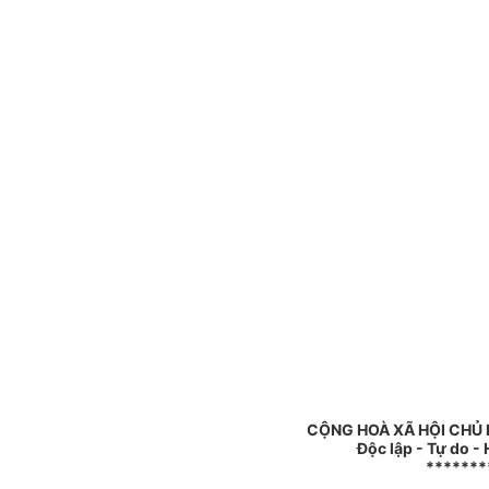
CỘNG HOÀ XÃ HỘI CHỦ 
Độc lập - Tự do -
*******