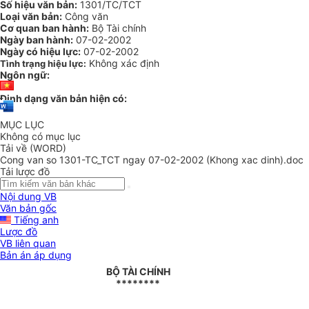
Số hiệu văn bản:
1301/TC/TCT
Loại văn bản:
Công văn
Cơ quan ban hành:
Bộ Tài chính
Ngày ban hành:
07-02-2002
Ngày có hiệu lực:
07-02-2002
Không xác định
Tình trạng hiệu lực:
Ngôn ngữ:
Định dạng văn bản hiện có:
MỤC LỤC
Không có mục lục
Tải về (WORD)
Cong van so 1301-TC_TCT ngay 07-02-2002 (Khong xac dinh).doc
Tải lược đồ
Nội dung VB
Văn bản gốc
Tiếng anh
Lược đồ
VB liên quan
Bản án áp dụng
BỘ TÀI CHÍNH
********