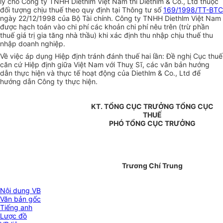
lý cho Công ty TNHH Diethlm Việt Nam thì Diethlm & Co., Ltd thuộc
đối tượng chịu thuế theo quy định tại Thông tư số
169/1998/TT-BTC
ngày 22/12/1998 của Bộ Tài chính. Công ty TNHH Diethlm Việt Nam
được hạch toán vào chi phí các khoản chi phí nêu trên (trừ phần
thuế giá trị gia tăng nhà thầu) khi xác định thu nhập chịu thuế thu
nhập doanh nghiệp.
Về việc áp dụng Hiệp định tránh đánh thuế hai lần: Đề nghị Cục thuế
căn cứ Hiệp định giữa Việt Nam với Thuỵ Sĩ, các văn bản hướng
dẫn thực hiện và thực tế hoạt động của Diethlm & Co., Ltd để
hướng dẫn Công ty thực hiện.
KT. TỔNG CỤC TRƯỞNG TỔNG CỤC
THUẾ
PHÓ TỔNG CỤC TRƯỞNG
Trương Chí Trung
Nội dung VB
Văn bản gốc
Tiếng anh
Lược đồ