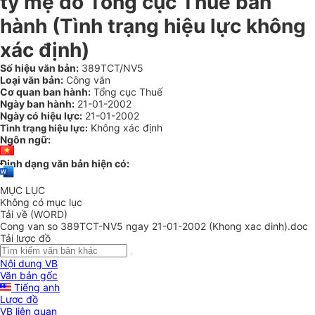
ty mẹ do Tổng cục Thuế ban
hành (Tình trạng hiệu lực không
xác định)
Số hiệu văn bản:
389TCT/NV5
Loại văn bản:
Công văn
Cơ quan ban hành:
Tổng cục Thuế
Ngày ban hành:
21-01-2002
Ngày có hiệu lực:
21-01-2002
Không xác định
Tình trạng hiệu lực:
Ngôn ngữ:
Định dạng văn bản hiện có:
MỤC LỤC
Không có mục lục
Tải về (WORD)
Cong van so 389TCT-NV5 ngay 21-01-2002 (Khong xac dinh).doc
Tải lược đồ
Nội dung VB
Văn bản gốc
Tiếng anh
Lược đồ
VB liên quan