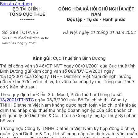
Bản án áp dụng
BỘ TÀI CHÍNH
CỘNG HÒA XÃ HỘI CHỦ NGHĨA VIỆT
TỔNG CỤC THUẾ
NAM
--------
Độc lập - Tự do - Hạnh phúc
---------------
Số: 389 TCT/NV5
Hà Nội, ngày 21 tháng 01 năm 2002
V/v CS thuế đối với dịch vụ tư
vấn của Công ty “mẹ”
Kính gửi:
Cục Thuế tỉnh Bình Dương
Trả lời công văn số 46/CT-NVT ngày 08/01/2001 của Cục thuế tỉnh
Bình Dương gửi kèm công văn số 089/DV-CV/2001 ngày
15/10/2001 của Công ty TNHH Diethelm Việt Nam đề nghị hướng
dẫn về thuế đối với dịch vụ tư vấn của công ty mẹ, Tổng cục Thuế
có ý kiến như sau:
Theo quy định tại Điểm 3.b, Mục I, Phần thứ hai Thông tư số
13/2001/TT-BTC
ngày 08/3/2001 của Bộ Tài chính thì: Công ty
TNHH Diethelm Việt Nam không được hạch toán vào chi phí khi xác
định thu nhập chịu thuế thu nhập doanh nghiệp của các khoản chi
phí quản lý do Diethelm & Co., Ltd (là Công ty mẹ tại Thuỵ Sỹ) phân
bổ vào.
Trường hợp Công ty TNHH Diethelm Việt Nam ký hợp đồng dịch vụ
quản lý với Diethlm & Co., Ltd sẽ cung cấp các dịch vụ tư vấn, quản