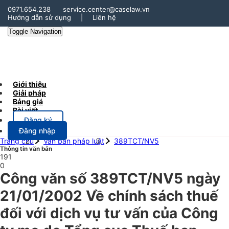
0971.654.238
service.center@caselaw.vn
Hướng dẫn sử dụng
|
Liên hệ
Toggle Navigation
Giới thiệu
Giải pháp
Bảng giá
Bài viết
Đăng ký
Đăng nhập
Trang chủ
Văn bản pháp luật
389TCT/NV5
Thông tin văn bản
191
0
Công văn số 389TCT/NV5 ngày
21/01/2002 Về chính sách thuế
đối với dịch vụ tư vấn của Công