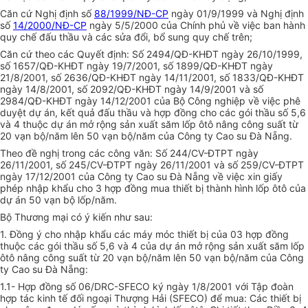
Căn cứ Nghị định số
88/1999/NĐ-CP
ngày 01/9/1999 và Nghị định
số
14/2000/NĐ-CP
ngày 5/5/2000 của Chính phủ về việc ban hành
quy chế đấu thầu và các sửa đổi, bổ sung quy chế trên;
Căn cứ theo các Quyết định: Số 2494/QĐ-KHĐT ngày 26/10/1999,
số 1657/QĐ-KHĐT ngày 19/7/2001, số 1899/QĐ-KHĐT ngày
21/8/2001, số 2636/QĐ-KHĐT ngày 14/11/2001, số 1833/QĐ-KHĐT
ngày 14/8/2001, số 2092/QĐ-KHĐT ngày 14/9/2001 và số
2984/QĐ-KHĐT ngày 14/12/2001 của Bộ Công nghiệp về việc phê
duyệt dự án, kết quả đấu thầu và hợp đồng cho các gói thầu số 5,6
và 4 thuộc dự án mở rộng sản xuất săm lốp ôtô nâng công suất từ
20 vạn bộ/năm lên 50 vạn bộ/năm của Công ty Cao su Đà Nẵng.
Theo đề nghị trong các công văn: Số 244/CV-ĐTPT ngày
26/11/2001, số 245/CV-ĐTPT ngày 26/11/2001 và số 259/CV-ĐTPT
ngày 17/12/2001 của Công ty Cao su Đà Nẵng về việc xin giấy
phép nhập khẩu cho 3 hợp đồng mua thiết bị thành hình lốp ôtô của
dự án 50 vạn bộ lốp/năm.
Bộ Thương mại có ý kiến như sau:
1. Đồng ý cho nhập khẩu các máy móc thiết bị của 03 hợp đồng
thuộc các gói thầu số 5,6 và 4 của dự án mở rộng sản xuất săm lốp
ôtô nâng công suất từ 20 vạn bộ/năm lên 50 vạn bộ/năm của Công
ty Cao su Đà Nẵng:
1.1- Hợp đồng số 06/DRC-SFECO ký ngày 1/8/2001 với Tập đoàn
hợp tác kinh tế đối ngoại Thượng Hải (SFECO) để mua: Các thiết bị