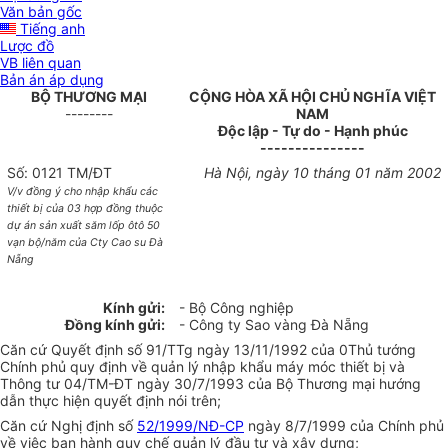
Văn bản gốc
Tiếng anh
Lược đồ
VB liên quan
Bản án áp dụng
BỘ THƯƠNG MẠI
CỘNG HÒA XÃ HỘI CHỦ NGHĨA VIỆT
--------
NAM
Độc lập - Tự do - Hạnh phúc
---------------
Số: 0121 TM/ĐT
Hà Nội, ngày 10 tháng 01 năm 2002
V/v đồng ý cho nhập khẩu các
thiết bị của 03 hợp đồng thuộc
dự án sản xuất săm lốp ôtô 50
vạn bộ/năm của Cty Cao su Đà
Nẵng
Kính gửi:
- Bộ Công nghiệp
Đồng kính gửi:
- Công ty Sao vàng Đà Nẵng
Căn cứ Quyết định số 91/TTg ngày 13/11/1992 của 0Thủ tướng
Chính phủ quy định về quản lý nhập khẩu máy móc thiết bị và
Thông tư 04/TM-ĐT ngày 30/7/1993 của Bộ Thương mại hướng
dẫn thực hiện quyết định nói trên;
Căn cứ Nghị định số
52/1999/NĐ-CP
ngày 8/7/1999 của Chính phủ
về việc ban hành quy chế quản lý đầu tư và xây dựng;