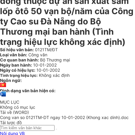
đồng thuộc dự án sản xuất săm
lốp ôtô 50 vạn bộ/năm của Công
ty Cao su Đà Nẵng do Bộ
Thương mại ban hành (Tình
trạng hiệu lực không xác định)
Số hiệu văn bản:
0121TM/ĐT
Loại văn bản:
Công văn
Cơ quan ban hành:
Bộ Thương mại
Ngày ban hành:
10-01-2002
Ngày có hiệu lực:
10-01-2002
Không xác định
Tình trạng hiệu lực:
Ngôn ngữ:
Định dạng văn bản hiện có:
MỤC LỤC
Không có mục lục
Tải về (WORD)
Cong van so 0121TM-DT ngay 10-01-2002 (Khong xac dinh).doc
Tải lược đồ
Nội dung VB