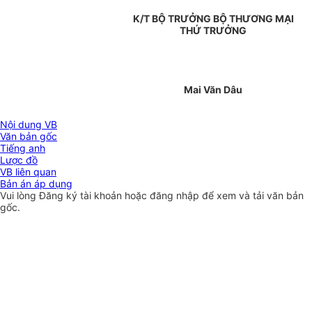
K/T BỘ TRƯỞNG BỘ THƯƠNG MẠI
THỨ TRƯỞNG
Mai Văn Dâu
Nội dung VB
Văn bản gốc
Tiếng anh
Lược đồ
VB liên quan
Bản án áp dụng
Vui lòng
Đăng ký
tài khoản hoặc
đăng nhập
để xem và tải văn bản
gốc.