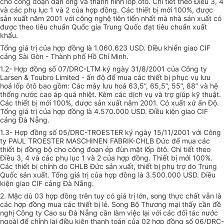
cho công đoạn dán ống và thành hình lốp ôtô. Chi tiết theo Điều 3, 4
và các phụ lục 1 và 2 của hợp đồng. Các thiết bị mới 100%, được
sản xuất năm 2001 với công nghệ tiên tiến nhất mà nhà sản xuất có
được theo tiêu chuẩn Quốc gia Trung Quốc đạt tiêu chuẩn xuất
khẩu.
Tổng giá trị của hợp đồng là 1.060.623 USD. Điều khiển giao CIF
cảng Sài Gòn - Thành phố Hồ Chí Minh.
1.2- Hợp đồng số 07/DRC-LTM ký ngày 31/8/2001 của Công ty
Larsen & Toubro Limited - ấn độ để mua các thiết bị phục vụ lưu
hoá lốp ôtô bao gồm: Các máy lưu hoá 63,5”, 65,5”, 55”, 88” và hệ
thống nước cao áp quá nhiệt. Kèm các dịch vụ và trợ giúp kỹ thuật.
Các thiết bị mới 100%, được sản xuất năm 2001. Có xuất xứ ấn Độ.
Tổng giá trị của hợp đồng là 4.570.000 USD. Điều kiện giao CIF
cảng Đà Nẵng.
1.3- Hợp đồng số 05/DRC-TROESTER ký ngày 15/11/2001 với Công
ty PAUL TROESTER MASCHINEN FABRIK-CHLB Đức để mua các
thiết bị đồng bộ cho công đoạn ép đùn mặt lốp ôtô. Chi tiết theo
Điều 3, 4 và các phụ lục 1 và 2 của hợp đồng. Thiết bị mới 100%.
Các thiết bị chính do CHLB Đức sản xuất, thiết bị phụ trợ do Trung
Quốc sản xuất. Tổng giá trị của hợp đồng là 3.500.000 USD. Điều
kiện giao CIF cảng Đà Nẵng.
2. Mặc dù 03 hợp đồng trên tuy có giá trị lớn, song thực chất vẫn là
các hợp đồng mua các thiết bị lẻ. Song Bộ Thương mại thấy cần đề
nghị Công ty Cao su Đà Nẵng cần làm việc lại với các đối tác nước
ngoài để chỉnh lại điều kiện thanh toán của 02 hợp đồng số 06/DRC-