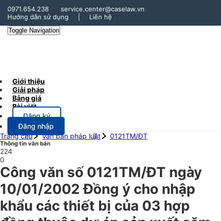
0971.654.238
service.center@caselaw.vn
Hướng dẫn sử dụng
|
Liên hệ
Toggle Navigation
Giới thiệu
Giải pháp
Bảng giá
Bài viết
Đăng ký
Đăng nhập
Trang chủ
Văn bản pháp luật
0121TM/ĐT
Thông tin văn bản
224
0
Công văn số 0121TM/ĐT ngày
10/01/2002 Đồng ý cho nhập
khẩu các thiết bị của 03 hợp