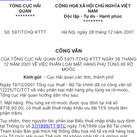
TỔNG CỤC HẢI
CỘNG HOÀ XÃ HỘI CHỦ NGHĨA VIỆT
QUAN
NAM
********
Độc lập - Tự do - Hạnh phúc
********
Số: 597/TCHQ-KTTT
Hà Nội, ngày 28 tháng 12 năm 2001
CÔNG VĂN
CỦA TỔNG CỤC HẢI QUAN SỐ 5971-TCHQ-KTTT NGÀY 28 THÁNG
12 NĂM 2001 VỀ VIỆC PHÂN LOẠI MẶT HÀNG PHỤ TÙNG XE RỜ
MOÓC
Kính gửi
: - Cục Hải quan các tỉnh, thành phố
Ngày 19/12/2001 Tổng cục thuế - Bộ Tài chính đã có công văn số
12225/TC/TCT về việc phân loại mặt hàng phụ tùng xe rờ-moóc,
Tổng cục Hải quan hướng dẫn như sau:
1. Mặt hàng: Phụ tùng xe rờ-moóc được quy định tại mã số
8716.90.00, có thuế suất thuế nhập khẩu ưu đãi 15% (mười lăm
phần trăm).
Tuy nhiên, theo nguyên tắc phân loại Biểu thuế nhập khẩu quy định
tại Thông tư số
37/1999/TT-BTC
ngày 7/4/1999 của Bộ Tài chính;
Tham khảo Bản giải thích Hệ thống điều hoà mô tả và mã hàng hoá
của Tổ chức Hải quan Thế giới, thì không phải tất cả những mặt