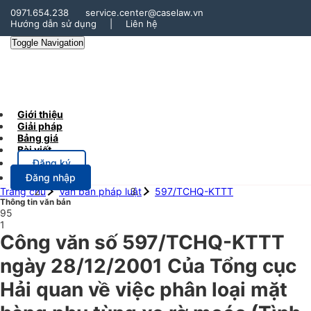
0971.654.238
service.center@caselaw.vn
Hướng dẫn sử dụng
|
Liên hệ
Toggle Navigation
Giới thiệu
Giải pháp
Bảng giá
Bài viết
Đăng ký
Đăng nhập
Trang chủ
Văn bản pháp luật
597/TCHQ-KTTT
Thông tin văn bản
95
1
Công văn số 597/TCHQ-KTTT
ngày 28/12/2001 Của Tổng cục
Hải quan về việc phân loại mặt