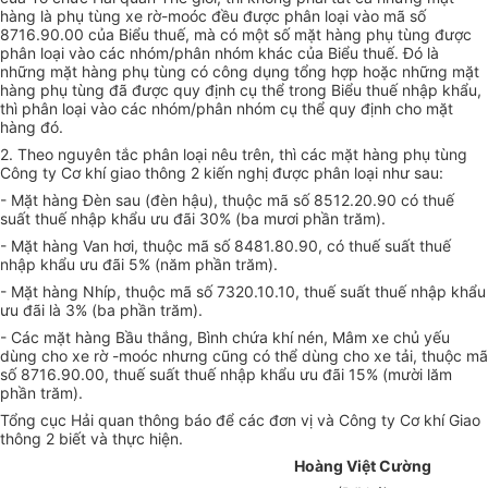
hàng là phụ tùng xe rờ-moóc đều được phân loại vào mã số
8716.90.00 của Biểu thuế, mà có một số mặt hàng phụ tùng được
phân loại vào các nhóm/phân nhóm khác của Biểu thuế. Đó là
những mặt hàng phụ tùng có công dụng tổng hợp hoặc những mặt
hàng phụ tùng đã được quy định cụ thể trong Biểu thuế nhập khẩu,
thì phân loại vào các nhóm/phân nhóm cụ thể quy định cho mặt
hàng đó.
2. Theo nguyên tắc phân loại nêu trên, thì các mặt hàng phụ tùng
Công ty Cơ khí giao thông 2 kiến nghị được phân loại như sau:
- Mặt hàng Đèn sau (đèn hậu), thuộc mã số 8512.20.90 có thuế
suất thuế nhập khẩu ưu đãi 30% (ba mươi phần trăm).
- Mặt hàng Van hơi, thuộc mã số 8481.80.90, có thuế suất thuế
nhập khẩu ưu đãi 5% (năm phần trăm).
- Mặt hàng Nhíp, thuộc mã số 7320.10.10, thuế suất thuế nhập khẩu
ưu đãi là 3% (ba phần trăm).
- Các mặt hàng Bầu thắng, Bình chứa khí nén, Mâm xe chủ yếu
dùng cho xe rờ -moóc nhưng cũng có thể dùng cho xe tải, thuộc mã
số 8716.90.00, thuế suất thuế nhập khẩu ưu đãi 15% (mười lăm
phần trăm).
Tổng cục Hải quan thông báo để các đơn vị và Công ty Cơ khí Giao
thông 2 biết và thực hiện.
Hoàng Việt Cường