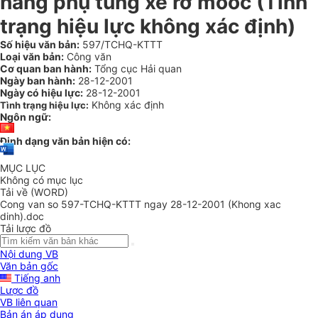
hàng phụ tùng xe rờ moóc (Tình
trạng hiệu lực không xác định)
Số hiệu văn bản:
597/TCHQ-KTTT
Loại văn bản:
Công văn
Cơ quan ban hành:
Tổng cục Hải quan
Ngày ban hành:
28-12-2001
Ngày có hiệu lực:
28-12-2001
Không xác định
Tình trạng hiệu lực:
Ngôn ngữ:
Định dạng văn bản hiện có:
MỤC LỤC
Không có mục lục
Tải về (WORD)
Cong van so 597-TCHQ-KTTT ngay 28-12-2001 (Khong xac
dinh).doc
Tải lược đồ
Nội dung VB
Văn bản gốc
Tiếng anh
Lược đồ
VB liên quan
Bản án áp dụng