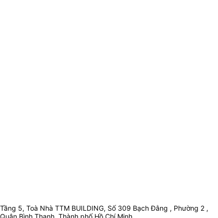
Tầng 5, Toà Nhà TTM BUILDING, Số 309 Bạch Đằng , Phường 2 ,
Quận Bình Thạnh, Thành phố Hồ Chí Minh