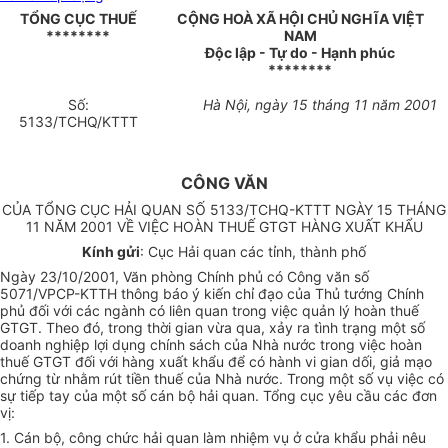
TỔNG CỤC THUẾ
CỘNG HOÀ XÃ HỘI CHỦ NGHĨA VIỆT
********
NAM
Độc lập - Tự do - Hạnh phúc
********
Số:
Hà Nội, ngày 15 tháng 11 năm 2001
5133/TCHQ/KTTT
CÔNG VĂN
CỦA TỔNG CỤC HẢI QUAN SỐ 5133/TCHQ-KTTT NGÀY 15 THÁNG
11 NĂM 2001 VỀ VIỆC HOÀN THUẾ GTGT HÀNG XUẤT KHẨU
Kính gửi
: Cục Hải quan các tỉnh, thành phố
Ngày 23/10/2001, Văn phòng Chính phủ có Công văn số
5071/VPCP-KTTH thông báo ý kiến chỉ đạo của Thủ tướng Chính
phủ đối với các ngành có liên quan trong việc quản lý hoàn thuế
GTGT. Theo đó, trong thời gian vừa qua, xảy ra tình trạng một số
doanh nghiệp lợi dụng chính sách của Nhà nước trong việc hoàn
thuế GTGT đối với hàng xuất khẩu để có hành vi gian dối, giả mạo
chứng từ nhằm rút tiền thuế của Nhà nước. Trong một số vụ việc có
sự tiếp tay của một số cán bộ hải quan. Tổng cục yêu cầu các đơn
vị:
1. Cán bộ, công chức hải quan làm nhiệm vụ ở cửa khẩu phải nêu