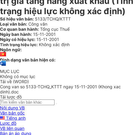
trị gia tăng hàng xuất khẩu (Tình
trạng hiệu lực không xác định)
Số hiệu văn bản:
5133/TCHQ/KTTT
Loại văn bản:
Công văn
Cơ quan ban hành:
Tổng cục Thuế
Ngày ban hành:
15-11-2001
Ngày có hiệu lực:
15-11-2001
Không xác định
Tình trạng hiệu lực:
Ngôn ngữ:
Định dạng văn bản hiện có:
MỤC LỤC
Không có mục lục
Tải về (WORD)
Cong van so 5133-TCHQ_KTTT ngay 15-11-2001 (Khong xac
dinh).doc
Tải lược đồ
Nội dung VB
Văn bản gốc
Tiếng anh
Lược đồ
VB liên quan
Bản án áp dụng