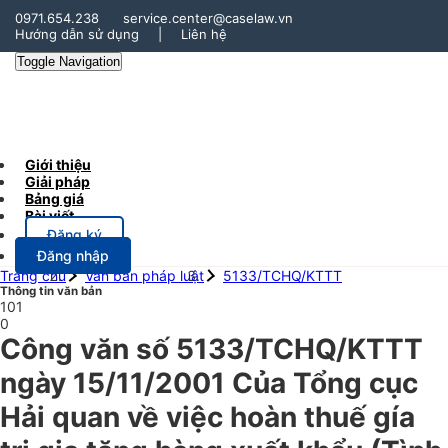
0971.654.238
service.center@caselaw.vn
Hướng dẫn sử dụng
|
Liên hệ
Toggle Navigation
Giới thiệu
Giải pháp
Bảng giá
Bài viết
Đăng ký
Đăng nhập
Trang chủ
Văn bản pháp luật
5133/TCHQ/KTTT
Thông tin văn bản
101
0
Công văn số 5133/TCHQ/KTTT
ngày 15/11/2001 Của Tổng cục
Hải quan về việc hoàn thuế gía