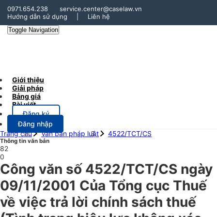
0971.654.238
service.center@caselaw.vn
Hướng dẫn sử dụng
|
Liên hệ
Toggle Navigation
Giới thiệu
Giải pháp
Bảng giá
Bài viết
Đăng ký
Đăng nhập
Trang chủ
Văn bản pháp luật
4522/TCT/CS
Thông tin văn bản
82
0
Công văn số 4522/TCT/CS ngày
09/11/2001 Của Tổng cục Thuế
về việc trả lời chính sách thuế