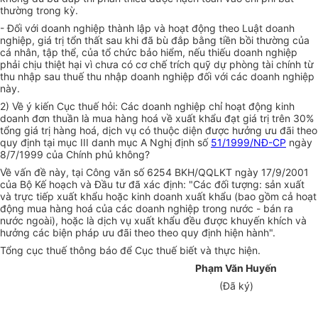
thường trong kỳ.
- Đối với doanh nghiệp thành lập và hoạt động theo Luật doanh
nghiệp, giá trị tổn thất sau khi đã bù đắp bằng tiền bồi thường của
cá nhân, tập thể, của tổ chức bảo hiểm, nếu thiếu doanh nghiệp
phải chịu thiệt hại vì chưa có cơ chế trích quỹ dự phòng tài chính từ
thu nhập sau thuế thu nhập doanh nghiệp đối với các doanh nghiệp
này.
2) Về ý kiến Cục thuế hỏi: Các doanh nghiệp chỉ hoạt động kinh
doanh đơn thuần là mua hàng hoá về xuất khẩu đạt giá trị trên 30%
tổng giá trị hàng hoá, dịch vụ có thuộc diện được hưởng ưu đãi theo
quy định tại mục III danh mục A Nghị định số
51/1999/NĐ-CP
ngày
8/7/1999 của Chính phủ không?
Về vấn đề này, tại Công văn số 6254 BKH/QQLKT ngày 17/9/2001
của Bộ Kế hoạch và Đầu tư đã xác định: "Các đối tượng: sản xuất
và trực tiếp xuất khẩu hoặc kinh doanh xuất khẩu (bao gồm cả hoạt
động mua hàng hoá của các doanh nghiệp trong nước - bán ra
nước ngoài), hoặc là dịch vụ xuất khẩu đều được khuyến khích và
hưởng các biện pháp ưu đãi theo theo quy định hiện hành".
Tổng cục thuế thông báo để Cục thuế biết và thực hiện.
Phạm Văn Huyến
(Đã ký)