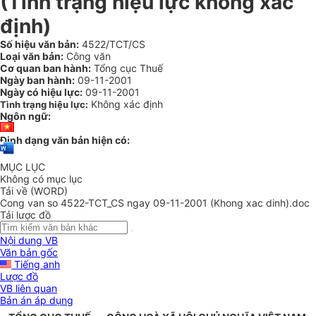
(Tình trạng hiệu lực không xác
định)
Số hiệu văn bản:
4522/TCT/CS
Loại văn bản:
Công văn
Cơ quan ban hành:
Tổng cục Thuế
Ngày ban hành:
09-11-2001
Ngày có hiệu lực:
09-11-2001
Không xác định
Tình trạng hiệu lực:
Ngôn ngữ:
Định dạng văn bản hiện có:
MỤC LỤC
Không có mục lục
Tải về (WORD)
Cong van so 4522-TCT_CS ngay 09-11-2001 (Khong xac dinh).doc
Tải lược đồ
Nội dung VB
Văn bản gốc
Tiếng anh
Lược đồ
VB liên quan
Bản án áp dụng