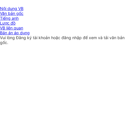
Nội dung VB
Văn bản gốc
Tiếng anh
Lược đồ
VB liên quan
Bản án áp dụng
Vui lòng
Đăng ký
tài khoản hoặc
đăng nhập
để xem và tải văn bản
gốc.