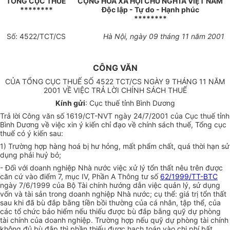
TỔNG CỤC THUẾ
CỘNG HOÀ XÃ HỘI CHỦ NGHĨA VIỆT NAM
********
Độc lập - Tự do - Hạnh phúc
********
Số: 4522/TCT/CS
Hà Nội, ngày 09 tháng 11 năm 2001
CÔNG VĂN
CỦA TỔNG CỤC THUẾ SỐ 4522 TCT/CS NGÀY 9 THÁNG 11 NĂM
2001 VỀ VIỆC TRẢ LỜI CHÍNH SÁCH THUẾ
Kính gửi
: Cục thuế tỉnh Bình Dương
Trả lời Công văn số 1619/CT-NVT ngày 24/7/2001 của Cục thuế tỉnh
Bình Dương về việc xin ý kiến chỉ đạo về chính sách thuế, Tổng cục
thuế có ý kiến sau:
1) Trường hợp hàng hoá bị hư hỏng, mất phẩm chất, quá thời hạn sử
dụng phải huỷ bỏ;
- Đối với doanh nghiệp Nhà nước việc xử lý tổn thất nêu trên được
căn cứ vào điểm 7, mục IV, Phần A Thông tư số
62/1999/TT-BTC
ngày 7/6/1999 của Bộ Tài chính hướng dẫn việc quản lý, sử dụng
vốn và tài sản trong doanh nghiệp Nhà nước; cụ thể: giá trị tổn thất
sau khi đã bù đắp bằng tiền bồi thường của cá nhân, tập thể, của
các tổ chức bảo hiểm nếu thiếu được bù đắp bằng quỹ dự phòng
tài chính của doanh nghiệp. Trường hợp nếu quỹ dự phòng tài chính
không đủ bù đắp thì phần thiếu được hạch toán vào chi phí bất