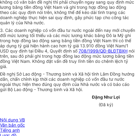
không có văn bản đề nghị thì phải chuyển ngay sang quy định mức
lương bằng tiền đồng Việt Nam và ghi trong hợp đồng lao động
theo các quy định nói trên, không thể để kéo dài tình trạng các
doanh nghiệp thực hiện sai quy định, gây phức tạp cho công tác
quản lý của Nhà nước.
3. Các doanh nghiệp có vốn đầu tư nước ngoài đến nay mới chuyển
đổi mức lương tối thiểu và các mức lương khác bằng Đô la Mỹ ghi
trong hợp đồng lao động sang bằng tiền đồng Việt Nam thì có thể
áp dụng tỷ giá hiện hành cao hơn tỷ giá 13.910 đồng Việt Nam/1
USD quy định tại Điều 4, Quyết định số
708/1999/QĐ-BLĐTBXH
nói
trên, sau đó phải ghi trong hợp đồng lao động mức lương bằng tiền
đồng Việt Nam. Không đặt vấn đề truy lĩnh tiền do chênh lệch tỷ
giá.
Đề nghị Sở Lao động - Thương binh và Xã hội tỉnh Lâm Đồng hướng
dẫn, chấn chỉnh kịp thời các doanh nghiệp có vốn đầu tư nước
ngoài thực hiện theo đúng quy định của Nhà nước và có báo cáo
gửi Bộ Lao động - Thương binh và Xã hội.
Đặng Như Lợi
(Đã ký)
Nội dung VB
Văn bản gốc
Tiếng anh
Lược đồ