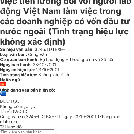
việc tiền lương đối với người lao
động Việt Nam làm việc trong
các doanh nghiệp có vốn đầu tư
nước ngoài (Tình trạng hiệu lực
không xác định)
Số hiệu văn bản:
3245/LĐTBXH-TL
Loại văn bản:
Công văn
Cơ quan ban hành:
Bộ Lao động – Thương binh và Xã hội
Ngày ban hành:
23-10-2001
Ngày có hiệu lực:
23-10-2001
Không xác định
Tình trạng hiệu lực:
Ngôn ngữ:
Định dạng văn bản hiện có:
MỤC LỤC
Không có mục lục
Tải về (WORD)
Cong van so 3245-LDTBXH-TL ngay 23-10-2001 (Khong xac
dinh).doc
Tải lược đồ