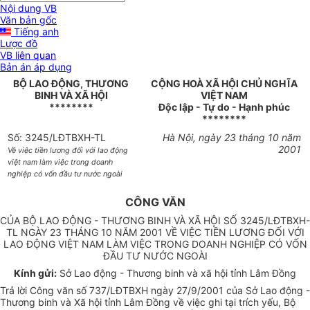
Nội dung VB
Văn bản gốc
Tiếng anh
Lược đồ
VB liên quan
Bản án áp dụng
BỘ LAO ĐỘNG, THƯƠNG
CỘNG HOÀ XÃ HỘI CHỦ NGHĨA
BINH VÀ XÃ HỘI
VIỆT NAM
********
Độc lập - Tự do - Hạnh phúc
********
Số: 3245/LĐTBXH-TL
Hà Nội, ngày 23 tháng 10 năm
2001
Về việc tiền lương đối với lao động
việt nam làm việc trong doanh
nghiệp có vốn đầu tư nước ngoài
CÔNG VĂN
CỦA BỘ LAO ĐỘNG - THƯƠNG BINH VÀ XÃ HỘI SỐ 3245/LĐTBXH-
TL NGÀY 23 THÁNG 10 NĂM 2001 VỀ VIỆC TIỀN LƯƠNG ĐỐI VỚI
LAO ĐỘNG VIỆT NAM LÀM VIỆC TRONG DOANH NGHIỆP CÓ VỐN
ĐẦU TƯ NƯỚC NGOÀI
Kính gửi:
Sở Lao động - Thương binh và xã hội tỉnh Lâm Đồng
Trả lời Công văn số 737/LĐTBXH ngày 27/9/2001 của Sở Lao động -
Thương binh và Xã hội tỉnh Lâm Đồng về việc ghi tại trích yếu, Bộ