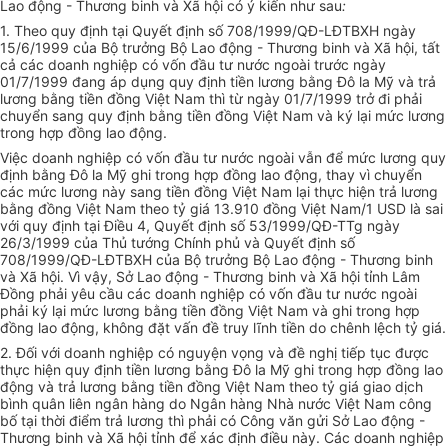
Lao động - Thương binh và Xã hội có ý kiến như sau
:
1. Theo quy định tại Quyết định số 708/1999/QĐ-LĐTBXH ngày
15/6/1999 của Bộ trưởng Bộ Lao động - Thương binh và Xã hội, tất
cả các doanh nghiệp có vốn đầu tư nước ngoài trước ngày
01/7/1999 đang áp dụng quy định tiền lương bằng Đô la Mỹ và trả
lương bằng tiền đồng Việt Nam thì từ ngày 01/7/1999 trở đi phải
chuyển sang quy định bằng tiền đồng Việt Nam và ký lại mức lương
trong hợp đồng lao động.
Việc doanh nghiệp có vốn đầu tư nước ngoài vẫn để mức lương quy
định bằng Đô la Mỹ ghi trong hợp đồng lao động, thay vì chuyển
các mức lương này sang tiền đồng Việt Nam lại thực hiện trả lương
bằng đồng Việt Nam theo tỷ giá 13.910 đồng Việt Nam/1 USD là sai
với quy định tại Điều 4, Quyết định số 53/1999/QĐ-TTg ngày
26/3/1999 của Thủ tướng Chính phủ và Quyết định số
708/1999/QĐ-LĐTBXH của Bộ trưởng Bộ Lao động - Thương binh
và Xã hội. Vì vậy, Sở Lao động - Thương binh và Xã hội tỉnh Lâm
Đồng phải yêu cầu các doanh nghiệp có vốn đầu tư nước ngoài
phải ký lại mức lương bằng tiền đồng Việt Nam và ghi trong hợp
đồng lao động, không đặt vấn đề truy lĩnh tiền do chênh lệch tỷ giá.
2. Đối với doanh nghiệp có nguyện vọng và đề nghị tiếp tục được
thực hiện quy định tiền lương bằng Đô la Mỹ ghi trong hợp đồng lao
động và trả lương bằng tiền đồng Việt Nam theo tỷ giá giao dịch
bình quân liên ngân hàng do Ngân hàng Nhà nước Việt Nam công
bố tại thời điểm trả lương thì phải có Công văn gửi Sở Lao động -
Thương binh và Xã hội tỉnh để xác định điều này. Các doanh nghiệp