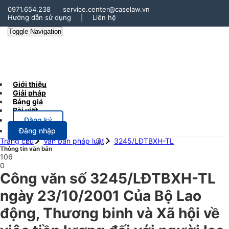
0971.654.238
service.center@caselaw.vn
Hướng dẫn sử dụng
|
Liên hệ
Toggle Navigation
Giới thiệu
Giải pháp
Bảng giá
Bài viết
Đăng ký
Đăng nhập
Trang chủ
Văn bản pháp luật
3245/LĐTBXH-TL
Thông tin văn bản
106
0
Công văn số 3245/LĐTBXH-TL
ngày 23/10/2001 Của Bộ Lao
động, Thương binh và Xã hội về