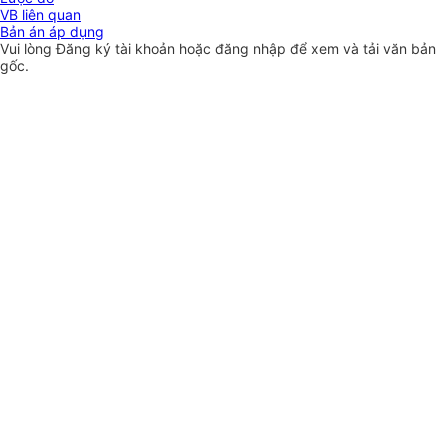
VB liên quan
Bản án áp dụng
Vui lòng
Đăng ký
tài khoản hoặc
đăng nhập
để xem và tải văn bản
gốc.