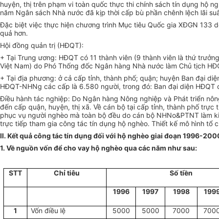
huyện, thị trên phạm vi toàn quốc thực thi chính sách tín dụng hộ 
năm Ngân sách Nhà nước đã kịp thời cấp bù phần chênh lệch lãi su
Đặc biệt việc thực hiện chương trình Mục tiêu Quốc gia XĐGN 133 
quả hơn.
Hội đồng quản trị (HĐQT):
+ Tại Trung ương: HĐQT có 11 thành viên (9 thành viên là thứ trưở
Việt Nam) do Phó Thống đốc Ngân hàng Nhà nước làm Chủ tịch HĐ
+ Tại địa phương: ở cả cấp tỉnh, thành phố; quận; huyện Ban đại d
HĐQT-NHNg các cấp là 6.580 người, trong đó: Ban đại diện HĐQT cấp
Điều hành tác nghiệp: Do Ngân hàng Nông nghiệp và Phát triển n
đến cấp quận, huyện, thị xã. Về cán bộ tại cấp tỉnh, thành phố trực
phục vụ người nghèo mà toàn bộ đều do cán bộ NHNo&PTNT làm kiêm
trực tiếp tham gia công tác tín dụng hộ nghèo. Thiết kế mô hình tổ c
II. Kết quả công tác tín dụng đối với hộ nghèo giai đoạn 1996-200
1. Về nguồn vốn để cho vay hộ nghèo qua các năm như sau:
STT
Chỉ tiêu
Số tiền
1996
1997
1998
199
1
Vốn điều lệ
5000
5000
7000
700