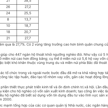
21
38,5
26
27,2
24
25,5
8
13,7
10
18,7
18
20,7
21
27,7
năm qua là 27,7%. Có 2 vùng tăng trưởng cao hơn bình quân chung
iúp cho 447 ngàn hộ thoát khỏi ngưỡng nghèo đói. Như vậy cứ 5 h
ở miền núi cao hơn đồng bằng; cụ thể ở miền núi cứ 5,6 hộ vay vốn 
ặc biệt khó khăn thuộc vùng trung du và miền núi phía Bắc đã tho
c tổ chức trong và ngoài nước bước đầu đã mở ra khả năng hợp tác 
 công tác tập huấn, đào tạo tổ nhóm vay vốn, gắn các hoạt động l
ần thiết thực phát triển kinh tế và ổn định chính trị xã hội. Lần đầu
iều kiện cho hộ nghèo có vốn sản xuất kinh doanh; tạo công ăn việc 
ều hộ nghèo đã biết sử dụng vốn tín dụng đầu tư vào lĩnh vực sản 
ăm 2000.
ức mạnh tổng hợp của các cơ quan quản lý Nhà nước, các ngân hàng,