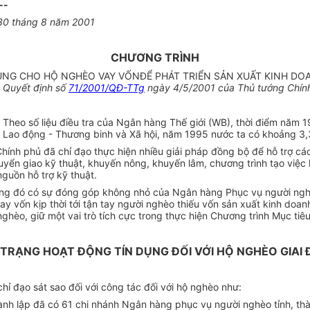
--
30 tháng 8 năm 2001
CHƯƠNG TRÌNH
ỤNG CHO HỘ NGHÈO VAY VỐNĐỂ PHÁT TRIỂN SẢN XUẤT KINH DOA
 Quyết định số
71/2001/QĐ-TTg
ngày 4/5/2001 của Thủ tướng Chín
 Theo số liệu điều tra của Ngân hàng Thế giới (WB), thời điểm năm
 Lao động - Thương binh và Xã hội, năm 1995 nước ta có khoảng 3,3
ính phủ đã chỉ đạo thực hiện nhiều giải pháp đồng bộ để hỗ trợ cá
huyển giao kỹ thuật, khuyến nông, khuyến lâm, chương trình tạo việc
nguồn hỗ trợ kỹ thuật.
rong đó có sự đóng góp không nhỏ của Ngân hàng Phục vụ người ng
vay vốn kịp thời tới tận tay người nghèo thiếu vốn sản xuất kinh do
nghèo, giữ một vai trò tích cực trong thực hiện Chương trình Mục ti
TRẠNG HOẠT ĐỘNG TÍN DỤNG ĐỐI VỚI HỘ NGHÈO GIAI
 đạo sát sao đối với công tác đối với hộ nghèo như:
thành lập đã có 61 chi nhánh Ngân hàng phục vụ người nghèo tỉnh, 