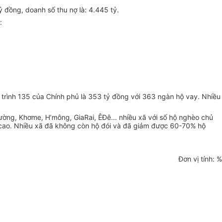
 đồng, doanh số thu nợ là: 4.445 tỷ.
:
 trình 135 của Chính phủ là 353 tỷ đồng với 363 ngàn hộ vay. Nhiều
.
ường, Khơme, H’mông, GiaRai, ÊĐê... nhiều xã với số hộ nghèo chủ
ãi cao. Nhiều xã đã không còn hộ đói và đã giảm được 60-70% hộ
Đơn vị tính: %