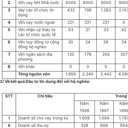
2
Vốn vay NH Nhà nước
6000
6000
9000
900
3
Vay các tổ chức tín
432
796
1.283
2.10
dụng
4
Vốn vay nước ngoài
221
221
221
0
5
Vốn nhận uỷ thác từ
63
21
33
42
các tổ chức quốc tế
6
Vốn huy động từ cộng
20
24
29
34
đồng hộ nghèo
7
Vốn ngân sách địa
120
178
256
307
phương
8
Vốn khác
0
0
0
0
Tổng nguồn vốn
1.956
2.340
3.442
4.08
2/ Về kết quả Đầu tư tín dụng đối với hộ nghèo:
STT
Chỉ tiêu
Trong
Năm
Năm
Nă
1996
1997
199
I
Doanh số cho vay trong kỳ
1.608
1.094
1.79
II
Doanh số thu nợ
328
606
954