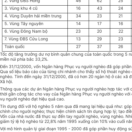
2. Vùng ĐBS Hồng
46
62
25
3. Vùng khu 4 cũ
16
43
24
4. Vùng Duyên hải miền trung
34
23
21
5. Vùng Tây nguyên
14
17
16
6. Vùng Đông Nam bộ
23
20
22
7. Vùng ĐBS Cửu Long
13
29
23
Toàn quốc
27
37
26
Tốc độ tăng trưởng dư nợ bình quân chung của toàn quốc trong 5 
miền núi phía bắc 33,2%.
Đến 31/12/2000, vốn Ngân hàng Phục vụ người nghèo đã góp phần g
Qua số liệu báo cáo của từng chi nhánh cho thấy số hộ thoát nghèo 
nghèo. Tính đến ngày 31/12/2000, đã có hơn 20 ngàn hộ ở các xã đ
Xã hội.
Thông qua các dự án Ngân hàng Phục vụ người nghèo hợp tác với cá
thời gần công tác cho vay của Ngân hàng Phục vụ người nghèo với
vụ người nghèo đạt hiệu quả cao.
Tín dụng đối với hộ nghèo 5 năm qua đã mang lại hiệu quả như: góp ph
chính cho người nghèo; thực hiện chính sách tín dụng hợp lý; tạo đ
Vốn của nhà nước đã thực sự đến tay người nghèo, vùng nghèo. Nhi
giảm tỷ lệ hộ nghèo từ 22,8% năm 1995 xuống còn 10% vào cuối n
Với mô hình quản lý giai đoạn 1995 - 2000 đã góp phần huy động s