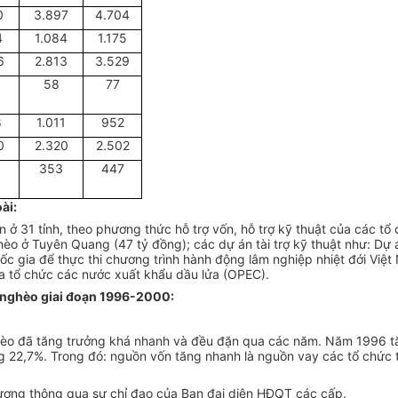
0
3.897
4.704
4
1.084
1.175
6
2.813
3.529
58
77
8
1.011
952
0
2.320
2.502
353
447
ài:
ở 31 tỉnh, theo phương thức hỗ trợ vốn, hỗ trợ kỹ thuật của các tổ
hèo ở Tuyên Quang (47 tỷ đồng); các dự án tài trợ kỹ thuật như: Dự
gia để thực thi chương trình hành động lâm nghiệp nhiệt đới Việt 
a tổ chức các nước xuất khẩu dầu lửa (OPEC).
m nghèo giai đoạn 1996-2000:
o đã tăng trưởng khá nhanh và đều đặn qua các năm. Năm 1996 tă
22,7%. Trong đó: nguồn vốn tăng nhanh là nguồn vay các tổ chức t
ương thông qua sự chỉ đạo của Ban đại diện HĐQT các cấp.