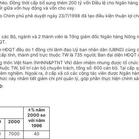
nghèo. Đồng thời cấp bổ sung thêm 200 tỷ vốn Điều lệ cho Ngân hàng
ất giữa vốn huy động và vốn cho vay.
do Chính phủ phê duyệt ngày 23/7/1998 đã tạo điều kiện thuận lợi
ng các Bộ, ngành và 2 thành viên là Tổng giám đốc Ngân hàng Nông 
QT.
iện HĐQT đều do 1 đồng chí lãnh đạo Uỷ ban nhân dân (UBND) cùng c
 tỉnh, thành phố trực thuộc TW là 735 người; Ban đại diện HĐQT cấp
ông thôn Việt Nam (NHNN&PTNT VN) đảm nhiệm nhưng được tổ chức m
 thuộc TW, bố trí cán bộ chuyên trách, tổng số: 600 cán bộ. Tại cấp
 nghiệm. Ngoài ra, ở cấp xã có các cộng tác viên được Ngân hàng 
hức này nhằm tiết giảm chi phí quản lý, góp phần thực hiện chính sác
0:
±% năm
2000 so
với năm
9
2000
1996
0
7000
40