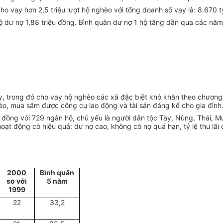
vay hơn 2,5 triệu lượt hộ nghèo với tổng doanh số vay là: 8.670 tỷ
ộ dư nợ 1,88 triệu đồng. Bình quân dư nợ 1 hộ tăng dần qua các năm
y, trong đó cho vay hộ nghèo các xã đặc biệt khó khăn theo chương
ghèo, mua sắm được công cụ lao động và tài sản đáng kể cho gia đình
ỷ đồng với 729 ngàn hộ, chủ yếu là người dân tộc Tày, Nùng, Thái, M
 hoạt động có hiệu quả: dư nợ cao, không có nợ quá hạn, tỷ lệ thu l
2000
Bình quân
so với
5 năm
1999
22
33,2