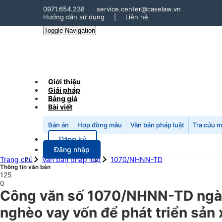
0971.654.238
service.center@caselaw.vn
Hướng dẫn sử dụng
|
Liên hệ
Toggle Navigation
Giới thiệu
Giải pháp
Bảng giá
Bài viết
Bản án
Hợp đồng mẫu
Văn bản pháp luật
Tra cứu 
Đăng ký
Đăng nhập
Trang chủ
Văn bản pháp luật
1070/NHNN-TD
Thông tin văn bản
125
0
Công văn số 1070/NHNN-TD ngày 
nghèo vay vốn để phát triển sả