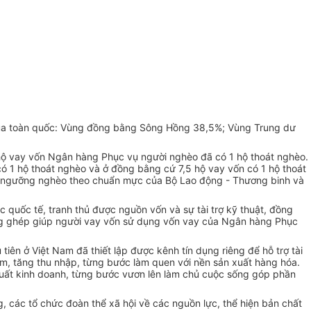
 của toàn quốc: Vùng đồng bằng Sông Hồng 38,5%; Vùng Trung dư
ộ vay vốn Ngân hàng Phục vụ người nghèo đã có 1 hộ thoát nghèo.
có 1 hộ thoát nghèo và ở đồng bằng cứ 7,5 hộ vay vốn có 1 hộ thoát
át ngưỡng nghèo theo chuẩn mực của Bộ Lao động - Thương binh và
quốc tế, tranh thủ được nguồn vốn và sự tài trợ kỹ thuật, đồng
ồng ghép giúp người vay vốn sử dụng vốn vay của Ngân hàng Phục
 tiên ở Việt Nam đã thiết lập được kênh tín dụng riêng để hỗ trợ tài
làm, tăng thu nhập, từng bước làm quen với nền sản xuất hàng hóa.
xuất kinh doanh, từng bước vươn lên làm chủ cuộc sống góp phần
 các tổ chức đoàn thể xã hội về các nguồn lực, thể hiện bản chất