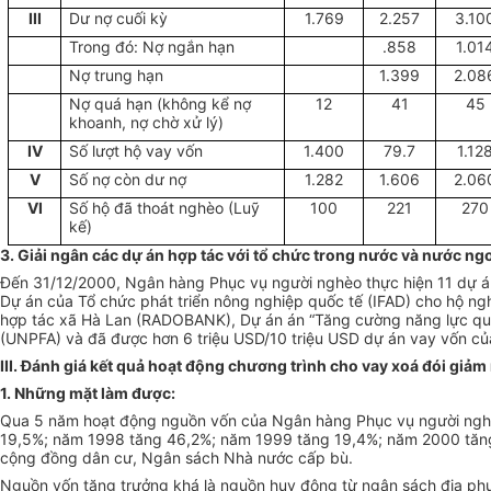
III
Dư nợ cuối kỳ
1.769
2.257
3.10
Trong đó: Nợ ngắn hạn
.858
1.01
Nợ trung hạn
1.399
2.08
Nợ quá hạn (không kể nợ
12
41
45
khoanh, nợ chờ xử lý)
IV
Số lượt hộ vay vốn
1.400
79.7
1.12
V
Số nợ còn dư nợ
1.282
1.606
2.06
VI
Số hộ đã thoát nghèo (Luỹ
100
221
270
kế)
3. Giải ngân các dự án hợp tác với tổ chức trong nước và nước ngo
Đến 31/12/2000, Ngân hàng Phục vụ người nghèo thực hiện 11 dự án 
Dự án của Tổ chức phát triển nông nghiệp quốc tế (IFAD) cho hộ ng
hợp tác xã Hà Lan (RADOBANK), Dự án án “Tăng cường năng lực quốc 
(UNPFA) và đã được hơn 6 triệu USD/10 triệu USD dự án vay vốn củ
III. Đánh giá kết quả hoạt động chương trình cho vay xoá đói giả
1. Những mặt làm được:
Qua 5 năm hoạt động nguồn vốn của Ngân hàng Phục vụ người nghè
19,5%; năm 1998 tăng 46,2%; năm 1999 tăng 19,4%; năm 2000 tăng 
cộng đồng dân cư, Ngân sách Nhà nước cấp bù.
Nguồn vốn tăng trưởng khá là nguồn huy động từ ngân sách địa ph