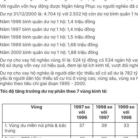
Với nguồn vốn huy động được Ngân hàng Phục vụ người nghèo đã cho 
Dư nợ 31/12/2000 là: 4.704 tỷ với 2.502 hộ còn dư nợ bình quân 1 h
Năm 1996 bình quân dư nợ 1 hộ: 1,4 triệu đồng
Năm 1997 bình quân dư nợ 1 hộ: 1,4 triệu đồng
Năm 1998 bình quân dư nợ 1 hộ: 1,5 triệu đồng
Năm 1999 bình quân dư nợ 1 hộ: 1,68 triệu đồng
Năm 2000 bình quân dư nợ 1 hộ: 1,88 triệu đồng
Dư nợ cho vay hộ nghèo vùng III là: 524 tỷ đồng có 534 ngàn hộ va
hộ sử dụng vốn vay có hiệu quả, đem lại lợi ích kinh tế, vượt đói n
Dư nợ cho vay hộ nghèo là người dân tộc thiểu số có số dư là 782 t
yếu là người dân tộc thiểu số cư trú ở vùng cao, vùng sâu, vùng xa
nghèo theo tiêu chí giai đoạn 1995 - 2000.
Tốc độ tăng trưởng dư nợ phân theo 7 vùng kinh tế:
Vùng
1997 so
1998 so
1999 so
với
với
với
1996
1997
1998
1. Vùng du miền núi phía & bắc
37
39
33
trung