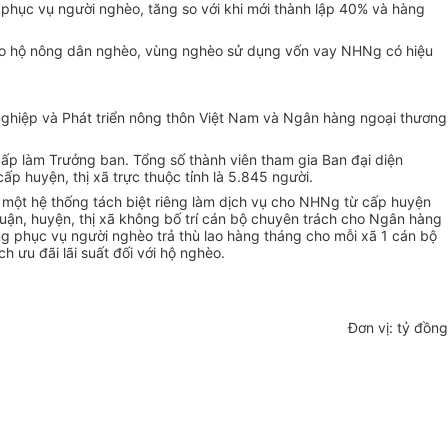
 phục vụ người nghèo, tăng so với khi mới thành lập 40% và hàng
 cho hộ nông dân nghèo, vùng nghèo sử dụng vốn vay NHNg có hiệu
nghiệp và Phát triển nông thôn Việt Nam và Ngân hàng ngoại thương
ấp làm Trưởng ban. Tổng số thành viên tham gia Ban đại diện
 huyện, thị xã trực thuộc tỉnh là 5.845 người.
ột hệ thống tách biệt riêng làm dịch vụ cho NHNg từ cấp huyện
 quận, huyện, thị xã không bố trí cán bộ chuyên trách cho Ngân hàng
phục vụ người nghèo trả thù lao hàng tháng cho mỗi xã 1 cán bộ
h ưu đãi lãi suất đối với hộ nghèo.
Đơn vị: tỷ đồng