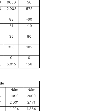
0
9000
50
3
2.902
572
88
-60
51
-19
36
80
338
182
0
0
6
5.015
156
 đó
m
Năm
Năm
8
1999
2000
7
2.001
2.171
1.204
1.364