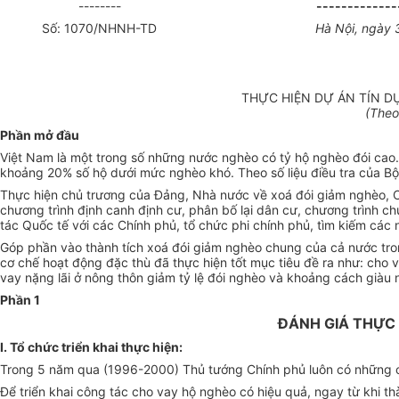
--------
-------------
Số: 1070/NHNH-TD
Hà Nội, ngày 
THỰC HIỆN DỰ ÁN TÍN D
(Theo
Phần mở đầu
Việt Nam là một trong số những nước nghèo có tỷ hộ nghèo đói cao.
khoảng 20% số hộ dưới mức nghèo khó. Theo số liệu điều tra của Bộ
Thực hiện chủ trương của Đảng, Nhà nước về xoá đói giảm nghèo, Ch
chương trình định canh định cư, phân bố lại dân cư, chương trình c
tác Quốc tế với các Chính phủ, tổ chức phi chính phủ, tìm kiếm các 
Góp phần vào thành tích xoá đói giảm nghèo chung của cả nước t
cơ chế hoạt động đặc thù đã thực hiện tốt mục tiêu đề ra như: cho 
vay nặng lãi ở nông thôn giảm tỷ lệ đói nghèo và khoảng cách giàu 
Phần 1
ĐÁNH GIÁ THỰC 
I. Tổ chức triển khai thực hiện:
Trong 5 năm qua (1996-2000) Thủ tướng Chính phủ luôn có những chỉ
Để triển khai công tác cho vay hộ nghèo có hiệu quả, ngay từ khi 