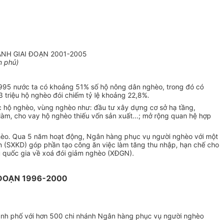
NH GIAI ĐOẠN 2001-2005
h phủ)
 1995 nước ta có khoảng 51% số hộ nông dân nghèo, trong đó có
 triệu hộ nghèo đói chiếm tỷ lệ khoảng 22,8%.
c hộ nghèo, vùng nghèo như: đầu tư xây dựng cơ sở hạ tầng,
 làm, cho vay hộ nghèo thiếu vốn sản xuất...; mở rộng quan hệ hợp
hèo. Qua 5 năm hoạt động, Ngân hàng phục vụ người nghèo với một
anh (SXKD) góp phần tạo công ăn việc làm tăng thu nhập, hạn chế cho
êu quốc gia về xoá đói giảm nghèo (XĐGN).
 ĐOẠN 1996-2000
thành phố với hơn 500 chi nhánh Ngân hàng phục vụ người nghèo