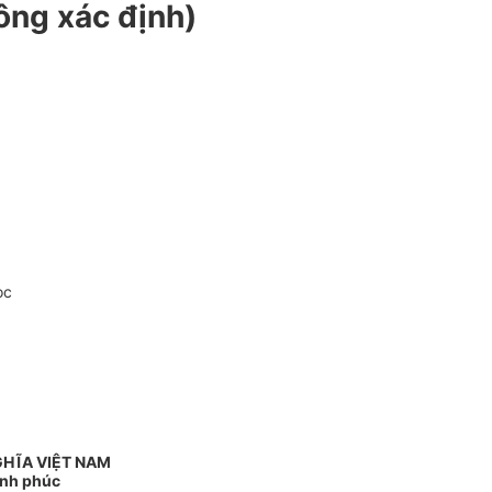
ông xác định)
oc
GHĨA VIỆT NAM
ạnh phúc