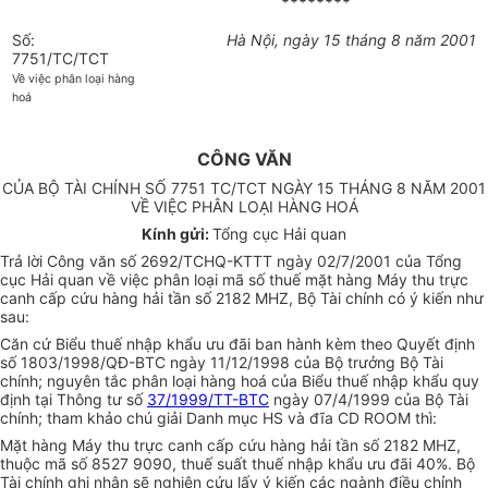
********
Số:
Hà Nội, ngày 15 tháng 8 năm 2001
7751/TC/TCT
Về việc phân loại hàng
hoá
CÔNG VĂN
CỦA BỘ TÀI CHÍNH SỐ 7751 TC/TCT NGÀY 15 THÁNG 8 NĂM 2001
VỀ VIỆC PHÂN LOẠI HÀNG HOÁ
Kính gửi:
Tổng cục Hải quan
Trả lời Công văn số 2692/TCHQ-KTTT ngày 02/7/2001 của Tổng
cục Hải quan về việc phân loại mã số thuế mặt hàng Máy thu trực
canh cấp cứu hàng hải tần số 2182 MHZ, Bộ Tài chính có ý kiến như
sau:
Căn cứ Biểu thuế nhập khẩu ưu đãi ban hành kèm theo Quyết định
số 1803/1998/QĐ-BTC ngày 11/12/1998 của Bộ trưởng Bộ Tài
chính; nguyên tắc phân loại hàng hoá của Biểu thuế nhập khẩu quy
định tại Thông tư số
37/1999/TT-BTC
ngày 07/4/1999 của Bộ Tài
chính; tham khảo chú giải Danh mục HS và đĩa CD ROOM thì:
Mặt hàng Máy thu trực canh cấp cứu hàng hải tần số 2182 MHZ,
thuộc mã số 8527 9090, thuế suất thuế nhập khẩu ưu đãi 40%. Bộ
Tài chính ghi nhận sẽ nghiên cứu lấy ý kiến các ngành điều chỉnh