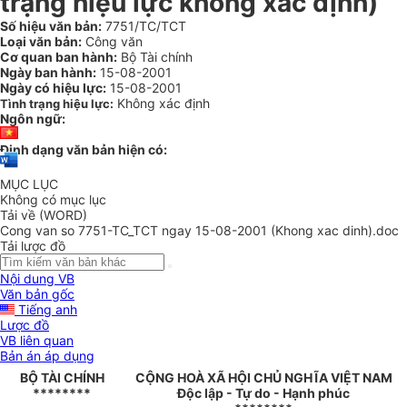
trạng hiệu lực không xác định)
Số hiệu văn bản:
7751/TC/TCT
Loại văn bản:
Công văn
Cơ quan ban hành:
Bộ Tài chính
Ngày ban hành:
15-08-2001
Ngày có hiệu lực:
15-08-2001
Không xác định
Tình trạng hiệu lực:
Ngôn ngữ:
Định dạng văn bản hiện có:
MỤC LỤC
Không có mục lục
Tải về (WORD)
Cong van so 7751-TC_TCT ngay 15-08-2001 (Khong xac dinh).doc
Tải lược đồ
Nội dung VB
Văn bản gốc
Tiếng anh
Lược đồ
VB liên quan
Bản án áp dụng
BỘ TÀI CHÍNH
CỘNG HOÀ XÃ HỘI CHỦ NGHĨA VIỆT NAM
********
Độc lập - Tự do - Hạnh phúc