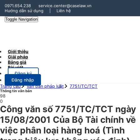
0971.654.238
service.center@caselaw.vn
Hướng dẫn sử dụng
|
Liên hệ
Toggle Navigation
Giới thiệu
Giải pháp
Bảng giá
Bài viết
Đăng ký
Đăng nhập
Trang chủ
Văn bản pháp luật
7751/TC/TCT
Thông tin văn bản
98
0
Công văn số 7751/TC/TCT ngày
15/08/2001 Của Bộ Tài chính về
việc phân loại hàng hoá (Tình