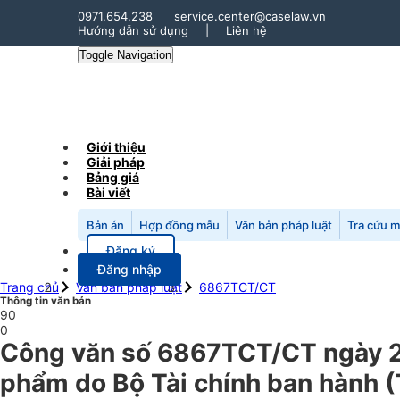
0971.654.238
service.center@caselaw.vn
Hướng dẫn sử dụng
|
Liên hệ
Toggle Navigation
Giới thiệu
Giải pháp
Bảng giá
Bài viết
Bản án
Hợp đồng mẫu
Văn bản pháp luật
Tra cứu 
Đăng ký
Đăng nhập
Trang chủ
Văn bản pháp luật
6867TCT/CT
Thông tin văn bản
90
0
Công văn số 6867TCT/CT ngày 24
phẩm do Bộ Tài chính ban hành (