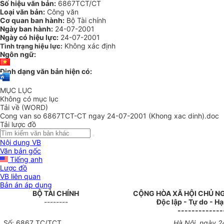
Số hiệu văn bản:
6867TCT/CT
Loại văn bản:
Công văn
Cơ quan ban hành:
Bộ Tài chính
Ngày ban hành:
24-07-2001
Ngày có hiệu lực:
24-07-2001
Không xác định
Tình trạng hiệu lực:
Ngôn ngữ:
Định dạng văn bản hiện có:
MỤC LỤC
Không có mục lục
Tải về (WORD)
Cong van so 6867TCT-CT ngay 24-07-2001 (Khong xac dinh).doc
Tải lược đồ
Nội dung VB
Văn bản gốc
Tiếng anh
Lược đồ
VB liên quan
Bản án áp dụng
BỘ TÀI CHÍNH
CỘNG HÒA XÃ HỘI CHỦ N
--------
Độc lập - Tự do - H
-------------
Số: 6867 TC/TCT
Hà Nội, ngày 2