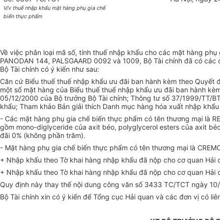
V/v thuế nhập khẩu mặt hàng phụ gia chế
biến thực phẩm
Về việc phân loại mã số, tính thuế nhập khẩu cho các mặt hàn
PANODAN 144, PALSGAARD 0092 và 1009, Bộ Tài chính đã có các 
Bộ Tài chính có ý kiến như sau:
Căn cứ Biểu thuế thuế nhập khẩu ưu đãi ban hành kèm theo Quyết đ
một số mặt hàng của Biểu thuế thuế nhập khẩu ưu đãi ban hành kè
05/12/2000 của Bộ trưởng Bộ Tài chính; Thông tư số 37/1999/TT/BT
khẩu; Tham khảo Bản giải thích Danh mục hàng hóa xuất nhập khẩu củ
- Các mặt hàng phụ gia chế biến thực phẩm có tên thương mạ
gồm mono-diglyceride của axit béo, polyglycerol esters của axit 
đãi 0% (không phần trăm).
- Mặt hàng phụ gia chế biến thực phẩm có tên thương mại là CREM
+ Nhập khẩu theo Tờ khai hàng nhập khẩu đã nộp cho cơ quan Hải q
+ Nhập khẩu theo Tờ khai hàng nhập khẩu đã nộp cho cơ quan Hải q
Quy định này thay thế nội dung công văn số 3433 TC/TCT ngày 10/8
Bộ Tài chính xin có ý kiến để Tổng cục Hải quan và các đơn vị có liê