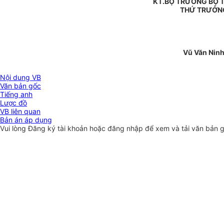
KT.BỘ TRƯỞNG BỘ T
THỨ TRƯỞN
Vũ Văn Nin
Nội dung VB
Văn bản gốc
Tiếng anh
Lược đồ
VB liên quan
Bản án áp dụng
Vui lòng
Đăng ký
tài khoản hoặc
đăng nhập
để xem và tải văn bản 