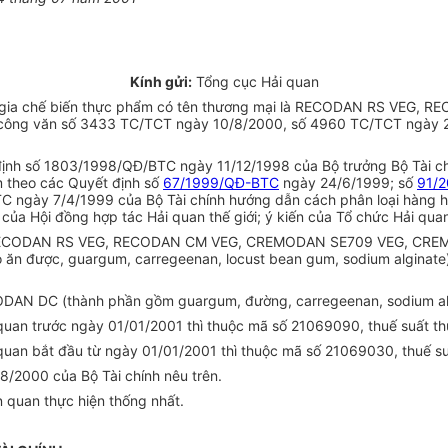
Kính gửi:
Tổng cục Hải quan
g phụ gia chế biến thực phẩm có tên thương mại là RECODAN RS 
công văn số 3433 TC/TCT ngày 10/8/2000, số 4960 TC/TCT ngày 2
ịnh số 1803/1998/QĐ/BTC ngày 11/12/1998 của Bộ trưởng Bộ Tài chí
m theo các Quyết định số
67/1999/QĐ-BTC
ngày 24/6/1999; số
91/
C ngày 7/4/1999 của Bộ Tài chính hướng dẫn cách phân loại hàng h
a Hội đồng hợp tác Hải quan thế giới; ý kiến của Tổ chức Hải quan t
i là RECODAN RS VEG, RECODAN CM VEG, CREMODAN SE709 VEG, CR
béo ăn được, guargum, carregeenan, locust bean gum, sodium algina
ODAN DC (thành phần gồm guargum, đường, carregeenan, sodium alg
uan trước ngày 01/01/2001 thì thuộc mã số 21069090, thuế suất th
uan bắt đầu từ ngày 01/01/2001 thì thuộc mã số 21069030, thuế su
/2000 của Bộ Tài chính nêu trên.
n quan thực hiện thống nhất.