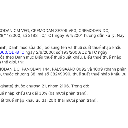
VEG, RECODAN CM VEG, CREMODAN SE709 VEG, CREMODAN DC,
8/11/2000, số 3183 TC/TCT ngày 9/4/2001 hướng dẫn xử lý. Nay
nh; Danh mục sửa đổi, bổ sung tên và thuế suất thuế nhập khẩu
2000/QĐ-BTC
ngày 2/6/2000; số 193/2000/QĐ/BTC ngày
óa theo Danh mục Biểu thuế thuế xuất khẩu, Biểu thuế thuế nhập
hế giới, thì:
EMODAN DC, PANODAN 144, PALSGAARD 0092 và 1009 (thành phần
te), thuộc chương 38, mã số 38249090, thuế suất thuế nhập khẩu ưu
inate) thuộc chương 21, nhóm 2106. Trong đó:
uế nhập khẩu ưu đãi 30% (ba mươi phần trăm).
ất thuế nhập khẩu ưu đãi 20% (hai mươi phần trăm).