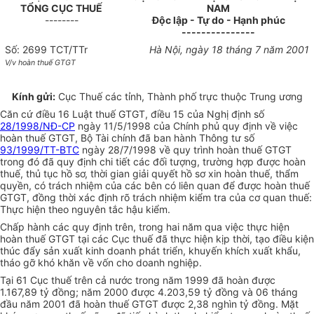
TỔNG CỤC THUẾ
NAM
--------
Độc lập - Tự do - Hạnh phúc
---------------
Số: 2699 TCT/TTr
Hà Nội, ngày 18 tháng 7 năm 2001
V/v hoàn thuế GTGT
Kính gửi:
Cục Thuế các tỉnh, Thành phố trực thuộc Trung ương
Căn cứ điều 16 Luật thuế GTGT, điều 15 của Nghị định số
28/1998/NĐ-CP
ngày 11/5/1998 của Chính phủ quy định về việc
hoàn thuế GTGT, Bộ Tài chính đã ban hành Thông tư số
93/1999/TT-BTC
ngày 28/7/1998 về quy trình hoàn thuế GTGT
trong đó đã quy định chi tiết các đối tượng, trường hợp được hoàn
thuế, thủ tục hồ sơ, thời gian giải quyết hồ sơ xin hoàn thuế, thẩm
quyền, có trách nhiệm của các bên có liên quan để được hoàn thuế
GTGT, đồng thời xác định rõ trách nhiệm kiểm tra của cơ quan thuế:
Thực hiện theo nguyên tắc hậu kiểm.
Chấp hành các quy định trên, trong hai năm qua việc thực hiện
hoàn thuế GTGT tại các Cục thuế đã thực hiện kịp thời, tạo điều kiện
thúc đẩy sản xuất kinh doanh phát triển, khuyến khích xuất khẩu,
tháo gỡ khó khăn về vốn cho doanh nghiệp.
Tại 61 Cục thuế trên cả nước trong năm 1999 đã hoàn được
1.167,89 tỷ đồng; năm 2000 được 4.203,59 tỷ đồng và 06 tháng
đầu năm 2001 đã hoàn thuế GTGT được 2,38 nghìn tỷ đồng. Mặt