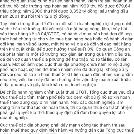
khác cơ quan thuế cũng đã tiến hành thanh, kiểm tra sau hoàn thuế
để thu hồi các trường hợp hoàn sai năm 1999 thu hồi được 679,64
triệu đồng; năm 2000 thu hồi được 8,352 tỷ đồng; sáu tháng đầu
năm 2001 thu hồi trên 12,6 tỷ đồng.
Tuy nhiên trong thực tế đã có một số ít doanh nghiệp lợi dụng chính
sách khấu trừ khống đối với một số mặt hàng nông, lâm, thủy hải
sản theo bảng kê số 04/GTGT, có hành vi mua bán hoá đơn để hợp
thức hoá chứng từ cho việc mua bán hàng hoá hoặc có hành vi gian
dối khai man về số lượng, mặt hàng và giá cả đối với các mặt hàng
trên khi xuất khẩu để được hưởng thuế suất 0%. Cơ quan Công an
đã phát hiện ra một số trường hợp gian lận trong quá trình điều tra,
đã đến cơ quan thuế địa phương để thu thập hồ sơ tài liệu có liên
quan. Một số lãnh đạo Cục thuế địa phương chưa nắm rõ nội dung
phối hợp hoặc sợ liên đới trách nhiệm nên đã dừng lại không xử lý
đối với các hồ sơ xin hoàn thuế GTGT liên quan đến nhóm sản phẩm
nêu trên, việc làm này đã ảnh hưởng đến việc đẩy mạnh xuất khẩu
ở địa phương và gây khó khăn cho doanh nghiệp.
Để chấp hành nghiêm chỉnh Luật thuế GTGT, Tổng cục thuế yêu cầu
Cục thuế các tỉnh, thành phố tiếp tục xem xét xử lý hồ sơ xin hoàn
thuế theo đúng quy định hiện hành. Nếu các doanh nghiệp làm
đúng trình tự thủ tục xin hoàn thuế, thì cơ quan thuế có trách nhiệm
phải giải quyết kịp thời theo quy định để đảm bảo quyền lợi cho
doanh nghiệp.
Cục thuế các địa phương phải đẩy mạnh công tác thanh tra sau
hoàn thuế theo quy định hiện hành và hướng dẫn của Tổng cục thuế