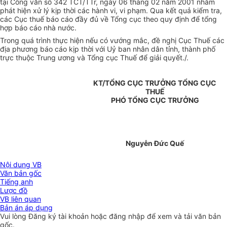
tại Công văn số 342 TCT/TTr, ngày 06 tháng 02 năm 2001 nhằm
phát hiện xử lý kịp thời các hành vi, vi phạm. Qua kết quả kiểm tra,
các Cục thuế báo cáo đầy đủ về Tổng cục theo quy định để tổng
hợp báo cáo nhà nước.
Trong quá trình thực hiện nếu có vướng mắc, đề nghị Cục Thuế các
địa phương báo cáo kịp thời với Uỷ ban nhân dân tỉnh, thành phố
trực thuộc Trung ương và Tổng cục Thuế để giải quyết./.
KT/TỔNG CỤC TRƯỞNG TỔNG CỤC
THUẾ
PHÓ TỔNG CỤC TRƯỞNG
Nguyễn Đức Quế
Nội dung VB
Văn bản gốc
Tiếng anh
Lược đồ
VB liên quan
Bản án áp dụng
Vui lòng
Đăng ký
tài khoản hoặc
đăng nhập
để xem và tải văn bản
gốc.