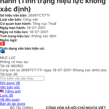
hành (Tình trạng hiệu lực không
xác định)
Số hiệu văn bản:
2699TCT/TTr
Loại văn bản:
Công văn
Cơ quan ban hành:
Tổng cục Thuế
Ngày ban hành:
18-07-2001
Ngày có hiệu lực:
18-07-2001
Không xác định
Tình trạng hiệu lực:
Ngôn ngữ:
Định dạng văn bản hiện có:
MỤC LỤC
Không có mục lục
Tải về (WORD)
Cong van so 2699TCT-TTr ngay 18-07-2001 (Khong xac dinh).doc
Tải lược đồ
Nội dung VB
Văn bản gốc
Tiếng anh
Lược đồ
VB liên quan
Bản án áp dụng
BỘ TÀI CHÍNH
CỘNG HÒA XÃ HỘI CHỦ NGHĨA VIỆT