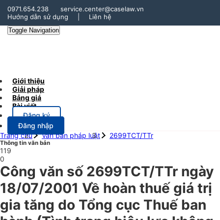
0971.654.238
service.center@caselaw.vn
Hướng dẫn sử dụng
|
Liên hệ
Toggle Navigation
Giới thiệu
Giải pháp
Bảng giá
Bài viết
Đăng ký
Đăng nhập
Trang chủ
Văn bản pháp luật
2699TCT/TTr
Thông tin văn bản
119
0
Công văn số 2699TCT/TTr ngày
18/07/2001 Về hoàn thuế giá trị
gia tăng do Tổng cục Thuế ban