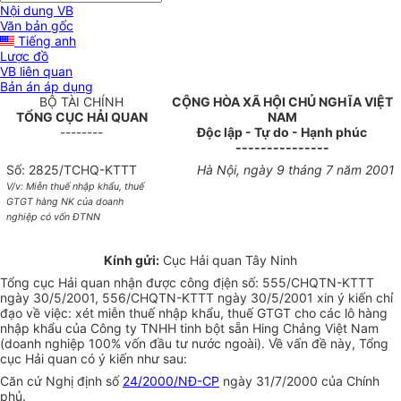
Nội dung VB
Văn bản gốc
Tiếng anh
Lược đồ
VB liên quan
Bản án áp dụng
BỘ TÀI CHÍNH
CỘNG HÒA XÃ HỘI CHỦ NGHĨA VIỆT
TỔNG CỤC HẢI QUAN
NAM
--------
Độc lập - Tự do - Hạnh phúc
---------------
Số: 2825/TCHQ-KTTT
Hà Nội, ngày 9 tháng 7 năm 2001
V/v: Miễn thuế nhập khẩu, thuế
GTGT hàng NK của doanh
nghiệp có vốn ĐTNN
Kính gửi:
Cục Hải quan Tây Ninh
Tổng cục Hải quan nhận được công địện số: 555/CHQTN-KTTT
ngày 30/5/2001, 556/CHQTN-KTTT ngày 30/5/2001 xin ý kiến chỉ
đạo về việc: xét miễn thuế nhập khẩu, thuế GTGT cho các lô hàng
nhập khẩu của Công ty TNHH tinh bột sẵn Hing Chảng Việt Nam
(doanh nghiệp 100% vốn đầu tư nước ngoài). Về vấn đề này, Tổng
cục Hải quan có ý kiến như sau:
Căn cứ Nghị định số
24/2000/NĐ-CP
ngày 31/7/2000 của Chính
phủ.