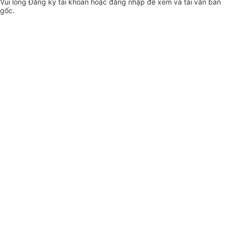
Vui lòng
Đăng ký
tài khoản hoặc
đăng nhập
để xem và tải văn bản
gốc.