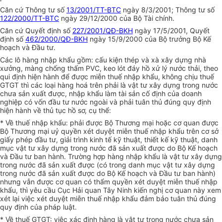
Căn cứ Thông tư số
13/2001/TT-BTC
ngày 8/3/2001; Thông tư số
122/2000/TT-BTC
ngày 29/12/2000 của Bộ Tài chính.
Căn cứ Quyết định số
227/2001/QĐ-BKH
ngày 17/5/2001, Quyết
định số
462/2000/QĐ-BKH
ngày 15/9/2000 của Bộ trưởng Bộ Kế
hoạch và Đầu tư.
Các lô hàng nhập khẩu gồm: cấu kiện thép và xà xây dựng nhà
xưởng, màng chống thấm PVC, keo lót đáy hồ xử lý nước thải, theo
qui định hiện hành để được miễn thuế nhập khẩu, không chịu thuế
GTGT thì các loại hàng hoá trên phải là vật tư xây dựng trong nước
chưa sản xuất được, nhập khẩu làm tài sản cố định của doanh
nghiệp có vốn đầu tư nước ngoài và phải tuân thủ đúng quy định
hiện hành về thủ tục hồ sơ, cụ thể:
* Về thuế nhập khẩu: phải được Bộ Thương mại hoặc cơ quan được
Bộ Thương mại uỷ quyền xét duyệt miễn thuế nhập khẩu trên cơ sở
giấy phép đầu tư, giải trình kinh tế kỹ thuật, thiết kế kỹ thuật, danh
mục vật tư xây dựng trong nước đã sản xuất được do Bộ Kế hoạch
và Đầu tư ban hành. Trường hợp hàng nhập khẩu là vật tư xây dựng
trong nước đã sản xuất được (có trong danh mục vật tư xây dựng
trong nước đã sản xuất được do Bộ Kế hoạch và Đầu tư ban hành)
nhưng vẫn được cơ quan có thẩm quyền xét duyệt miễn thuế nhập
khẩu, thì yêu cầu Cục Hải quan Tây Ninh kiến nghị cơ quan này xem
xét lại việc xét duyệt miễn thuế nhập khẩu đảm bảo tuân thủ đúng
quy định của pháp luật.
* Về thuế GTGT: việc xác định hàng là vật tư trong nước chưa sản