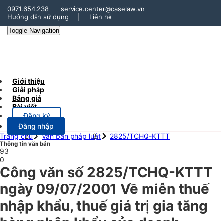
0971.654.238
service.center@caselaw.vn
Hướng dẫn sử dụng
|
Liên hệ
Toggle Navigation
Giới thiệu
Giải pháp
Bảng giá
Bài viết
Đăng ký
Đăng nhập
Trang chủ
Văn bản pháp luật
2825/TCHQ-KTTT
Thông tin văn bản
93
0
Công văn số 2825/TCHQ-KTTT
ngày 09/07/2001 Về miễn thuế
nhập khẩu, thuế giá trị gia tăng