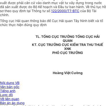
xuất được phải căn cứ vào danh mục vật tư xây dựng trong nước
đã sản xuất được do Bộ Kế hoạch và Đầu tư ban hành. Về thủ tục hồ
sơ theo quy định tại Thông tư số
122/2000/TT-BTC
của Bộ Tài
chính.
Tổng cục Hải quan thông báo để Cục Hải quan Tây Ninh biết và tổ
chức thực hiện đúng quy định
TL. TỔNG CỤC TRƯỞNG TỔNG CỤC HẢI
QUAN
KT. CỤC TRƯỞNG CỤC KIỂM TRA THU THUẾ
XNK
PHÓ CỤC TRƯỞNG
Hoàng Việt Cường
Nội dung VB
Văn bản gốc
Tiếng anh
Lược đồ
VB liên quan
Bản án áp dụng