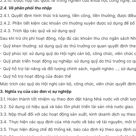
2.3.10. Được hợp tác quốc tế trong nghiên cứu khoa học công nghệ, đ
2.4. Về phân phối thu nhập
2.4.1. Quyết định hình thức trả lương, tiền công, tiền thưởng; được điề
2.4.2. Phần tiết kiệm các khoản chi thường xuyên được sử dụng để bổ
2.4.3. Trích lập các quỹ và sử dụng quỹ
Sau khi trừ chi phí hoạt động, nộp đủ các khoản thu cho ngân sách Nh
- Quỹ khen thưởng: sử dụng quỹ do thủ trưởng cơ quan quyết định the
- Quỹ phúc lợi: sử dụng quỹ do Hội nghị cán bộ, công chức, viên chức 
- Quỹ phát triển hoạt động sự nghiệp: sử dụng quỹ do thủ trưởng cơ q
- Quỹ hỗ trợ tài năng và đối tượng chính sách, người nghèo …; sử dụn
- Quỹ hỗ trợ hoạt động của đoàn thể
Mức trích các quỹ do Hội nghị cán bộ, công chức, viên chức quyết định
3. Nghĩa vụ của các đơn vị sự nghiệp
3.1. Hoàn thành tốt nhiệm vụ theo đơn đặt hàng Nhà nước với chất lượ
3.2. Sử dụng có hiệu quả và bảo tồn phát triển tài sản nhà nước giao.
3.3. Nộp thuế đối với các hoạt động sản xuất, kinh doanh dịch vụ theo
3.4. Thực hiện các quy định của nhà nước về bảo vệ tài nguyên, môi t
3.5. Thực hiện đúng chế độ thống kê, báo cáo định kỳ theo quy định c