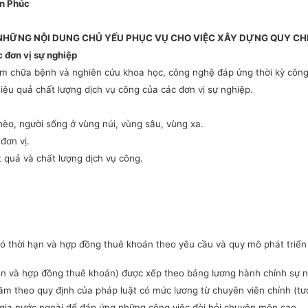
n Phúc
NHỮNG NỘI DUNG CHỦ YẾU PHỤC VỤ CHO VIỆC XÂY DỰNG QUY CH
c đơn vị sự nghiệp
ám chữa bệnh và nghiên cứu khoa học, công nghệ đáp ứng thời kỳ công
iệu quả chất lượng dịch vụ công của các đơn vị sự nghiệp.
hèo, người sống ở vùng núi, vùng sâu, vùng xa.
đơn vị.
t quả và chất lượng dịch vụ công.
 có thời hạn và hợp đồng thuê khoán theo yêu cầu và quy mô phát triể
hạn và hợp đồng thuê khoán) được xếp theo bảng lương hành chính sự n
năm theo quy định của pháp luật có mức lương từ chuyên viên chính (t
n gia nước ngoài để đáp ứng những công việc đòi hỏi chuyên môn cao.