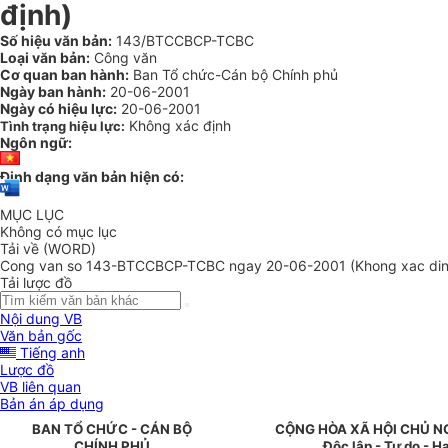
định)
Số hiệu văn bản:
143/BTCCBCP-TCBC
Loại văn bản:
Công văn
Cơ quan ban hành:
Ban Tổ chức-Cán bộ Chính phủ
Ngày ban hành:
20-06-2001
Ngày có hiệu lực:
20-06-2001
Không xác định
Tình trạng hiệu lực:
Ngôn ngữ:
Định dạng văn bản hiện có:
MỤC LỤC
Không có mục lục
Tải về (WORD)
Cong van so 143-BTCCBCP-TCBC ngay 20-06-2001 (Khong xac din
Tải lược đồ
Nội dung VB
Văn bản gốc
Tiếng anh
Lược đồ
VB liên quan
Bản án áp dụng
BAN TỔ CHỨC - CÁN BỘ
CỘNG HÒA XÃ HỘI CHỦ N
CHÍNH PHỦ
Độc lập - Tự do - H