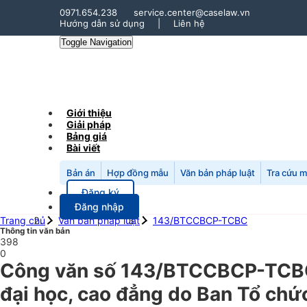
0971.654.238
service.center@caselaw.vn
Hướng dẫn sử dụng
|
Liên hệ
Toggle Navigation
Giới thiệu
Giải pháp
Bảng giá
Bài viết
Bản án
Hợp đồng mẫu
Văn bản pháp luật
Tra cứu 
Đăng ký
Đăng nhập
Trang chủ
Văn bản pháp luật
143/BTCCBCP-TCBC
Thông tin văn bản
398
0
Công văn số 143/BTCCBCP-TCBC 
đại học, cao đẳng do Ban Tổ chứ