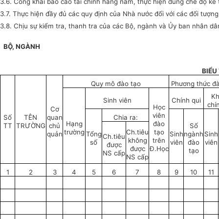
3.6. Công khai báo cáo tài chính hàng năm, thực hiện đúng chế độ kế
3.7. Thực hiện đầy đủ các quy định của Nhà nước đối với các đối tượng
3.8. Chịu sự kiểm tra, thanh tra của các Bộ, ngành và Ủy ban nhân dâ
BỘ, NGÀNH
BIỂU
Quy mô đào tạo
Phương thức đà
Kh
Sinh viên
Chính qui
chí
Học
Cơ
viên
Số
TÊN
quan
Chia ra:
Hạng
đào
TT
TRƯỜNG
chủ
Số
trường
Ch.tiêu
tạo
quản
Tổng
Sinh
ngành
Sinh
Ch.tiêu
không
trên
số
viên
đào
viên
được
được
Đ.Học
tạo
NS cấp
NS cấp
1
2
3
4
5
6
7
8
9
10
11