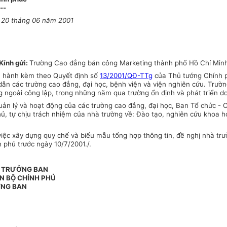
--
 20 tháng 06 năm 2001
Kính gửi:
Trường Cao đẳng bán công Marketing thành phố Hồ Chí Min
n hành kèm theo Quyết định số
13/2001/QĐ-TTg
của Thủ tướng Chính p
 dẫn các trường cao đẳng, đại học, bệnh viện và viện nghiên cứu. Tr
ng ngoài công lập, trong những năm qua trường ổn định và phát triển d
uản lý và hoạt động của các trường cao đẳng, đại học, Ban Tổ chức - 
, tự chịu trách nhiệm của nhà trường về: Đào tạo, nghiên cứu khoa học
iệc xây dựng quy chế và biểu mẫu tổng hợp thông tin, đề nghị nhà trườ
 phủ trước ngày 10/7/2001./.
, TRƯỞNG BAN
N BỘ CHÍNH PHỦ
NG BAN