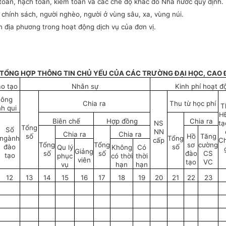
 toán, hạch toán, kiểm toán và các chế độ khác do Nhà nước quy định.
 chính sách, người nghèo, người ở vùng sâu, xa, vùng núi.
n địa phương trong hoạt động dịch vụ của đơn vị.
 TỔNG HỢP THÔNG TIN CHỦ YẾU CỦA CÁC TRƯỜNG ĐẠI HỌC, CAO
o tạo
Nhân sự
Kinh phí hoạt đ
ông
Chia ra
Thu từ học phí
T
nh qui
H
Biên chế
Hợp đồng
Chia ra
NS
tạ
Tổng
Số
NN
Chia ra
Chia ra
số
Hồ
Tăng
ngành
Tổng
cấp
C
Tổng
Tổng
sơ
cường
đào
số
Qu lý
Không
Có
Giảng
số
số
đào
CS
tạo
phục
có thời
thời
viên
tạo
VC
vụ
hạn
hạn
12
13
14
15
16
17
18
19
20
21
22
23