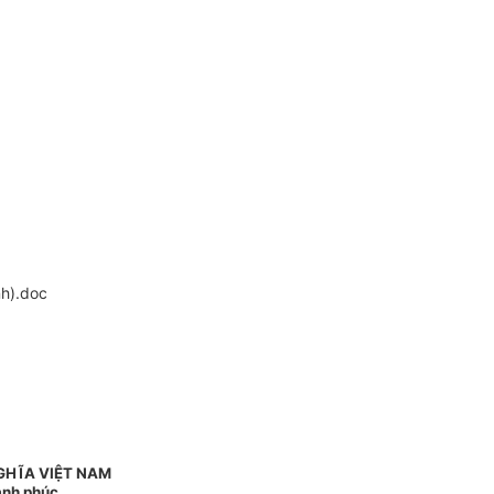
h).doc
GHĨA VIỆT NAM
ạnh phúc