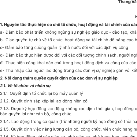
Thang Vă
1. Nguyên tắc thực hiện cơ chế tổ chức, hoạt động và tài chính của cá
a- Đảm bảo phát triển không ngừng sự nghiệp giáo dục - đào tạo, kh
b- Giao quyền tự chủ về tổ chức, hoạt động và tài chính để nâng cao h
c- Đảm bảo tăng cường quản lý nhà nước đối với các dịch vụ công
d- Đảm bảo thực hiện được đối với các đối tượng chính sách, người ng
đ- Thực hiện công khai dân chủ trong hoạt động dịch vụ công của các 
e- Thu nhập của người lao động trong các đơn vị sự nghiệp gắn với kế
2. Nội dung thẩm quyền quyết định của các đơn vị sự nghiệp:
2.1. Về tổ chức và nhân sự
2.1.1. Quyết định tổ chức lại bộ máy quản lý
2.1.2. Quyết định sắp xếp lại lao động hiện có
2.1.3. Được ký hợp đồng lao động không xác định thời gian, hợp đồng
bảo quyền lợi như cán bộ, công chức.
2.1.4. Lao động trong cơ quan (trừ những người ký hợp đồng có thời 
2.1.5. Quyết định việc nâng lương cán bộ, công chức, viên chức hàng 
2.1.6. Ký hợp đồng với các giáo sư, phó giáo sư, nhà khoa học, chuyê