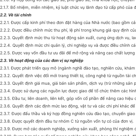
2.1.7. Bổ nhiệm, miễn nhiệm, kỷ luật chức vụ lãnh đạo từ cấp phó của đ
2.2. Về tài chính
2.2.1. Được cấp kinh phí theo đơn đặt hàng của Nhà nước (bao gồm cả 
2.2.2. Được điều chỉnh mức thu phí, lệ phí trong khung giá quy định c
2.2.3. Quyết định mức thu từ hoạt động sản xuất, cung ứng dịch vụ, la
2.2.4. Quyết định mức chi quản lý, chi nghiệp vụ và được điều chỉnh 
2.2.5. Được vay vốn đầu tư ưu đãi để mở rộng và nâng cao chất lượng 
2.3. Về hoạt động của các đơn vị sự nghiệp
2.3.1. Được phát triển quy mô (ngành nghề đào tạo, nghiên cứu, khám 
2.3.2. Quyết định việc đổi mới trang thiết bị, công nghệ từ nguồn tài c
2.3.3. Quyết định giá mua, giá bán sản phẩm, dịch vụ (trừ những sản 
2.3.4. Được sử dụng các nguồn lực được giao để tổ chức thêm các hì
2.3.5. Đầu tư, liên doanh, liên kết, góp vốn cổ phần để nâng cao hiệu
2.3.6. Quyết định các định mức lao động, vật tư và các chi phí khác 
2.3.7. Được đấu thầu và ký hợp đồng nghiên cứu đào tạo, chuyển gi
2.3.8. Được quyết định đầu tư nhóm C từ nguồn vốn tự có của đơn vị.
2.3.9. Được mở các doanh nghiệp, xưởng sản xuất, phòng thí nghiệm đ