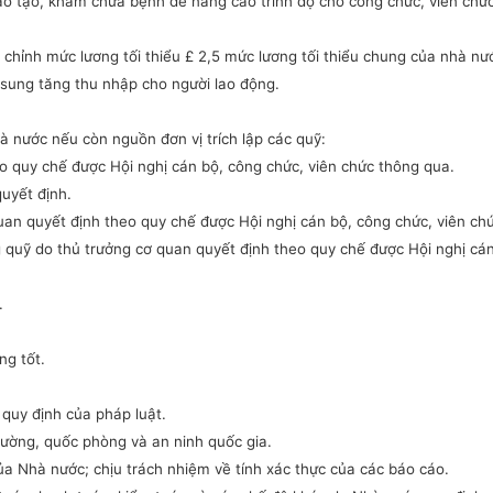
ào tạo, khám chữa bệnh để nâng cao trình độ cho công chức, viên chứ
u chỉnh mức lương tối thiểu
£
2,5 mức lương tối thiểu chung của nhà nư
 sung tăng thu nhập cho người lao động.
à nước nếu còn nguồn đơn vị trích lập các quỹ:
o quy chế được Hội nghị cán bộ, công chức, viên chức thông qua.
quyết định.
uan quyết định theo quy chế được Hội nghị cán bộ, công chức, viên ch
g quỹ do thủ trưởng cơ quan quyết định theo quy chế được Hội nghị cá
.
ng tốt.
 quy định của pháp luật.
rường, quốc phòng và an ninh quốc gia.
ủa Nhà nước; chịu trách nhiệm về tính xác thực của các báo cáo.