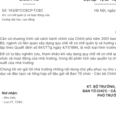
--------
--------------
Số: 143/BTCCBCP-TCBC
Hà Nội, ngày
V/v: cơ chế quản lý và hoạt động của
trường đại học, cao đẳng
Căn cứ chương trình cải cách hành chính của Chính phủ năm 2001 ba
Bộ, ngành có liên quan xây dựng quy chế về cơ chế quản lý và hướng
lập theo Quyết định số 641/TTg ngày 4/11/1994, là một loại hình trườ
Để có tư liệu nghiên cứu, tham khảo khi xây dựng quy chế về cơ chế q
chức và hoạt động của nhà trường, trong đó phân tích sâu quyền tự chủ
xuất của nhà trường.
Chúng tôi xin gửi tới nhà trường những nội dung chủ yếu phục vụ cho v
dục và đào tạo) và tổng hợp số liệu gửi về Ban Tổ chức - Cán bộ Chính
KT. BỘ TRƯỞNG
BAN TỔ CHỨC - CÁ
Nơi nhận:
PHÓ TRƯỞ
- Như trên,
-
Lưu VT, TCBC.