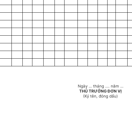
Ngày … tháng …. năm …
THỦ TRƯỞNG ĐƠN VỊ
(Ký tên, đóng dấu)