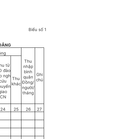
Biểu số 1
 ĐẲNG
ộng
Thu
hu từ
nhập
Đ đào
bình
Ghi
o ngh
quân
Thu
chú
cứu
Đồng/
khác
huyển
người/
giao
tháng
CN
24
25
26
27