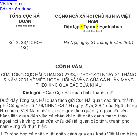
VB liên quan
Bản án áp dụng
TỔNG CỤC HẢI
CỘNG HOÀ XÃ HỘI CHỦ NGHĨA VIỆT
QUAN
NAM
********
Độc lập
-
Tự do
-
Hạnh phúc
********
Số: 2233/TCHQ-
Hà Nội, ngày 31 tháng 5 năm 2001
GSQL
CÔNG VĂN
CỦA TỔNG CỤC HẢI QUAN SỐ 2233/TCHQ-GSQLNGÀY 31 THÁNG
5 NĂM 2001 VỀ VIỆC NGOẠI HỐI VÀ VÀNG CỦA CÁ NHÂN MANG
THEO XNC QUA CÁC CỬA KHẨU
Kính gửi:
- Các Cục Hải quan tỉnh, thành phố.
Dưới đây Tổng cục Hải quan trích gửi Cục Hải quan các tỉnh, thành
phố Công văn số 476/NHNN-QLNH ngày 21/5/2001 của Ngân hàng
Nhà nước Việt Nam nhắc lại các quy định quản lý ngoại hối hiện
hành liên quan đến việc cá nhân khi xuất nhập cảnh mang theo
ngoại hối và vàng qua cửa khẩu để Hải quan các tỉnh, thành phố
nắm vững và thực hiện:
1. Trường hợp cá nhân xuất nhập cảnh qua cửa khẩu Việt Nam bằng