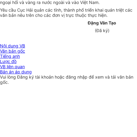
ngoại hối và vàng ra nước ngoài và vào Việt Nam.
Yêu cầu Cục Hải quản các tỉnh, thành phố triển khai quán triệt các
văn bản nêu trên cho các đơn vị trực thuộc thực hiện.
Đặng Văn Tạo
(Đã ký)
Nội dung VB
Văn bản gốc
Tiếng anh
Lược đồ
VB liên quan
Bản án áp dụng
Vui lòng
Đăng ký
tài khoản hoặc
đăng nhập
để xem và tải văn bản
gốc.