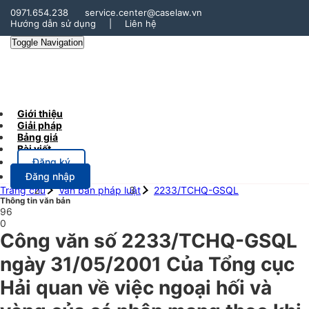
0971.654.238
service.center@caselaw.vn
Hướng dẫn sử dụng
|
Liên hệ
Toggle Navigation
Giới thiệu
Giải pháp
Bảng giá
Bài viết
Đăng ký
Đăng nhập
Trang chủ
Văn bản pháp luật
2233/TCHQ-GSQL
Thông tin văn bản
96
0
Công văn số 2233/TCHQ-GSQL
ngày 31/05/2001 Của Tổng cục
Hải quan về việc ngoại hối và