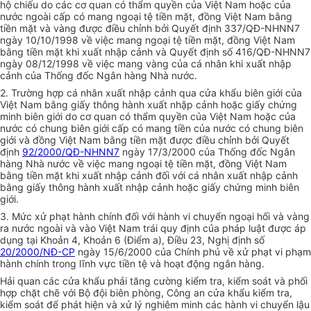
hộ chiếu do các cơ quan có thẩm quyền của Việt Nam hoặc của
nước ngoài cấp có mang ngoại tệ tiền mặt, đồng Việt Nam bằng
tiền mặt và vàng được điều chỉnh bởi Quyết định 337/QĐ-NHNN7
ngày 10/10/1998 về việc mang ngoại tệ tiền mặt, đồng Việt Nam
bằng tiền mặt khi xuất nhập cảnh và Quyết định số 416/QĐ-NHNN7
ngày 08/12/1998 về việc mang vàng của cá nhân khi xuất nhập
cảnh của Thống đốc Ngân hàng Nhà nước.
2. Trường hợp cá nhân xuất nhập cảnh qua cửa khẩu biên giới của
Việt Nam bằng giấy thông hành xuất nhập cảnh hoặc giấy chứng
minh biên giới do cơ quan có thẩm quyền của Việt Nam hoặc của
nước có chung biên giới cấp có mang tiền của nước có chung biên
giới và đồng Việt Nam bằng tiền mặt được điều chỉnh bởi Quyết
định
92/2000/QĐ-NHNN7
ngày 17/3/2000 của Thống đốc Ngân
hàng Nhà nước về việc mang ngoại tệ tiền mặt, đồng Việt Nam
bằng tiền mặt khi xuất nhập cảnh đối với cá nhân xuất nhập cảnh
bằng giấy thông hành xuất nhập cảnh hoặc giấy chứng minh biên
giới.
3. Mức xử phạt hành chính đối với hành vi chuyển ngoại hối và vàng
ra nước ngoài và vào Việt Nam trái quy định của pháp luật được áp
dụng tại Khoản 4, Khoản 6 (Điểm a), Điều 23, Nghị định số
20/2000/NĐ-CP
ngày 15/6/2000 của Chính phủ về xử phạt vi phạm
hành chính trong lĩnh vực tiền tệ và hoạt động ngân hàng.
Hải quan các cửa khẩu phải tăng cường kiểm tra, kiểm soát và phối
hợp chặt chẽ với Bộ đội biên phòng, Công an cửa khẩu kiểm tra,
kiểm soát để phát hiện và xử lý nghiêm minh các hành vi chuyển lậu