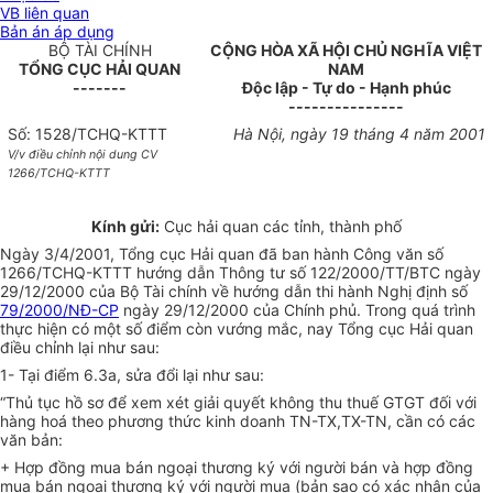
VB liên quan
Bản án áp dụng
BỘ TÀI CHÍNH
CỘNG HÒA XÃ HỘI CHỦ NGHĨA VIỆT
TỔNG CỤC HẢI QUAN
NAM
-------
Độc lập - Tự do - Hạnh phúc
---------------
Số: 1528/TCHQ-KTTT
Hà Nội, ngày 19 tháng 4 năm 2001
V/v điều chỉnh nội dung CV
1266/TCHQ-KTTT
Kính gửi:
Cục hải quan các tỉnh, thành phố
Ngày 3/4/2001, Tổng cục Hải quan đã ban hành Công văn số
1266/TCHQ-KTTT hướng dẫn Thông tư số 122/2000/TT/BTC ngày
29/12/2000 của Bộ Tài chính về hướng dẫn thi hành Nghị định số
79/2000/NĐ-CP
ngày 29/12/2000 của Chính phủ. Trong quá trình
thực hiện có một số điểm còn vướng mắc, nay Tổng cục Hải quan
điều chỉnh lại như sau:
1- Tại điểm 6.3a, sửa đổi lại như sau:
“Thủ tục hồ sơ để xem xét giải quyết không thu thuế GTGT đối với
hàng hoá theo phương thức kinh doanh TN-TX,TX-TN, cần có các
văn bản:
+ Hợp đồng mua bán ngoại thương ký với người bán và hợp đồng
mua bán ngoại thương ký với người mua (bản sao có xác nhận của