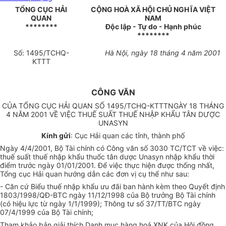
TỔNG CỤC HẢI
CỘNG HOÀ XÃ HỘI CHỦ NGHĨA VIỆT
QUAN
NAM
********
Độc lập - Tự do - Hạnh phúc
********
Số: 1495/TCHQ-
Hà Nội, ngày 18 tháng 4 năm 2001
KTTT
CÔNG VĂN
CỦA TỔNG CỤC HẢI QUAN SỐ 1495/TCHQ-KTTTNGÀY 18 THÁNG
4 NĂM 2001 VỀ VIỆC THUẾ SUẤT THUẾ NHẬP KHẨU TÂN DƯỢC
UNASYN
Kính gửi
: Cục Hải quan các tỉnh, thành phố
Ngày 4/4/2001, Bộ Tài chính có Công văn số 3030 TC/TCT về việc:
thuế suất thuế nhập khẩu thuốc tân dược Unasyn nhập khẩu thời
điểm trước ngày 01/01/2001. Để việc thực hiện được thống nhất,
Tổng cục Hải quan hướng dẫn các đơn vị cụ thể như sau:
- Căn cứ Biểu thuế nhập khẩu ưu đãi ban hành kèm theo Quyết định
1803/1998/QĐ-BTC ngày 11/12/1998 của Bộ trưởng Bộ Tài chính
(có hiệu lực từ ngày 1/1/1999); Thông tư số 37/TT/BTC ngày
07/4/1999 của Bộ Tài chính;
Tham khảo bản giải thích Danh mục hàng hoá XNK của Hội đồng