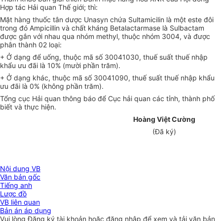
Hợp tác Hải quan Thế giới; thì:
Mặt hàng thuốc tân dược Unasyn chứa Sultamicilin là một este đôi
trong đó Ampicillin và chất kháng Betalactarmase là Sulbactam
được gắn với nhau qua nhóm methyl, thuộc nhóm 3004, và được
phân thành 02 loại:
+ Ở dạng để uống, thuộc mã số 30041030, thuế suất thuế nhập
khẩu ưu đãi là 10% (mười phần trăm).
+ Ở dạng khác, thuộc mã số 30041090, thuế suất thuế nhập khẩu
ưu đãi là 0% (không phần trăm).
Tổng cục Hải quan thông báo để Cục hải quan các tỉnh, thành phố
biết và thực hiện.
Hoàng Việt Cường
(Đã ký)
Nội dung VB
Văn bản gốc
Tiếng anh
Lược đồ
VB liên quan
Bản án áp dụng
Vui lòng
Đăng ký
tài khoản hoặc
đăng nhập
để xem và tải văn bản