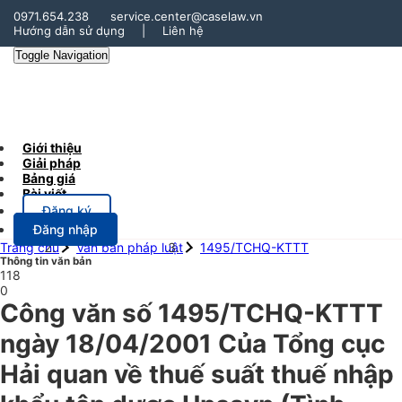
0971.654.238
service.center@caselaw.vn
Hướng dẫn sử dụng
|
Liên hệ
Toggle Navigation
Giới thiệu
Giải pháp
Bảng giá
Bài viết
Đăng ký
Đăng nhập
Trang chủ
Văn bản pháp luật
1495/TCHQ-KTTT
Thông tin văn bản
118
0
Công văn số 1495/TCHQ-KTTT
ngày 18/04/2001 Của Tổng cục
Hải quan về thuế suất thuế nhập