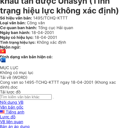
khẩu tân dược Unasyn (Tình
trạng hiệu lực không xác định)
Số hiệu văn bản:
1495/TCHQ-KTTT
Loại văn bản:
Công văn
Cơ quan ban hành:
Tổng cục Hải quan
Ngày ban hành:
18-04-2001
Ngày có hiệu lực:
18-04-2001
Không xác định
Tình trạng hiệu lực:
Ngôn ngữ:
Định dạng văn bản hiện có:
MỤC LỤC
Không có mục lục
Tải về (WORD)
Cong van so 1495-TCHQ-KTTT ngay 18-04-2001 (Khong xac
dinh).doc
Tải lược đồ
Nội dung VB
Văn bản gốc
Tiếng anh
Lược đồ
VB liên quan
Bản án áp dụng