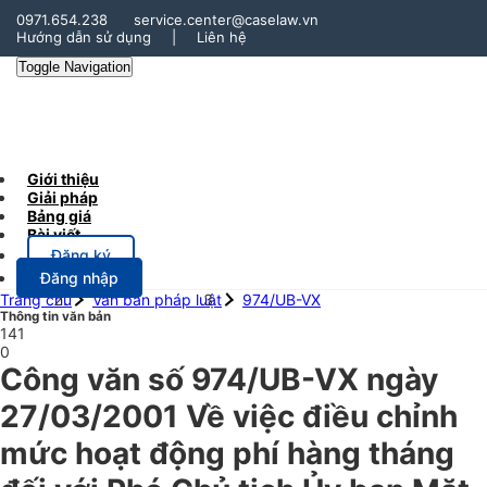
0971.654.238
service.center@caselaw.vn
Hướng dẫn sử dụng
|
Liên hệ
Toggle Navigation
Giới thiệu
Giải pháp
Bảng giá
Bài viết
Đăng ký
Đăng nhập
Trang chủ
Văn bản pháp luật
974/UB-VX
Thông tin văn bản
141
0
Công văn số 974/UB-VX ngày
27/03/2001 Về việc điều chỉnh
mức hoạt động phí hàng tháng