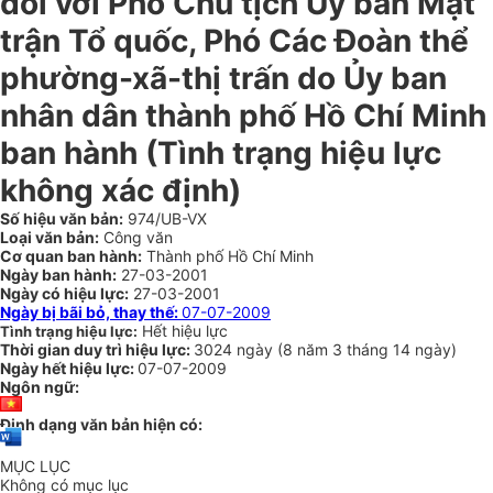
đối với Phó Chủ tịch Ủy ban Mặt
trận Tổ quốc, Phó Các Đoàn thể
phường-xã-thị trấn do Ủy ban
nhân dân thành phố Hồ Chí Minh
ban hành (Tình trạng hiệu lực
không xác định)
Số hiệu văn bản:
974/UB-VX
Loại văn bản:
Công văn
Cơ quan ban hành:
Thành phố Hồ Chí Minh
Ngày ban hành:
27-03-2001
Ngày có hiệu lực:
27-03-2001
Ngày bị bãi bỏ, thay thế:
07-07-2009
Hết hiệu lực
Tình trạng hiệu lực:
Thời gian duy trì hiệu lực:
3024 ngày
(
8 năm
3 tháng
14 ngày
)
Ngày hết hiệu lực:
07-07-2009
Ngôn ngữ:
Định dạng văn bản hiện có:
MỤC LỤC
Không có mục lục