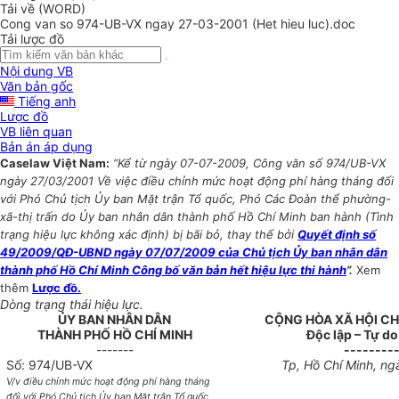
Tải về (WORD)
Cong van so 974-UB-VX ngay 27-03-2001 (Het hieu luc).doc
Tải lược đồ
Nội dung VB
Văn bản gốc
Tiếng anh
Lược đồ
VB liên quan
Bản án áp dụng
Caselaw Việt Nam:
“Kể từ ngày 07-07-2009, Công văn số 974/UB-VX
ngày 27/03/2001 Về việc điều chỉnh mức hoạt động phí hàng tháng đối
với Phó Chủ tịch Ủy ban Mặt trận Tổ quốc, Phó Các Đoàn thể phường-
xã-thị trấn do Ủy ban nhân dân thành phố Hồ Chí Minh ban hành (Tình
trạng hiệu lực không xác định) bị bãi bỏ, thay thế bởi
Quyết định số
49/2009/QĐ-UBND ngày 07/07/2009 của Chủ tịch Ủy ban nhân dân
thành phố Hồ Chí Minh Công bố văn bản hết hiệu lực thi hành
”.
Xem
thêm
Lược đồ.
Dòng trạng thái hiệu lực.
ỦY BAN NHÂN DÂN
CỘNG HÒA XÃ HỘI CH
THÀNH PHỐ HỒ CHÍ MINH
Độc lập – Tự d
-------
--------
Số: 974/UB-VX
Tp, Hồ Chí Minh, n
V/v điều chỉnh mức hoạt động phí hàng tháng
đối với Phó Chủ tịch Ủy ban Mặt trận Tổ quốc,