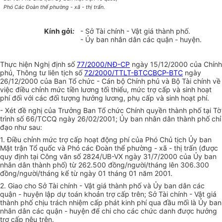
Phó Các Đoàn thể phường - xã - thị trấn.
Kính gởi
:
- Sở Tài chính - Vật giá thành phố.
- Ủy ban nhân dân các quận - huyện.
Thực hiện Nghị định số
77/2000/NĐ-CP
ngày 15/12/2000 của Chính
phủ, Thông tư liên tịch số
72/2000/TTLT-BTCCBCP-BTC
ngày
26/12/2000 của Ban Tổ chức - Cán bộ Chính phủ và Bộ Tài chính về
việc điều chỉnh mức tiền lương tối thiểu, mức trợ cấp và sinh hoạt
phí đối với các đối tượng hưởng lương, phụ cấp và sinh hoạt phí.
- Xét đề nghị của Trưởng Ban Tổ chức Chính quyền thành phố tại Tờ
trình số 66/TCCQ ngày 26/02/2001; Ủy ban nhân dân thành phố chỉ
đạo như sau:
1. Điều chỉnh mức trợ cấp hoạt động phí của Phó Chủ tịch Ủy ban
Mặt trận Tổ quốc và Phó các Đoàn thể phường - xã - thị trấn (được
quy định tại Công văn số 2824/UB-VX ngày 31/7/2000 của Ủy ban
nhân dân thành phố) từ 262.500 đồng/người/tháng lên 306.300
đồng/người/tháng kể từ ngày 01 tháng 01 năm 2001.
2. Giao cho Sở Tài chính - Vật giá thành phố và Ủy ban dân các
quận - huyện lập dự toán khoản trợ cấp trên; Sở Tài chính - Vật giá
thành phố chịu trách nhiệm cấp phát kinh phí qua đầu mối là Ủy ban
nhân dân các quận - huyện để chi cho các chức danh được hưởng
trợ cấp nêu trên.