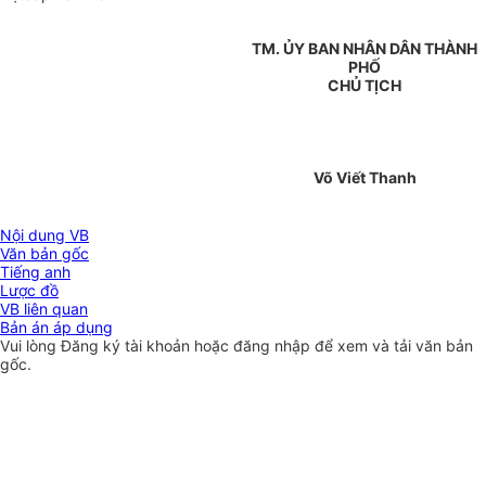
TM. ỦY BAN NHÂN DÂN THÀNH
PHỐ
CHỦ TỊCH
Võ Viết Thanh
Nội dung VB
Văn bản gốc
Tiếng anh
Lược đồ
VB liên quan
Bản án áp dụng
Vui lòng
Đăng ký
tài khoản hoặc
đăng nhập
để xem và tải văn bản
gốc.