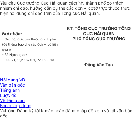
Yêu cầu Cục trưởng Cục Hải quan cáctỉnh, thành phố có trách
nhiệm chỉ đạo, hướng dẫn cụ thể các đơn vị cơsở trực thuộc thực
hiện nội dung chỉ đạo trên của Tổng cục Hải quan.
KT. TỔNG CỤC TRƯỞNG TỔNG
Nơi nhận:
CỤC HẢI QUAN
PHÓ TỔNG CỤC TRƯỞNG
- Các Bộ, Cơ quan thuộc Chính phủ;
(để thông báo cho các đơn vị có liên
quan)
- Bộ Ngoại giao;
- Lưu VT, Cục GQ (P1, P2, P3, P4)
Đặng Văn Tạo
Nội dung VB
Văn bản gốc
Tiếng anh
Lược đồ
VB liên quan
Bản án áp dụng
Vui lòng
Đăng ký
tài khoản hoặc
đăng nhập
để xem và tải văn bản
gốc.