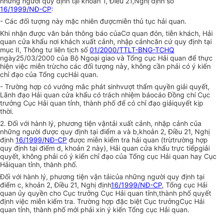
những người quy định tại khoản 1, Điều 21,Nghị định số
16/1999/NĐ-CP
:
- Các đối tượng này mặc nhiên đượcmiễn thủ tục hải quan.
Khi nhận được văn bản thông báo củaCơ quan đón, tiễn khách, Hải
quan cửa khẩu nơi khách xuất cảnh, nhập cảnhcăn cứ quy định tại
mục II, Thông tư liên tịch số
01/2000/TTLT-BNG-TCHQ
ngày25/03/2000 của Bộ Ngoại giao và Tổng cục Hải quan để thực
hiện việc miễn trừcho các đối tượng này, không cần phải có ý kiến
chỉ đạo của Tổng cụcHải quan.
- Trường hợp có vướng mắc phát sinhvượt thẩm quyền giải quyết,
Lãnh đạo Hải quan cửa khẩu có trách nhiệm báocáo Đồng chí Cục
trưởng Cục Hải quan tỉnh, thành phố để có chỉ đạo giảiquyết kịp
thời.
2. Đối với hành lý, phương tiện vậntải xuất cảnh, nhập cảnh của
những người được quy định tại điểm a và b,khoản 2, Điều 21, Nghị
định
16/1999/NĐ-CP
được miễn kiểm tra hải quan (trừtrường hợp
quy định tại điểm d, khoản 2 này), Hải quan cửa khẩu trực tiếpgiải
quyết, không phải có ý kiến chỉ đạo của Tổng cục Hải quan hay Cục
Hảiquan tỉnh, thành phố.
Đối với hành lý, phương tiện vận tảicủa những người quy định tại
điểm c, khoản 2, Điều 21, Nghị định
16/1999/NĐ-CP
, Tổng cục Hải
quan ủy quyền cho Cục trưởng Cục Hải quan tỉnh,thành phố quyết
định việc miễn kiểm tra. Trường hợp đặc biệt Cục trưởngCục Hải
quan tỉnh, thành phố mới phải xin ý kiến Tổng cục Hải quan.