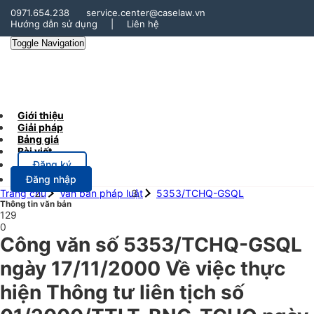
0971.654.238
service.center@caselaw.vn
Hướng dẫn sử dụng
|
Liên hệ
Toggle Navigation
Giới thiệu
Giải pháp
Bảng giá
Bài viết
Đăng ký
Đăng nhập
Trang chủ
Văn bản pháp luật
5353/TCHQ-GSQL
Thông tin văn bản
129
0
Công văn số 5353/TCHQ-GSQL
ngày 17/11/2000 Về việc thực
hiện Thông tư liên tịch số