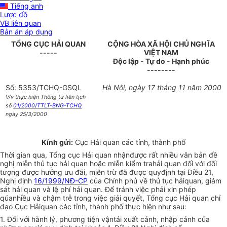
Tiếng anh
Lược đồ
VB liên quan
Bản án áp dụng
TỔNG CỤC HẢI QUAN
CỘNG HÒA XÃ HỘI CHỦ NGHĨA
-----
VIỆT NAM
Độc lập - Tự do - Hạnh phúc
--------
Số: 5353/TCHQ-GSQL
Hà Nội, ngày 17 tháng 11 năm 2000
V/v thực hiện Thông tư liên tịch
số
01/2000/TTLT-BNG-TCHQ
ngày 25/3/2000
Kính gửi:
Cục Hải quan các tỉnh, thành phố
Thời gian qua, Tổng cục Hải quan nhậnđược rất nhiều văn bản đề
nghị miễn thủ tục hải quan hoặc miễn kiểm trahải quan đối với đối
tượng được hưởng ưu đãi, miễn trừ đã được quyđịnh tại Điều 21,
Nghị định
16/1999/NĐ-CP
của Chính phủ về thủ tục hảiquan, giám
sát hải quan và lệ phí hải quan. Để tránh việc phải xin phép
qúanhiều và chậm trễ trong việc giải quyết, Tổng cục Hải quan chỉ
đạo Cục Hảiquan các tỉnh, thành phố thực hiện như sau:
1. Đối với hành lý, phương tiện vậntải xuất cảnh, nhập cảnh của