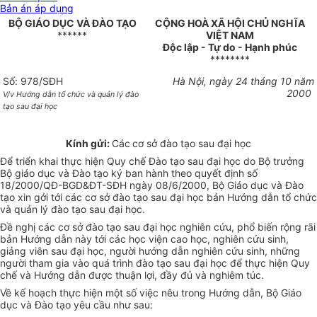
Bản án áp dụng
BỘ GIÁO DỤC VÀ ĐÀO TẠO
CỘNG HOÀ XÃ HỘI CHỦ NGHĨA
******
VIỆT NAM
Độc lập - Tự do - Hạnh phúc
********
Số: 978/SĐH
Hà Nội, ngày 24 tháng 10 năm
2000
V/v Hướng dẫn tổ chức và quản lý đào
tạo sau đại học
Kính gửi:
Các
cơ sở đào tạo sau đại học
Để triển khai thực hiện Quy chế Đào tạo sau đại học do Bộ trưởng
Bộ giáo dục và Đào tạo ký ban hành theo quyết định số
18/2000/QĐ-BGD&ĐT-SĐH ngày 08/6/2000, Bộ Giáo dục và Đào
tạo xin gởi tới các cơ sở đào tạo sau đại học bản Hướng dẫn tổ chức
và quản lý đào tạo sau đại học.
Đề nghị các cơ sở đào tạo sau đại học nghiên cứu, phổ biến rộng rãi
bản Hướng dẫn này tới các học viện cao học, nghiên cứu sinh,
giảng viên sau đại học, người hướng dẫn nghiên cứu sinh, những
người tham gia vào quá trình đào tạo sau đại học để thực hiện Quy
chế và Hướng dẫn được thuận lợi, đầy đủ và nghiêm túc.
Về kế hoạch thực hiện một số việc nêu trong Hướng dẫn, Bộ Giáo
dục và Đào tạo yêu cầu như sau: