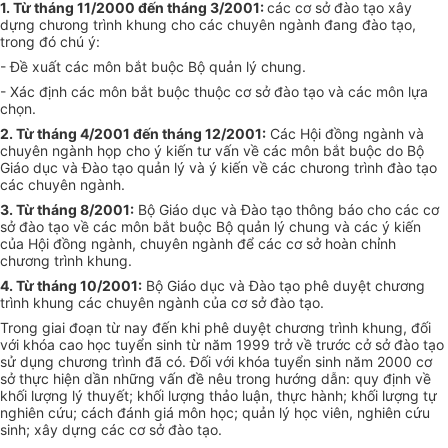
1. Từ tháng 11/2000 đến tháng 3/2001:
các cơ sở đào tạo xây
dựng chưong trình khung cho các chuyên ngành đang đào tạo,
trong đó chú ý:
- Đề xuất các môn bắt buộc Bộ quản lý chung.
- Xác định các môn bắt buộc thuộc cơ sở đào tạo và các môn lựa
chọn.
2. Từ tháng 4/2001 đến tháng 12/2001:
Các Hội đồng ngành và
chuyên ngành họp cho ý kiến tư vấn về các môn bắt buộc do Bộ
Giáo dục và Đào tạo quản lý và ý kiến về các chưong trình đào tạo
các chuyên ngành.
3. Từ tháng 8/2001:
Bộ Giáo dục và Đào tạo thông báo cho các cơ
sở đào tạo về các môn bắt buộc Bộ quản lý chung và các ý kiến
của Hội đồng ngành, chuyên ngành để các cơ sở hoàn chỉnh
chương trình khung.
4. Từ tháng 10/2001:
Bộ Giáo dục và Đào tạo phê duyệt chương
trình khung các chuyên ngành của cơ sở đào tạo.
Trong giai đoạn từ nay đến khi phê duyệt chương trình khung, đối
với khóa cao học tuyển sinh từ năm 1999 trở về trước cở sở đào tạo
sử dụng chương trình đã có. Đối với khóa tuyển sinh năm 2000 cơ
sở thực hiện dần những vấn đề nêu trong hướng dẫn: quy định về
khối lượng lý thuyết; khối lượng thảo luận, thực hành; khối lượng tự
nghiên cứu; cách đánh giá môn học; quản lý học viên, nghiên cứu
sinh; xây dựng các cơ sở đào tạo.