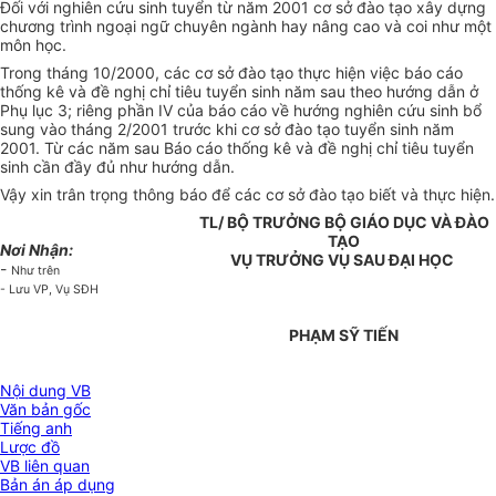
Đối với nghiên cứu sinh tuyển từ năm 2001 cơ sở đào tạo xây dựng
chương trình ngoại ngữ chuyên ngành hay nâng cao và coi như một
môn học.
Trong tháng 10/2000, các cơ sở đào tạo thực hiện việc báo cáo
thống kê và đề nghị chỉ tiêu tuyển sinh năm sau theo hướng dẫn ở
Phụ lục 3; riêng phần IV của báo cáo về hướng nghiên cứu sinh bổ
sung vào tháng 2/2001 trước khi cơ sở đào tạo tuyển sinh năm
2001. Từ các năm sau Báo cáo thống kê và đề nghị chỉ tiêu tuyển
sinh cần đầy đủ như hướng dẫn.
Vậy xin trân trọng thông báo để các cơ sở đào tạo biết và thực hiện.
TL/ BỘ TRƯỞNG BỘ GIÁO DỤC VÀ ĐÀO
TẠO
Nơi Nhận:
VỤ TRƯỞNG VỤ SAU ĐẠI HỌC
-
Như trên
- Lưu VP, Vụ SĐH
PHẠM SỸ TIẾN
Nội dung VB
Văn bản gốc
Tiếng anh
Lược đồ
VB liên quan
Bản án áp dụng