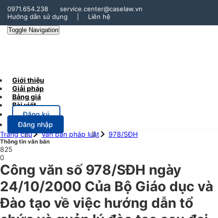
0971.654.238
service.center@caselaw.vn
Hướng dẫn sử dụng
|
Liên hệ
Toggle Navigation
Giới thiệu
Giải pháp
Bảng giá
Bài viết
Đăng ký
Đăng nhập
Trang chủ
Văn bản pháp luật
978/SĐH
Thông tin văn bản
825
0
Công văn số 978/SĐH ngày
24/10/2000 Của Bộ Giáo dục và
Đào tạo về việc hướng dẫn tổ