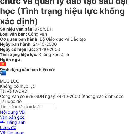
chức và quản lý đào tạo sau đại
học (Tình trạng hiệu lực không
xác định)
Số hiệu văn bản:
978/SĐH
Loại văn bản:
Công văn
Cơ quan ban hành:
Bộ Giáo dục và Đào tạo
Ngày ban hành:
24-10-2000
Ngày có hiệu lực:
24-10-2000
Không xác định
Tình trạng hiệu lực:
Ngôn ngữ:
Định dạng văn bản hiện có:
MỤC LỤC
Không có mục lục
Tải về (WORD)
Cong van so 978-SDH ngay 24-10-2000 (Khong xac dinh).doc
Tải lược đồ
Nội dung VB
Văn bản gốc
Tiếng anh
Lược đồ
VB liên quan