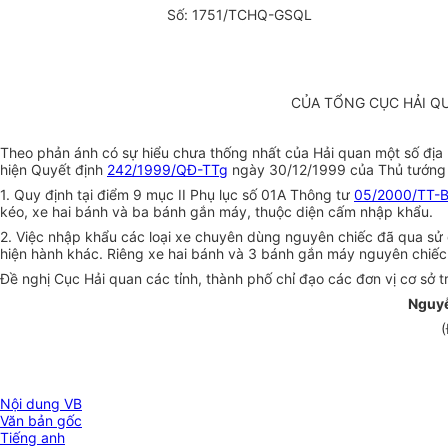
Số: 1751/TCHQ-GSQL
CỦA TỔNG CỤC HẢI Q
Theo phản ánh có sự hiểu chưa thống nhất của Hải quan một số địa 
hiện Quyết định
242/1999/QĐ-TTg
ngày 30/12/1999 của Thủ tướng C
1. Quy định tại điểm 9 mục II Phụ lục số 01A Thông tư
05/2000/TT-
kéo, xe hai bánh và ba bánh gắn máy, thuộc diện cấm nhập khẩu.
2. Việc nhập khẩu các loại xe chuyên dùng nguyên chiếc đã qua sử
hiện hành khác. Riêng xe hai bánh và 3 bánh gắn máy nguyên chiếc
Đề nghị Cục Hải quan các tỉnh, thành phố chỉ đạo các đơn vị cơ sở t
Nguy
(
Nội dung VB
Văn bản gốc
Tiếng anh