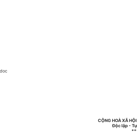
.doc
CỘNG HOÀ XÃ HỘI
Độc lập - T
**