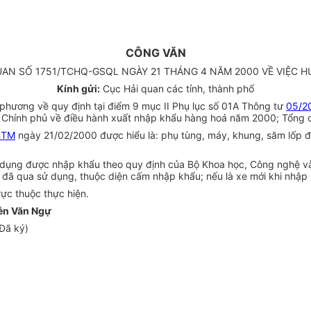
CÔNG VĂN
UAN SỐ 1751/TCHQ-GSQL NGÀY 21 THÁNG 4 NĂM 2000 VỀ VIỆC 
Kính gửi:
Cục Hải quan các tỉnh, thành phố
phương về quy định tại điểm 9 mục II Phụ lục số 01A Thông tư
05/2
hính phủ về điều hành xuất nhập khẩu hàng hoá năm 2000; Tổng cụ
BTM
ngày 21/02/2000 được hiểu là: phụ tùng, máy, khung, săm lốp đ
 dụng được nhập khẩu theo quy định của Bộ Khoa học, Công nghệ và
 đã qua sử dụng, thuộc diện cấm nhập khẩu; nếu là xe mới khi nhập
rực thuộc thực hiện.
ễn Văn Ngự
Đã ký)