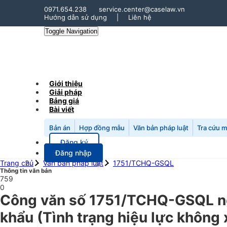
0971.654.238
service.center@caselaw.vn
Hướng dẫn sử dụng
|
Liên hệ
Toggle Navigation
Giới thiệu
Giải pháp
Bảng giá
Bài viết
Bản án
Hợp đồng mẫu
Văn bản pháp luật
Tra cứu 
Đăng ký
Đăng nhập
Trang chủ
Văn bản pháp luật
1751/TCHQ-GSQL
Thông tin văn bản
759
0
Công văn số 1751/TCHQ-GSQL ng
khẩu (Tình trạng hiệu lực không 