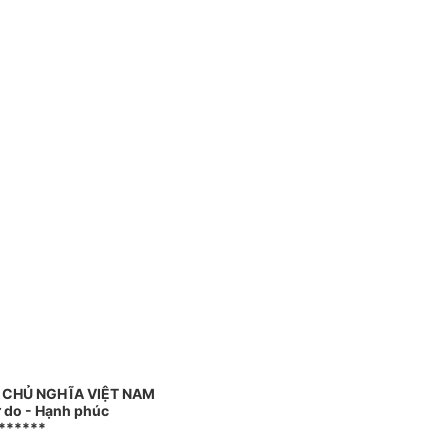
 CHỦ NGHĨA VIỆT NAM
ự do - Hạnh phúc
******