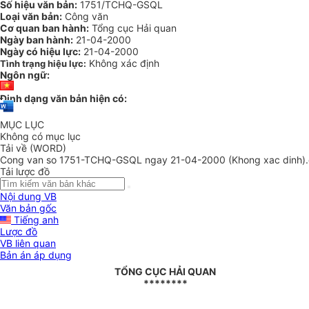
Số hiệu văn bản:
1751/TCHQ-GSQL
Loại văn bản:
Công văn
Cơ quan ban hành:
Tổng cục Hải quan
Ngày ban hành:
21-04-2000
Ngày có hiệu lực:
21-04-2000
Không xác định
Tình trạng hiệu lực:
Ngôn ngữ:
Định dạng văn bản hiện có:
MỤC LỤC
Không có mục lục
Tải về (WORD)
Cong van so 1751-TCHQ-GSQL ngay 21-04-2000 (Khong xac dinh)
Tải lược đồ
Nội dung VB
Văn bản gốc
Tiếng anh
Lược đồ
VB liên quan
Bản án áp dụng
TỔNG CỤC HẢI QUAN
********