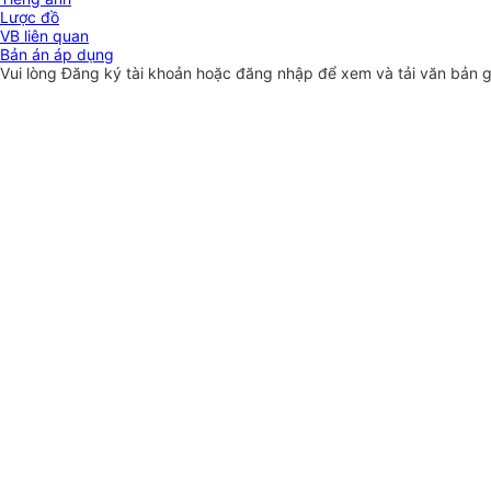
Lược đồ
VB liên quan
Bản án áp dụng
Vui lòng
Đăng ký
tài khoản hoặc
đăng nhập
để xem và tải văn bản 