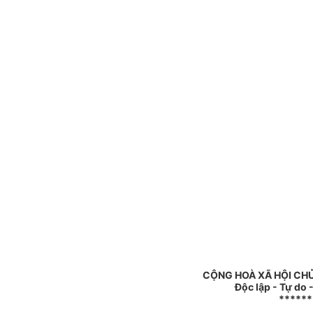
CỘNG HOÀ XÃ HỘI CHỦ
Độc lập - Tự do
******