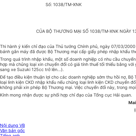
Số: 1038/TM-XNK
CỦA BỘ THƯƠNG MẠI SỐ 1038/TM-XNK NGÀY 13
Thi hành ý kiến chỉ đạo của Thủ tướng Chính phủ, ngày 07/03/200
bánh gắn máy đã được Bộ Thương mại cấp giấy phép nhập khẩu the
Trong quá trình nhập khẩu, một số doanh nghiệp có nhu cầu chuyển 
hợp mà chủng loại xin chuyển đổi có giá tính thuế tối thiểu bằng với
sang xe Suzuki 125cc trở lên...).
Để tạo điều kiện thuận lợi cho các doanh nghiệp sớm thu hồi nợ, 
loại linh kiện CKD nhập khẩu nếu chủng loại linh kiện CKD chuyển đổ
không phải xin phép Bộ Thương mại. Việc chuyển đổi này, trong mọi
Kính mong nhận được sự phối hợp chỉ đạo của Tổng cục Hải quan.
Mai
(
Nội dung VB
Văn bản gốc
Tiếng anh