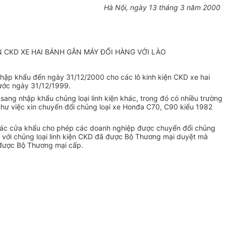
Hà Nội, ngày 13 tháng 3 năm 2000
 CKD XE HAI BÁNH GẮN MÁY ĐỔI HÀNG VỚI LÀO
hập khẩu đến ngày 31/12/2000 cho các lô kinh kiện CKD xe hai
ước ngày 31/12/1999.
ang nhập khẩu chủng loại linh kiện khác, trong đó có nhiều trường
ụ như việc xin chuyển đổi chủng loại xe Honđa C70, C90 kiểu 1982
n các cửa khẩu cho phép các doanh nghiệp được chuyển đổi chủng
nh) với chủng loại linh kiện CKD đã được Bộ Thương mại duyệt mà
 được Bộ Thương mại cấp.