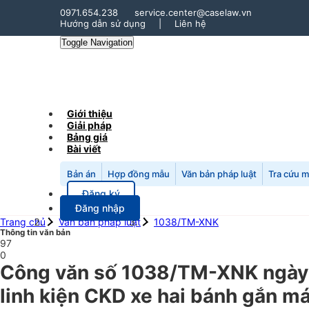
0971.654.238
service.center@caselaw.vn
Hướng dẫn sử dụng
|
Liên hệ
Toggle Navigation
Giới thiệu
Giải pháp
Bảng giá
Bài viết
Bản án
Hợp đồng mẫu
Văn bản pháp luật
Tra cứu 
Đăng ký
Đăng nhập
Trang chủ
Văn bản pháp luật
1038/TM-XNK
Thông tin văn bản
97
0
Công văn số 1038/TM-XNK ngày 
linh kiện CKD xe hai bánh gắn má