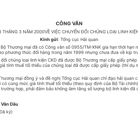
CÔNG VĂN
 THÁNG 3 NĂM 2000VỀ VIỆC CHUYỂN ĐỔI CHỦNG LOẠI LINH KIỆN
Kính gửi
: Tổng cục Hải quan
0 Bộ Thương mại đã có Công văn số 0955/TM-XNK gia hạn thời hạn n
o phương thức đổi hàng trong năm 1999 nhưng chưa đưa về kịp tr
đổi chủng loại linh kiện CKD đã được Bộ Thương mại cấp giấy phép s
 giá tính thuế tối thiểu của chủng loại đã được cấp giấy phép (thí d
Bộ Thương mại đồng ý và đề nghị Tổng cục Hải quan chỉ đạo hải qua
i có cùng mức giá tính thuế tối thiểu (theo quy định của Bộ Tài chí
 trường hợp, phải đảm bảo không làm tăng số lượng bộ linh kiện đã
 Văn Dâu
Đã ký)