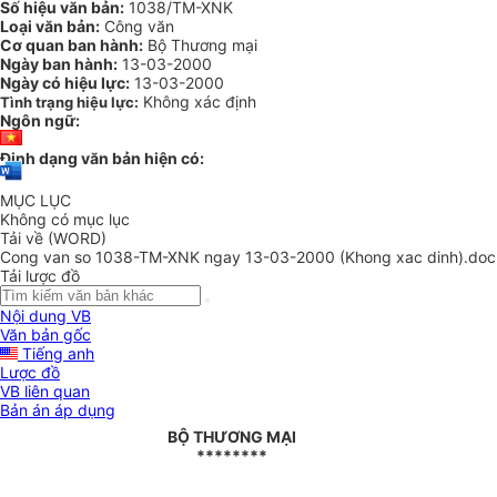
Số hiệu văn bản:
1038/TM-XNK
Loại văn bản:
Công văn
Cơ quan ban hành:
Bộ Thương mại
Ngày ban hành:
13-03-2000
Ngày có hiệu lực:
13-03-2000
Không xác định
Tình trạng hiệu lực:
Ngôn ngữ:
Định dạng văn bản hiện có:
MỤC LỤC
Không có mục lục
Tải về (WORD)
Cong van so 1038-TM-XNK ngay 13-03-2000 (Khong xac dinh).doc
Tải lược đồ
Nội dung VB
Văn bản gốc
Tiếng anh
Lược đồ
VB liên quan
Bản án áp dụng
BỘ THƯƠNG MẠI
********