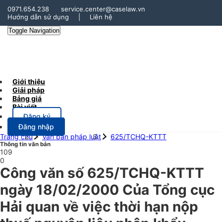
0971.654.238
service.center@caselaw.vn
Hướng dẫn sử dụng
|
Liên hệ
Toggle Navigation
Giới thiệu
Giải pháp
Bảng giá
Bài viết
Đăng ký
Đăng nhập
Trang chủ
Văn bản pháp luật
625/TCHQ-KTTT
Thông tin văn bản
109
0
Công văn số 625/TCHQ-KTTT
ngày 18/02/2000 Của Tổng cục
Hải quan về việc thời hạn nộp