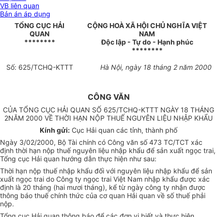
VB liên quan
Bản án áp dụng
TỔNG CỤC HẢI
CỘNG HOÀ XÃ HỘI CHỦ NGHĨA VIỆT
QUAN
NAM
********
Độc lập - Tự do - Hạnh phúc
********
Số: 625/TCHQ-KTTT
Hà Nội, ngày 18 tháng 2 năm 2000
CÔNG VĂN
CỦA TỔNG CỤC HẢI QUAN SỐ 625/TCHQ-KTTT NGÀY 18 THÁNG
2NĂM 2000 VỀ THỜI HẠN NỘP THUẾ NGUYÊN LIỆU NHẬP KHẨU
Kính gửi:
Cục Hải quan các tỉnh, thành phố
Ngày 3/02/2000, Bộ Tài chính có Công văn số 473 TC/TCT xác
định thời hạn nộp thuế nguyên liệu nhập khẩu để sản xuất ngọc trai,
Tổng cục Hải quan hướng dẫn thực hiện như sau:
Thời hạn nộp thuế nhập khẩu đối với nguyên liệu nhập khẩu để sản
xuất ngọc trai do Công ty ngọc trai Việt Nam nhập khẩu được xác
định là 20 tháng (hai mươi tháng), kể từ ngày công ty nhận được
thông báo thuế chính thức của cơ quan Hải quan về số thuế phải
nộp.
Tổng cục Hải quan thông báo để các đơn vị biết và thực hiện.