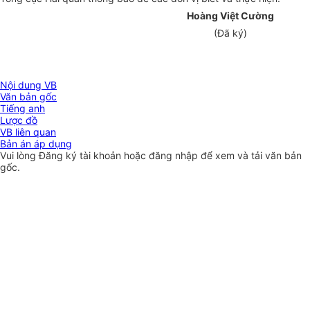
Hoàng Việt Cường
(Đã ký)
Nội dung VB
Văn bản gốc
Tiếng anh
Lược đồ
VB liên quan
Bản án áp dụng
Vui lòng
Đăng ký
tài khoản hoặc
đăng nhập
để xem và tải văn bản
gốc.