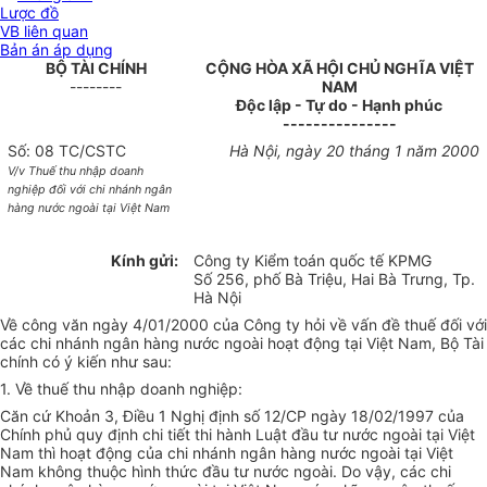
Lược đồ
VB liên quan
Bản án áp dụng
BỘ TÀI CHÍNH
CỘNG HÒA XÃ HỘI CHỦ NGHĨA VIỆT
--------
NAM
Độc lập - Tự do - Hạnh phúc
---------------
Số: 08 TC/CSTC
Hà Nội, ngày 20 tháng 1 năm 2000
V/v Thuế thu nhập doanh
nghiệp đối với chi nhánh ngân
hàng nước ngoài tại Việt Nam
Kính gửi:
Công ty Kiểm toán quốc tế KPMG
Số 256, phố Bà Triệu, Hai Bà Trưng, Tp.
Hà Nội
Về công văn ngày 4/01/2000 của Công ty hỏi về vấn đề thuế đối với
các chi nhánh ngân hàng nước ngoài hoạt động tại Việt Nam, Bộ Tài
chính có ý kiến như sau:
1. Về thuế thu nhập doanh nghiệp:
Căn cứ Khoản 3, Điều 1 Nghị định số 12/CP ngày 18/02/1997 của
Chính phủ quy định chi tiết thi hành Luật đầu tư nước ngoài tại Việt
Nam thì hoạt động của chi nhánh ngân hàng nước ngoài tại Việt
Nam không thuộc hình thức đầu tư nước ngoài. Do vậy, các chi