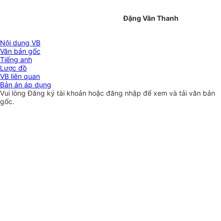
Đặng Văn Thanh
Nội dung VB
Văn bản gốc
Tiếng anh
Lược đồ
VB liên quan
Bản án áp dụng
Vui lòng
Đăng ký
tài khoản hoặc
đăng nhập
để xem và tải văn bản
gốc.