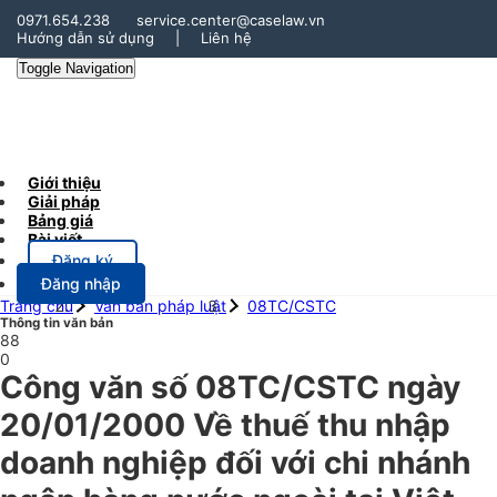
0971.654.238
service.center@caselaw.vn
Hướng dẫn sử dụng
|
Liên hệ
Toggle Navigation
Giới thiệu
Giải pháp
Bảng giá
Bài viết
Đăng ký
Đăng nhập
Trang chủ
Văn bản pháp luật
08TC/CSTC
Thông tin văn bản
88
0
Công văn số 08TC/CSTC ngày
20/01/2000 Về thuế thu nhập
doanh nghiệp đối với chi nhánh