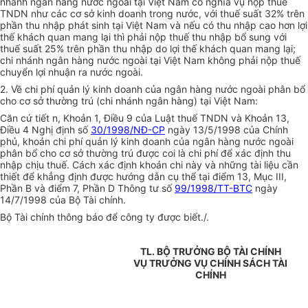
nhánh ngân hàng nước ngoài tại Việt Nam có nghĩa vụ nộp thuế
TNDN như các cơ sở kinh doanh trong nước, với thuế suất 32% trên
phần thu nhập phát sinh tại Việt Nam và nếu có thu nhập cao hơn lợi
thế khách quan mang lại thì phải nộp thuế thu nhập bổ sung với
thuế suất 25% trên phần thu nhập do lợi thế khách quan mang lại;
chi nhánh ngân hàng nước ngoài tại Việt Nam không phải nộp thuế
chuyển lợi nhuận ra nước ngoài.
2. Về chi phí quản lý kinh doanh của ngân hàng nước ngoài phân bổ
cho cơ sở thường trú (chi nhánh ngân hàng) tại Việt Nam:
Căn cứ tiết n, Khoản 1, Điều 9 của Luật thuế TNDN và Khoản 13,
Điều 4 Nghị định số
30/1998/NĐ-CP
ngày 13/5/1998 của Chính
phủ, khoản chi phí quản lý kinh doanh của ngân hàng nước ngoài
phân bổ cho cơ sở thường trú được coi là chi phí để xác định thu
nhập chịu thuế. Cách xác định khoản chi này và những tài liệu cần
thiết để khẳng định được hướng dẫn cụ thể tại điểm 13, Mục III,
Phần B và điểm 7, Phần D Thông tư số
99/1998/TT-BTC
ngày
14/7/1998 của Bộ Tài chính.
Bộ Tài chính thông báo để công ty được biết./.
TL. BỘ TRƯỞNG BỘ TÀI CHÍNH
VỤ TRƯỞNG VỤ CHÍNH SÁCH TÀI
CHÍNH