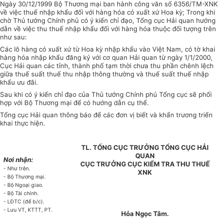
Ngày 30/12/1999 Bộ Thương mại ban hành công văn số 6356/TM-XNK
về việc thuế nhập khẩu đối với hàng hóa có xuất xứ Hoa kỳ; Trong khi
chờ Thủ tướng Chính phủ có ý kiến chỉ đạo, Tổng cục Hải quan hướng
dẫn về việc thu thuế nhập khẩu đối với hàng hóa thuộc đối tượng trên
như sau:
Các lô hàng có xuất xứ từ Hoa kỳ nhập khẩu vào Việt Nam, có tờ khai
hàng hóa nhập khẩu đăng ký với cơ quan Hải quan từ ngày 1/1/2000,
Cục Hải quan các tỉnh, thành phố tạm thời chưa thu phần chênh lệch
giữa thuế suất thuế thu nhập thông thường và thuế suất thuế nhập
khẩu ưu đãi.
Sau khi có ý kiến chỉ đạo của Thủ tướng Chính phủ Tổng cục sẽ phối
hợp với Bộ Thương mại để có hướng dẫn cụ thể.
Tổng cục Hải quan thông báo để các đơn vị biết và khẩn trương triển
khai thực hiện.
TL. TỔNG CỤC TRƯỞNG TỔNG CỤC HẢI
QUAN
Nơi nhận:
CỤC TRƯỞNG CỤC KIỂM TRA THU THUẾ
- Như trên.
XNK
- Bộ Thương mại.
- Bộ Ngoại giao.
- Bộ Tài chính.
- LĐTC (để b/c).
- Lưu VT, KTTT, PT.
Hỏa Ngọc Tâm.