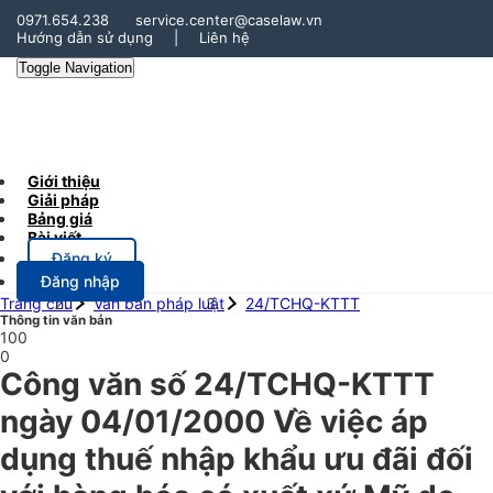
0971.654.238
service.center@caselaw.vn
Hướng dẫn sử dụng
|
Liên hệ
Toggle Navigation
Giới thiệu
Giải pháp
Bảng giá
Bài viết
Đăng ký
Đăng nhập
Trang chủ
Văn bản pháp luật
24/TCHQ-KTTT
Thông tin văn bản
100
0
Công văn số 24/TCHQ-KTTT
ngày 04/01/2000 Về việc áp
dụng thuế nhập khẩu ưu đãi đối