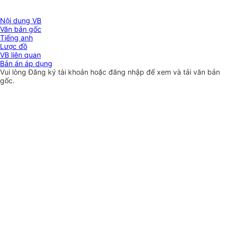
Nội dung VB
Văn bản gốc
Tiếng anh
Lược đồ
VB liên quan
Bản án áp dụng
Vui lòng
Đăng ký
tài khoản hoặc
đăng nhập
để xem và tải văn bản
gốc.