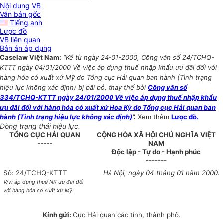
Nội dung VB
Văn bản gốc
Tiếng anh
Lược đồ
VB liên quan
Bản án áp dụng
Caselaw Việt Nam:
“Kể từ ngày 24-01-2000, Công văn số 24/TCHQ-
KTTT ngày 04/01/2000 Về việc áp dụng thuế nhập khẩu ưu đãi đối với
hàng hóa có xuất xứ Mỹ do Tổng cục Hải quan ban hành (Tình trạng
hiệu lực không xác định) bị bãi bỏ, thay thế bởi
Công văn số
334/TCHQ-KTTT ngày 24/01/2000 Về việc áp dụng thuế nhập khẩu
ưu đãi đối với hàng hóa có xuất xứ Hoa Kỳ do Tổng cục Hải quan ban
hành (Tình trạng hiệu lực không xác định)
”.
Xem thêm
Lược đồ.
Dòng trạng thái hiệu lực.
TỔNG CỤC HẢI QUAN
CỘNG HÒA XÃ HỘI CHỦ NGHĨA VIỆT
-----
NAM
Độc lập - Tự do - Hạnh phúc
-------
Số: 24/TCHQ-KTTT
Hà Nội, ngày 04 tháng 01 năm 2000.
V/v: áp dụng thuế NK ưu đãi đối
với hàng hóa có xuất xứ Mỹ.
Kính gửi:
Cục Hải quan các tỉnh, thành phố.