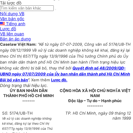
Tải lược đồ
Nội dung VB
Văn bản gốc
Tiếng anh
Lược đồ
VB liên quan
Bản án áp dụng
Caselaw Việt Nam:
“Kể từ ngày 07-07-2009, Công văn số 5174/UB-TH
ngày 09/12/1999 Về xử lý các doanh nghiệp không kê khai, đăng ký lại
theo Chỉ thị 657/TTg ngày 13/9/1996 của Thủ tướng Chính phủ do Ủy
ban nhân dân thành phố Hồ Chí Minh ban hành (Tình trạng hiệu lực
không xác định) bị bãi bỏ, thay thế bởi
Quyết định số 48/2009/QĐ-
UBND ngày 07/07/2009 của Ủy ban nhân dân thành phố Hồ Chí Minh
Bãi bỏ văn bản
”.
Xem thêm
Lược đồ.
Dòng trạng thái hiệu lực.
ỦY BAN NHÂN DÂN
CỘNG HÒA XÃ HỘI CHỦ NGHĨA VIỆT
THÀNH PHỐ HỒ CHÍ MINH
NAM
-------
Độc lập – Tự do – Hạnh phúc
---------
Số: 5174/UB-TH
TP. Hồ Chí Minh, ngày 09 tháng 12
năm 1999
Về xử lý các doanh nghiệp không
kê khai, đăng ký lại theo Chỉ thị
657/TTg ngày 13/9/1996 của Thủ