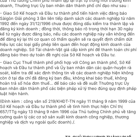
của Thủ tướng Chính phủ nhằm lập lại trật tự trong môi trường kinh
doanh, Thường trực Ủy ban nhân dân thành phố chỉ đạo như sau :
- Giao Sở Kế hoạch và Đầu tư thành phố tiến hành việc đăng báo
Sàigòn Giải phóng 3 lần liên tiếp danh sách các doanh nghiệp từ năm
1992 đến ngày 31/12/1996 chưa được đóng dấu kiểm tra thành lập và
đăng ký kinh doanh ; đồng thời, thông báo rõ trong thời hạn 30 ngày
kể từ ngày được đăng báo, nếu các doanh nghiệp này vẫn không đến
để đăng ký lại thì cơ quan có thẩm quyền sẽ ra quyết định chấm dứt
hiệu lực các loại giấy phép liên quan đến hoạt động kinh doanh của
doanh nghiệp. Sở Tài chánh-Vật giá cấp kinh phí để thanh toán chi phí
đăng báo theo dự toán đề nghị của Sở Kế hoạch và Đầu tư.
- Giao Cục Thuế thành phố phối hợp với Công an thành phố, Sở Kế
hoạch và Đầu tư thành phố và Ủy ban nhân dân các quận-huyện rà
soát, kiểm tra để xác định thông tin về các doanh nghiệp hiện không
còn ở tại địa chỉ đã đăng ký ban đầu, không khai báo thuế, không
hoàn trả số hóa đơn thuế… để báo cáo và đề xuất Thường trực Ủy
ban nhân dân thành phố các biện pháp xử lý theo đúng quy định pháp
luật hiện hành.
(Đính kèm : công văn số 219/KHĐT-TN ngày 11 tháng 9 năm 1999 của
Sở Kế hoạch và Đầu tư thành phố về tình hình thực hiện Chỉ thị
657/TTg ngày 13 tháng 9 năm 1996 của Thủ tướng Chính phủ về tăng
cường quản lý các cơ sở sản xuất kinh doanh công nghiệp, thương
nghiệp và dịch vụ ngoài quốc doanh)./.