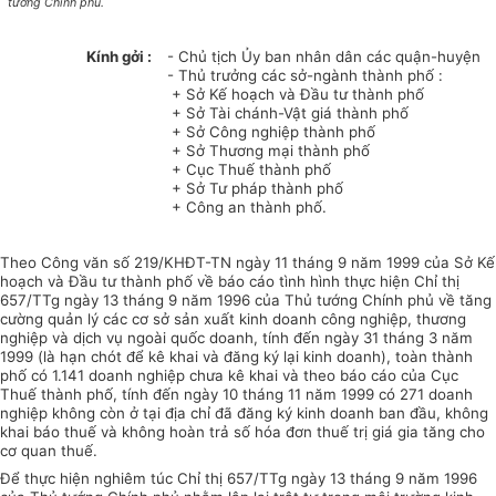
tướng Chính phủ.
Kính gởi :
- Chủ tịch Ủy ban nhân dân các quận-huyện
- Thủ trưởng các sở-ngành thành phố :
+ Sở Kế hoạch và Đầu tư thành phố
+ Sở Tài chánh-Vật giá thành phố
+ Sở Công nghiệp thành phố
+ Sở Thương mại thành phố
+ Cục Thuế thành phố
+ Sở Tư pháp thành phố
+ Công an thành phố.
Theo Công văn số 219/KHĐT-TN ngày 11 tháng 9 năm 1999 của Sở Kế
hoạch và Đầu tư thành phố về báo cáo tình hình thực hiện Chỉ thị
657/TTg ngày 13 tháng 9 năm 1996 của Thủ tướng Chính phủ về tăng
cường quản lý các cơ sở sản xuất kinh doanh công nghiệp, thương
nghiệp và dịch vụ ngoài quốc doanh, tính đến ngày 31 tháng 3 năm
1999 (là hạn chót để kê khai và đăng ký lại kinh doanh), toàn thành
phố có 1.141 doanh nghiệp chưa kê khai và theo báo cáo của Cục
Thuế thành phố, tính đến ngày 10 tháng 11 năm 1999 có 271 doanh
nghiệp không còn ở tại địa chỉ đã đăng ký kinh doanh ban đầu, không
khai báo thuế và không hoàn trả số hóa đơn thuế trị giá gia tăng cho
cơ quan thuế.
Để thực hiện nghiêm túc Chỉ thị 657/TTg ngày 13 tháng 9 năm 1996