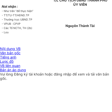
T/L CHỦ TỊCH UBND THÀNH PHỐ
ỦY VIÊN
Nơi nhận :
- Như trên “để thực hiện”
- TT/TU-TT/HĐND.TP
- Thường trực UBND.TP
- VPUB : CPVP
Nguyễn Thành Tài
- Các Tổ NCTH, TH (2b)
- Lưu
Nội dung VB
Văn bản gốc
Tiếng anh
Lược đồ
VB liên quan
Bản án áp dụng
Vui lòng
Đăng ký
tài khoản hoặc
đăng nhập
để xem và tải văn bản
gốc.