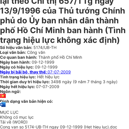
lại theo Chỉ thị 657/TTg ngày
13/9/1996 của Thủ tướng Chính
phủ do Ủy ban nhân dân thành
phố Hồ Chí Minh ban hành (Tình
trạng hiệu lực không xác định)
Số hiệu văn bản:
5174/UB-TH
Loại văn bản:
Công văn
Cơ quan ban hành:
Thành phố Hồ Chí Minh
Ngày ban hành:
09-12-1999
Ngày có hiệu lực:
09-12-1999
Ngày bị bãi bỏ, thay thế:
07-07-2009
Hết hiệu lực
Tình trạng hiệu lực:
Thời gian duy trì hiệu lực:
3498 ngày
(
9 năm
7 tháng
3 ngày
)
Ngày hết hiệu lực:
07-07-2009
Ngôn ngữ:
Định dạng văn bản hiện có:
MỤC LỤC
Không có mục lục
Tải về (WORD)
Cong van so 5174-UB-TH ngay 09-12-1999 (Het hieu luc).doc