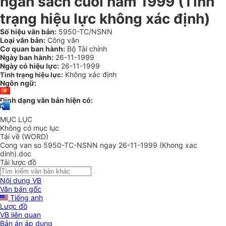
ngân sách cuối năm 1999 (Tình
trạng hiệu lực không xác định)
Số hiệu văn bản:
5950-TC/NSNN
Loại văn bản:
Công văn
Cơ quan ban hành:
Bộ Tài chính
Ngày ban hành:
26-11-1999
Ngày có hiệu lực:
26-11-1999
Không xác định
Tình trạng hiệu lực:
Ngôn ngữ:
Định dạng văn bản hiện có:
MỤC LỤC
Không có mục lục
Tải về (WORD)
Cong van so 5950-TC-NSNN ngay 26-11-1999 (Khong xac
dinh).doc
Tải lược đồ
Nội dung VB
Văn bản gốc
Tiếng anh
Lược đồ
VB liên quan
Bản án áp dụng