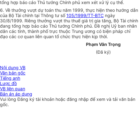
tổng hợp báo cáo Thủ tướng Chính phủ xem xét xử lý cụ thể.
6. Về thưởng vượt dự toán thu năm 1999, thực hiện theo hướng dẫn
của Bộ Tài chính tại Thông tư số
105/1999/TT-BTC
ngày
30/8/1999. Riêng thưởng vượt thu thuế giá trị gia tăng, Bộ Tài chính
đang tổng hợp báo cáo Thủ tướng Chính phủ. Đề nghị Uỷ ban nhân
dân các tỉnh, thành phố trực thuộc Trung ương có biện pháp chỉ
đạo các cơ quan liên quan tổ chức thực hiện kịp thời.
Phạm Văn Trọng
(Đã ký)
Nội dung VB
Văn bản gốc
Tiếng anh
Lược đồ
VB liên quan
Bản án áp dụng
Vui lòng
Đăng ký
tài khoản hoặc
đăng nhập
để xem và tải văn bản
gốc.