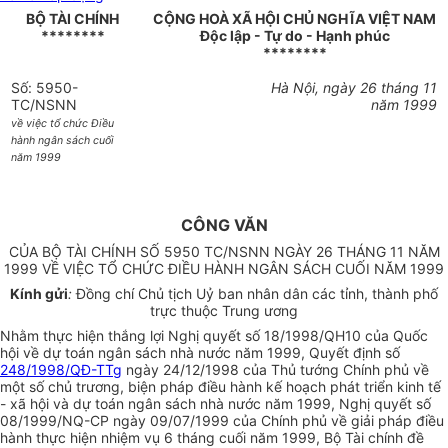
BỘ TÀI CHÍNH
CỘNG HOÀ XÃ HỘI CHỦ NGHĨA VIỆT NAM
********
Độc lập - Tự do - Hạnh phúc
********
Số: 5950-
Hà Nội, ngày 26 tháng 11
TC/NSNN
năm 1999
về việc tổ chức Điều
hành ngân sách cuối
năm 1999
CÔNG VĂN
CỦA BỘ TÀI CHÍNH SỐ 5950 TC/NSNN NGÀY 26 THÁNG 11 NĂM
1999 VỀ VIỆC TỔ CHỨC ĐIỀU HÀNH NGÂN SÁCH CUỐI NĂM 1999
Kính gửi
:
Đồng chí Chủ tịch Uỷ ban nhân dân các tỉnh, thành phố
trực thuộc Trung ương
Nhằm thực hiện thắng lợi Nghị quyết số 18/1998/QH10 của Quốc
hội về dự toán ngân sách nhà nước năm 1999, Quyết định số
248/1998/QĐ-TTg
ngày 24/12/1998 của Thủ tướng Chính phủ về
một số chủ trương, biện pháp điều hành kế hoạch phát triển kinh tế
- xã hội và dự toán ngân sách nhà nước năm 1999, Nghị quyết số
08/1999/NQ-CP ngày 09/07/1999 của Chính phủ về giải pháp điều
hành thực hiện nhiệm vụ 6 tháng cuối năm 1999, Bộ Tài chính đề