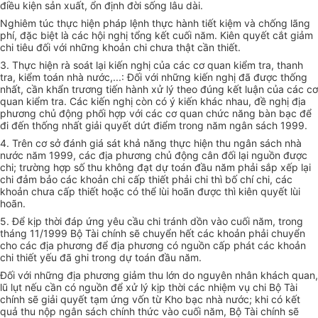
điều kiện sản xuất, ổn định đời sống lâu dài.
Nghiêm túc thực hiện pháp lệnh thực hành tiết kiệm và chống lãng
phí, đặc biệt là các hội nghị tổng kết cuối năm. Kiên quyết cắt giảm
chi tiêu đối với những khoản chi chưa thật cần thiết.
3. Thực hiện rà soát lại kiến nghị của các cơ quan kiểm tra, thanh
tra, kiểm toán nhà nước,...: Đối với những kiến nghị đã được thống
nhất, cần khẩn trương tiến hành xử lý theo đúng kết luận của các cơ
quan kiểm tra. Các kiến nghị còn có ý kiến khác nhau, đề nghị địa
phương chủ động phối hợp với các cơ quan chức năng bàn bạc để
đi đến thống nhất giải quyết dứt điểm trong năm ngân sách 1999.
4. Trên cơ sở đánh giá sát khả năng thực hiện thu ngân sách nhà
nước năm 1999, các địa phương chủ động cân đối lại nguồn được
chi; trường hợp số thu không đạt dự toán đầu năm phải sắp xếp lại
chi đảm bảo các khoản chi cấp thiết phải chi thì bố chí chi, các
khoản chưa cấp thiết hoặc có thể lùi hoãn được thì kiên quyết lùi
hoãn.
5. Để kịp thời đáp ứng yêu cầu chi tránh dồn vào cuối năm, trong
tháng 11/1999 Bộ Tài chính sẽ chuyển hết các khoản phải chuyển
cho các địa phương để địa phương có nguồn cấp phát các khoản
chi thiết yếu đã ghi trong dự toán đầu năm.
Đối với những địa phương giảm thu lớn do nguyên nhân khách quan,
lũ lụt nếu cần có nguồn để xử lý kịp thời các nhiệm vụ chi Bộ Tài
chính sẽ giải quyết tạm ứng vốn từ Kho bạc nhà nước; khi có kết
quả thu nộp ngân sách chính thức vào cuối năm, Bộ Tài chính sẽ