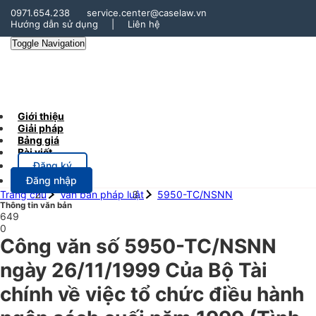
0971.654.238
service.center@caselaw.vn
Hướng dẫn sử dụng
|
Liên hệ
Toggle Navigation
Giới thiệu
Giải pháp
Bảng giá
Bài viết
Đăng ký
Đăng nhập
Trang chủ
Văn bản pháp luật
5950-TC/NSNN
Thông tin văn bản
649
0
Công văn số 5950-TC/NSNN
ngày 26/11/1999 Của Bộ Tài
chính về việc tổ chức điều hành