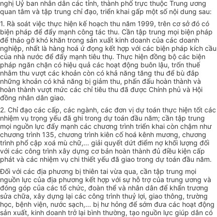
nghị Uỷ ban nhân dân các tỉnh, thành phố trực thuộc Trung ương
quan tâm và tập trung chỉ đạo, triển khai gấp một số nội dung sau:
1. Rà soát việc thực hiện kế hoạch thu năm 1999, trên cơ sở đó có
biện pháp để đẩy mạnh công tác thu. Cần tập trung mọi biện pháp
để tháo gỡ khó khăn trong sản xuất kinh doanh của các doanh
nghiệp, nhất là hàng hoá ứ đọng kết hợp với các biện pháp kích cầu
của nhà nước để đẩy mạnh tiêu thụ. Thực hiện đồng bộ các biện
pháp ngăn chặn có hiệu quả các hoạt động buôn lậu, trốn thuế
nhằm thu vượt các khoản còn có khả năng tăng thu để bù đắp
những khoản có khả năng bị giảm thu, phấn đấu hoàn thành và
hoàn thành vượt mức các chỉ tiêu thu đã được Chính phủ và Hội
đồng nhân dân giao.
2. Chỉ đạo các cấp, các ngành, các đơn vị dự toán thực hiện tốt các
nhiệm vụ trọng yếu đã ghi trong dự toán đầu năm; cần tập trung
mọi nguồn lực đẩy mạnh các chương trình triển khai còn chậm như
chương trình 135, chương trình kiên cố hoá kênh mương, chương
trình phổ cập xoá mù chữ,... giải quyết dứt điểm nợ khối lượng đối
với các công trình xây dựng cơ bản hoàn thành đủ điều kiện cấp
phát và các nhiệm vụ chi thiết yếu đã giao trong dự toán đầu năm.
Đối với các địa phương bị thiên tai vừa qua, cần tập trung mọi
nguồn lực của địa phương kết hợp với sự hỗ trợ của trung ương và
đóng góp của các tổ chức, đoàn thể và nhân dân để khẩn trương
sửa chữa, xây dựng lại các công trình thuỷ lợi, giao thông, trường
học, bệnh viện, nước sạch,... bị hư hỏng để sớm đưa các hoạt động
sản xuất, kinh doanh trở lại bình thường, tạo nguồn lực giúp dân có