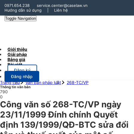
0971.654.238
service.center@caselaw.vn
Hướng dẫn sử dụng
|
Liên hệ
Toggle Navigation
Giới thiệu
Giải pháp
Bảng giá
Bài viết
Đăng ký
Đăng nhập
Trang chủ
Văn bản pháp luật
268-TC/VP
Thông tin văn bản
790
0
Công văn số 268-TC/VP ngày
23/11/1999 Đính chính Quyết
định 139/1999/QĐ-BTC sửa đổi