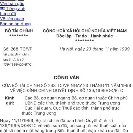
Văn bản gốc
Tiếng anh
Lược đồ
VB liên quan
Bản án áp dụng
BỘ TÀI CHÍNH
CỘNG HOÀ XÃ HỘI CHỦ NGHĨA VIỆT NAM
********
Độc lập - Tự do - Hạnh phúc
********
Số: 268-TC/VP
Hà Nội, ngày 23 tháng 11 năm 1999
Về việc đính chính
quyết định số
139/1999/QĐ/BTC
CÔNG VĂN
CỦA BỘ TÀI CHÍNH SỐ 268 TC/VP NGÀY 23 THÁNG 11 NĂM 1999
VỀ VIỆC ĐÍNH CHÍNH QUYẾT ĐỊNH SỐ 139/1999/QĐ/BTC
Kính
- Các Bộ, cơ quan ngang Bộ, cơ quan thuộc Chính phủ
gửi:
- UBND các tỉnh, thành phố trực thuộc Trung ương
- Cục Hải quan, Cục Thuế các tỉnh, thành phố trực
thuộc Trung ương
Ngày 11/11/1999, Bộ Tài chính đã ban hành Quyết định số
139/1999/QĐ/BTC về việc sửa đổi, bổ sung tên và thuế suất của
một số nhóm mặt hàng trong Biểu thuế thuế nhập khẩu ưu đãi. Do