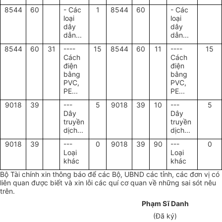
8544
60
- Các
1
8544
60
- Các
loại
loại
dây
dây
dẫn...
dẫn...
8544
60
31
----
15
8544
60
11
----
15
Cách
Cách
điện
điện
bằng
bằng
PVC,
PVC,
PE...
PE...
9018
39
---
5
9018
39
10
---
5
Dây
Dây
truyền
truyền
dịch...
dịch...
9018
39
---
0
9018
39
90
---
0
Loại
Loại
khác
khác
Bộ Tài chính xin thông báo để các Bộ, UBND các tỉnh, các đơn vị có
liên quan được biết và xin lỗi các quí cơ quan về những sai sót nêu
trên.
Phạm Sĩ Danh
(Đã ký)