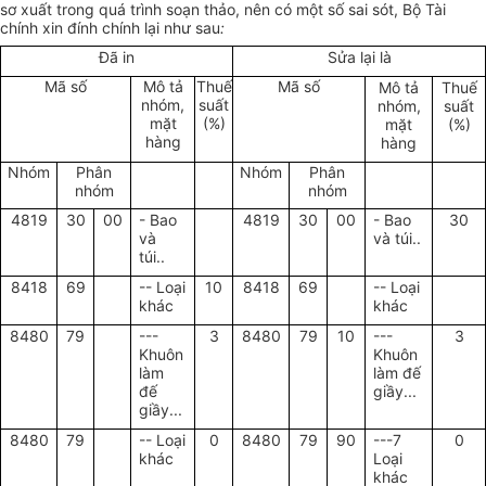
sơ xuất trong quá trình soạn thảo, nên có một số sai sót, Bộ Tài
chính xin đính chính lại như sau
:
Đã in
Sửa lại là
Mã số
Mô tả
Thuế
Mã số
Mô tả
Thuế
nhóm,
suất
nhóm,
suất
mặt
(%)
mặt
(%)
hàng
hàng
Nhóm
Phân
Nhóm
Phân
nhóm
nhóm
4819
30
00
- Bao
4819
30
00
- Bao
30
và
và túi..
túi..
8418
69
-- Loại
10
8418
69
-- Loại
khác
khác
8480
79
---
3
8480
79
10
---
3
Khuôn
Khuôn
làm
làm đế
đế
giầy...
giầy...
8480
79
-- Loại
0
8480
79
90
---7
0
khác
Loại
khác