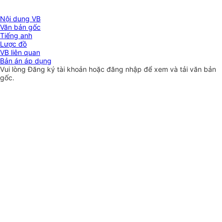
Nội dung VB
Văn bản gốc
Tiếng anh
Lược đồ
VB liên quan
Bản án áp dụng
Vui lòng
Đăng ký
tài khoản hoặc
đăng nhập
để xem và tải văn bản
gốc.