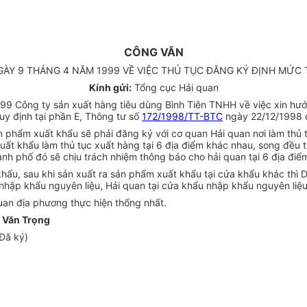
CÔNG VĂN
GÀY 9 THÁNG 4 NĂM 1999 VỀ VIỆC THỦ TỤC ĐĂNG KÝ ĐỊNH MỨC
Kính gửi:
Tổng cục Hải quan
 Công ty sản xuất hàng tiêu dùng Bình Tiên TNHH về việc xin hướn
quy định tại phần E, Thông tư số
172/1998/TT-BTC
ngày 22/12/1998 c
sản phẩm xuất khẩu sẽ phải đăng ký với cơ quan Hải quan nơi làm th
uất khẩu làm thủ tục xuất hàng tại 6 địa điểm khác nhau, song đều 
ành phố đó sẽ chịu trách nhiệm thông báo cho hải quan tại 6 địa điể
ẩu, sau khi sản xuất ra sản phẩm xuất khẩu tại cửa khẩu khác thì D
 nhập khẩu nguyên liệu, Hải quan tại cửa khẩu nhập khẩu nguyên liệ
uan địa phương thực hiện thống nhất.
 Văn Trọng
Đã ký)