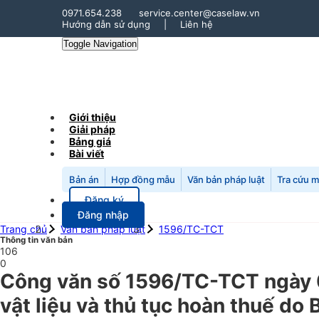
0971.654.238
service.center@caselaw.vn
Hướng dẫn sử dụng
|
Liên hệ
Toggle Navigation
Giới thiệu
Giải pháp
Bảng giá
Bài viết
Bản án
Hợp đồng mẫu
Văn bản pháp luật
Tra cứu 
Đăng ký
Đăng nhập
Trang chủ
Văn bản pháp luật
1596/TC-TCT
Thông tin văn bản
106
0
Công văn số 1596/TC-TCT ngày 0
vật liệu và thủ tục hoàn thuế do 