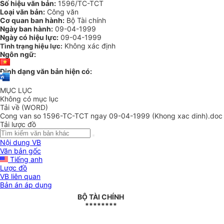
Số hiệu văn bản:
1596/TC-TCT
Loại văn bản:
Công văn
Cơ quan ban hành:
Bộ Tài chính
Ngày ban hành:
09-04-1999
Ngày có hiệu lực:
09-04-1999
Không xác định
Tình trạng hiệu lực:
Ngôn ngữ:
Định dạng văn bản hiện có:
MỤC LỤC
Không có mục lục
Tải về (WORD)
Cong van so 1596-TC-TCT ngay 09-04-1999 (Khong xac dinh).doc
Tải lược đồ
Nội dung VB
Văn bản gốc
Tiếng anh
Lược đồ
VB liên quan
Bản án áp dụng
BỘ TÀI CHÍNH
********