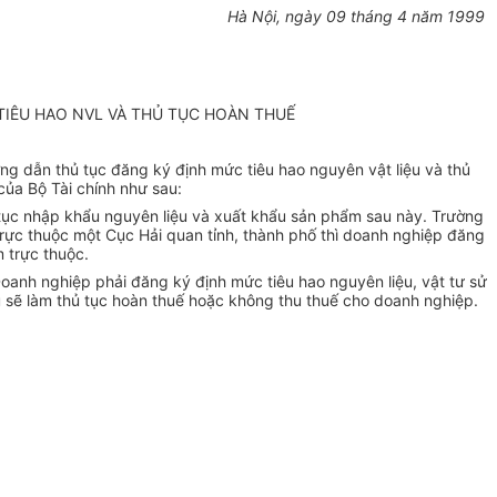
Hà Nội, ngày 09 tháng 4 năm 1999
 TIÊU HAO NVL VÀ THỦ TỤC HOÀN THUẾ
g dẫn thủ tục đăng ký định mức tiêu hao nguyên vật liệu và thủ
ủa Bộ Tài chính như sau:
ủ tục nhập khẩu nguyên liệu và xuất khẩu sản phẩm sau này. Trường
trực thuộc một Cục Hải quan tỉnh, thành phố thì doanh nghiệp đăng
m trực thuộc.
oanh nghiệp phải đăng ký định mức tiêu hao nguyên liệu, vật tư sử
u sẽ làm thủ tục hoàn thuế hoặc không thu thuế cho doanh nghiệp.