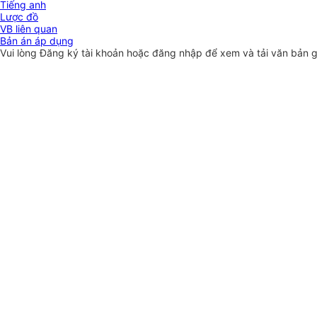
Tiếng anh
Lược đồ
VB liên quan
Bản án áp dụng
Vui lòng
Đăng ký
tài khoản hoặc
đăng nhập
để xem và tải văn bản 