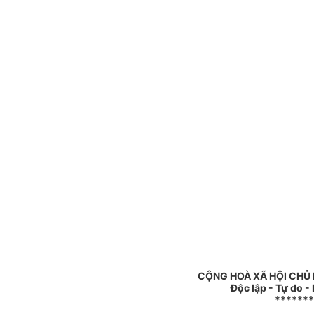
CỘNG HOÀ XÃ HỘI CHỦ
Độc lập - Tự do 
*******