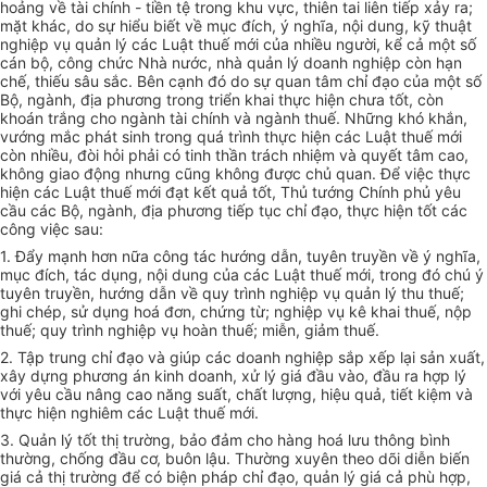
hoảng về tài chính - tiền tệ trong khu vực, thiên tai liên tiếp xảy ra;
mặt khác, do sự hiểu biết về mục đích, ý nghĩa, nội dung, kỹ thuật
nghiệp vụ quản lý các Luật thuế mới của nhiều người, kể cả một số
cán bộ, công chức Nhà nước, nhà quản lý doanh nghiệp còn hạn
chế, thiếu sâu sắc. Bên cạnh đó do sự quan tâm chỉ đạo của một số
Bộ, ngành, địa phương trong triển khai thực hiện chưa tốt, còn
khoán trắng cho ngành tài chính và ngành thuế. Những khó khắn,
vướng mắc phát sinh trong quá trình thực hiện các Luật thuế mới
còn nhiều, đòi hỏi phải có tinh thần trách nhiệm và quyết tâm cao,
không giao động nhưng cũng không được chủ quan. Để việc thực
hiện các Luật thuế mới đạt kết quả tốt, Thủ tướng Chính phủ yêu
cầu các Bộ, ngành, địa phương tiếp tục chỉ đạo, thực hiện tốt các
công việc sau:
1. Đẩy mạnh hơn nữa công tác hướng dẫn, tuyên truyền về ý nghĩa,
mục đích, tác dụng, nội dung của các Luật thuế mới, trong đó chú ý
tuyên truyền, hướng dẫn về quy trình nghiệp vụ quản lý thu thuế;
ghi chép, sử dụng hoá đơn, chứng từ; nghiệp vụ kê khai thuế, nộp
thuế; quy trình nghiệp vụ hoàn thuế; miễn, giảm thuế.
2. Tập trung chỉ đạo và giúp các doanh nghiệp sắp xếp lại sản xuất,
xây dựng phương án kinh doanh, xử lý giá đầu vào, đầu ra hợp lý
với yêu cầu nâng cao năng suất, chất lượng, hiệu quả, tiết kiệm và
thực hiện nghiêm các Luật thuế mới.
3. Quản lý tốt thị trường, bảo đảm cho hàng hoá lưu thông bình
thường, chống đầu cơ, buôn lậu. Thường xuyên theo dõi diễn biến
giá cả thị trường để có biện pháp chỉ đạo, quản lý giá cả phù hợp,