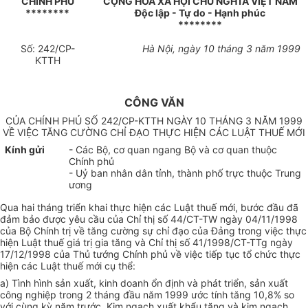
CHÍNH PHỦ
CỘNG HOÀ XÃ HỘI CHỦ NGHĨA VIỆT NAM
********
Độc lập - Tự do - Hạnh phúc
********
Số: 242/CP-
Hà Nội, ngày 10 tháng 3 năm 1999
KTTH
CÔNG VĂN
CỦA CHÍNH PHỦ SỐ 242/CP-KTTH NGÀY 10 THÁNG 3 NĂM 1999
VỀ VIỆC TĂNG CƯỜNG CHỈ ĐẠO THỰC HIỆN CÁC LUẬT THUẾ MỚI
Kính gửi
- Các Bộ, cơ quan ngang Bộ và cơ quan thuộc
Chính phủ
- Uỷ ban nhân dân tỉnh, thành phố trực thuộc Trung
ương
Qua hai tháng triển khai thực hiện các Luật thuế mới, bước đầu đã
đảm bảo được yêu cầu của Chỉ thị số 44/CT-TW ngày 04/11/1998
của Bộ Chính trị về tăng cường sự chỉ đạo của Đảng trong việc thực
hiện Luật thuế giá trị gia tăng và Chỉ thị số 41/1998/CT-TTg ngày
17/12/1998 của Thủ tướng Chính phủ về việc tiếp tục tổ chức thực
hiện các Luật thuế mới cụ thể:
a) Tình hình sản xuất, kinh doanh ổn định và phát triển, sản xuất
công nghiệp trong 2 tháng đầu năm 1999 ước tính tăng 10,8% so
với cùng kỳ năm trước. Kim ngạch xuất khẩu tăng và kim ngạch