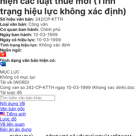
hiện các luật thuế mới (Tình
trạng hiệu lực không xác định)
Số hiệu văn bản:
242/CP-KTTH
Loại văn bản:
Công văn
Cơ quan ban hành:
Chính phủ
Ngày ban hành:
10-03-1999
Ngày có hiệu lực:
10-03-1999
Không xác định
Tình trạng hiệu lực:
Ngôn ngữ:
Định dạng văn bản hiện có:
MỤC LỤC
Không có mục lục
Tải về (WORD)
Cong van so 242-CP-KTTH ngay 10-03-1999 (Khong xac dinh).doc
Tải lược đồ
Nội dung VB
Văn bản gốc
Tiếng anh
Lược đồ
VB liên quan
Bản án áp dụng