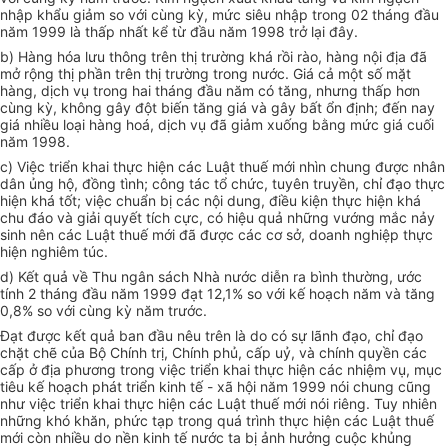
nhập khẩu giảm so với cùng kỳ, mức siêu nhập trong 02 tháng đầu
năm 1999 là thấp nhất kể từ đầu năm 1998 trở lại đây.
b) Hàng hóa lưu thông trên thị trường khá rồi rào, hàng nội địa đã
mở rộng thị phần trên thị trường trong nước. Giá cả một số mặt
hàng, dịch vụ trong hai tháng đầu năm có tăng, nhưng thấp hơn
cùng kỳ, không gây đột biến tăng giá và gây bất ổn định; đến nay
giá nhiều loại hàng hoá, dịch vụ đã giảm xuống bằng mức giá cuối
năm 1998.
c) Việc triển khai thực hiện các Luật thuế mới nhìn chung được nhân
dân ủng hộ, đồng tình; công tác tổ chức, tuyên truyền, chỉ đạo thực
hiện khá tốt; việc chuẩn bị các nội dung, điều kiện thực hiện khá
chu đáo và giải quyết tích cực, có hiệu quả những vướng mắc nảy
sinh nên các Luật thuế mới đã được các cơ sở, doanh nghiệp thực
hiện nghiêm túc.
d) Kết quả về Thu ngân sách Nhà nước diễn ra bình thường, ước
tính 2 tháng đầu năm 1999 đạt 12,1% so với kế hoạch năm và tăng
0,8% so với cùng kỳ năm trước.
Đạt được kết quả ban đầu nêu trên là do có sự lãnh đạo, chỉ đạo
chặt chẽ của Bộ Chính trị, Chính phủ, cấp uỷ, và chính quyền các
cấp ở địa phương trong việc triển khai thực hiện các nhiệm vụ, mục
tiêu kế hoạch phát triển kinh tế - xã hội năm 1999 nói chung cũng
như việc triển khai thực hiện các Luật thuế mới nói riêng. Tuy nhiên
những khó khăn, phức tạp trong quá trình thực hiện các Luật thuế
mới còn nhiều do nền kinh tế nước ta bị ảnh hưởng cuộc khủng