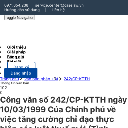
0971.654.238
service.center@caselaw.vn
Hướng dẫn sử dụng
|
Liên hệ
Toggle Navigation
Giới thiệu
Giải pháp
Bảng giá
Bài viết
Đăng ký
Đăng nhập
Trang chủ
Văn bản pháp luật
242/CP-KTTH
Thông tin văn bản
102
0
Công văn số 242/CP-KTTH ngày
10/03/1999 Của Chính phủ về
việc tăng cường chỉ đạo thực