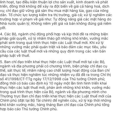
linh hoạt, tạo điều kiện thuận lợi cho sản xuất, kinh doanh và phát
triển, đồng thời không để xảy ra đột biến về giá cả hàng hoá, dịch
vụ; chỉ đạo giữ vững giá sàn thu mua mặt hàng lúa, gạo của nông
dân. Tổ chức lực lượng kiểm tra thị trường, giá cả; xử lý nghiêm các
trường hợp vi phạm về giá như: Tự động nâng giá các mặt hàng do
Nhà nước quản lý; Không niêm yết giá và bán không đúng giá niêm
yết.
4. Các Bộ, ngành chủ động phối hợp và kịp thời đề ra những biện
pháp giải quyết, xử lý nhằm tháo gỡ những khó khăn, vướng mắc
phát sinh trong quá trình thực hiện các Luật thuế mới. Khi xử lý
những vướng mắc phải quán triệt và bảo đảm các mục tiêu, yêu
cầu của các luật thuế mới và những quy định trong các văn bản
pháp luật về thuế.
5. Ban chỉ đạo triển khai thực hiện các Luật thuế mới tại các Bộ,
ngành và địa phương phải có chương trình, biện pháp chỉ đạo cụ
thể, sát thực tế; nhằm nâng cao chất lượng hoạt động của Ban chỉ
đạo và thực hiện nghiêm túc những nhiệm vụ đã đề ra trong Chỉ thị
số 41/1998/CT-TTg ngày 17/12/1998 của Thủ tướng Chính phủ;
đồng thời có báo cáo định kỳ 10 ngày một lần tình hình triển khai
thực hiện các luật thuế mới, phản ánh những khó khăn, vướng mắc
trong quá trình thực hiện của Bộ, ngành và địa phương mình cho
Thường trực Ban chỉ đạo triển khai thực hiện các Luật thuế mới của
Chính phủ (đặt tại Bộ Tài chính) để nghiên cứu, xử lý kịp thời những
khó khăn vướng mắc, hàng tháng Ban chỉ đạo của Chính phủ tổng
hợp báo cáo Thủ tướng Chính phủ.